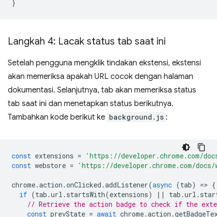
}
Langkah 4: Lacak status tab saat ini
Setelah pengguna mengklik tindakan ekstensi, ekstensi
akan memeriksa apakah URL cocok dengan halaman
dokumentasi. Selanjutnya, tab akan memeriksa status
tab saat ini dan menetapkan status berikutnya.
Tambahkan kode berikut ke
background.js
:
const
extensions
=
'https://developer.chrome.com/doc
const
webstore
=
'https://developer.chrome.com/docs/
chrome
.
action
.
onClicked
.
addListener
(
async
(
tab
)
=
>
{
if
(
tab
.
url
.
startsWith
(
extensions
)
||
tab
.
url
.
star
// Retrieve the action badge to check if the ext
const
prevState
=
await
chrome
.
action
.
getBadgeTe