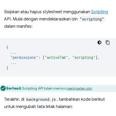
Sisipkan atau hapus stylesheet menggunakan
Scripting
API. Mulai dengan mendeklarasikan izin
"scripting"
dalam manifes:
{
...
"permissions"
:
[
"activeTab"
,
"scripting"
],
...
}
Berhasil:
Scripting API tidak memicu
peringatan izin
.
Terakhir, di
background.js
, tambahkan kode berikut
untuk mengubah tata letak halaman: