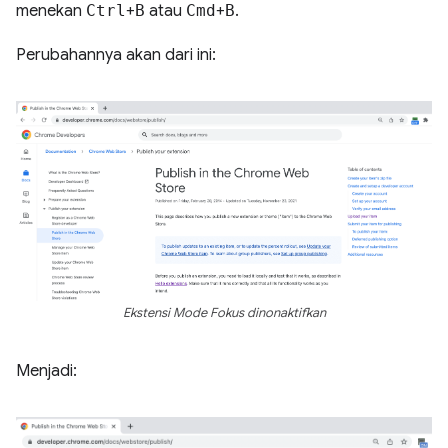
menekan
Ctrl
+
B
atau
Cmd
+
B
.
Perubahannya akan dari ini:
Ekstensi Mode Fokus dinonaktifkan
Menjadi: