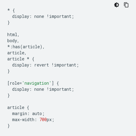
*
{
display
:
none
!
important
;
}
html
,
body
,
*:
has
(
article
),
article
,
article
*
{
display
:
revert
!
important
;
}
[
role
=
'navigation'
]
{
display
:
none
!
important
;
}
article
{
margin
:
auto
;
max
-
width
:
700
px
;
}