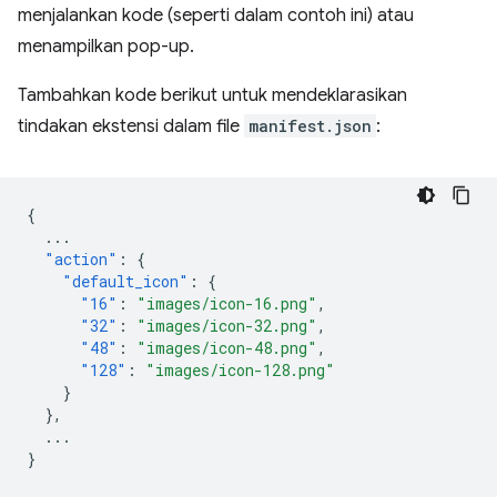
menjalankan kode (seperti dalam contoh ini) atau
menampilkan pop-up.
Tambahkan kode berikut untuk mendeklarasikan
tindakan ekstensi dalam file
manifest.json
:
{
...
"action"
:
{
"default_icon"
:
{
"16"
:
"images/icon-16.png"
,
"32"
:
"images/icon-32.png"
,
"48"
:
"images/icon-48.png"
,
"128"
:
"images/icon-128.png"
}
},
...
}