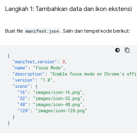
Langkah 1: Tambahkan data dan ikon ekstensi
Buat file
manifest.json
. Salin dan tempel kode berikut:
{
"manifest_version"
:
3
,
"name"
:
"Focus Mode"
,
"description"
:
"Enable focus mode on Chrome's offi
"version"
:
"1.0"
,
"icons"
:
{
"16"
:
"images/icon-16.png"
,
"32"
:
"images/icon-32.png"
,
"48"
:
"images/icon-48.png"
,
"128"
:
"images/icon-128.png"
}
}