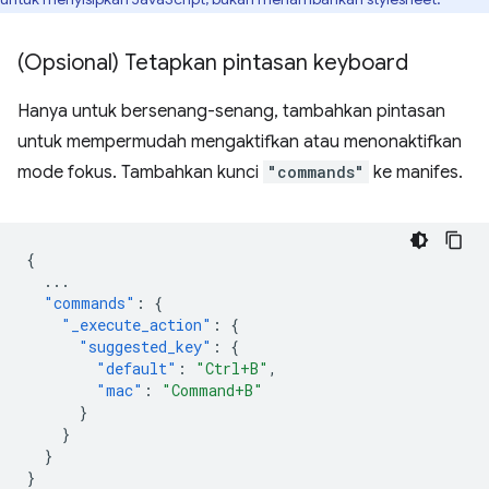
(Opsional) Tetapkan pintasan keyboard
Hanya untuk bersenang-senang, tambahkan pintasan
untuk mempermudah mengaktifkan atau menonaktifkan
mode fokus. Tambahkan kunci
"commands"
ke manifes.
{
...
"commands"
:
{
"_execute_action"
:
{
"suggested_key"
:
{
"default"
:
"Ctrl+B"
,
"mac"
:
"Command+B"
}
}
}
}