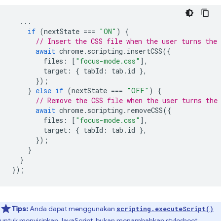
...
if
(
nextState
===
"ON"
)
{
// Insert the CSS file when the user turns the 
await
chrome
.
scripting
.
insertCSS
({
files
:
[
"focus-mode.css"
],
target
:
{
tabId
:
tab
.
id
},
});
}
else
if
(
nextState
===
"OFF"
)
{
// Remove the CSS file when the user turns the
await
chrome
.
scripting
.
removeCSS
({
files
:
[
"focus-mode.css"
],
target
:
{
tabId
:
tab
.
id
},
});
}
}
});
Tips:
Anda dapat menggunakan
scripting.executeScript()
untuk menyisipkan JavaScript, bukan menambahkan stylesheet.