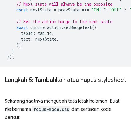
// Next state will always be the opposite
const
nextState
=
prevState
===
'ON'
?
'OFF'
:
// Set the action badge to the next state
await
chrome
.
action
.
setBadgeText
({
tabId
:
tab
.
id
,
text
:
nextState
,
});
}
});
Langkah 5: Tambahkan atau hapus stylesheet
Sekarang saatnya mengubah tata letak halaman. Buat
file bernama
focus-mode.css
dan sertakan kode
berikut: