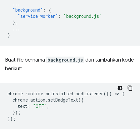
...
"background"
:
{
"service_worker"
:
"background.js"
},
...
}
Buat file bernama
background.js
dan tambahkan kode
berikut:
chrome
.
runtime
.
onInstalled
.
addListener
(()
=
>
{
chrome
.
action
.
setBadgeText
({
text
:
"OFF"
,
});
});