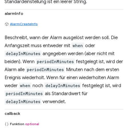
Standardeinstellung ist ein leerer String.
alarmInfo
AlarmCreateInfo
Beschreibt, wann der Alarm ausgelöst werden soll. Die
Anfangszeit muss entweder mit
when
oder
delayInMinutes
angegeben werden (aber nicht mit
beiden). Wenn
periodInMinutes
festgelegt ist, wird der
Alarm alle
periodInMinutes
Minuten nach dem ersten
Ereignis wiederholt. Wenn für einen wiederholten Alarm
weder
when
noch
delayInMinutes
festgelegt ist, wird
periodInMinutes
als Standardwert für
delayInMinutes
verwendet.
callback
Funktion
optional