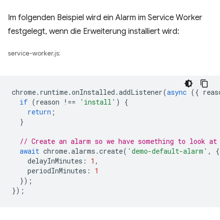
Im folgenden Beispiel wird ein Alarm im Service Worker
festgelegt, wenn die Erweiterung installiert wird:
service-worker.js:
chrome
.
runtime
.
onInstalled
.
addListener
(
async
({
reas
if
(
reason
!==
'install'
)
{
return
;
}
// Create an alarm so we have something to look at
await
chrome
.
alarms
.
create
(
'demo-default-alarm'
,
{
delayInMinutes
:
1
,
periodInMinutes
:
1
});
});