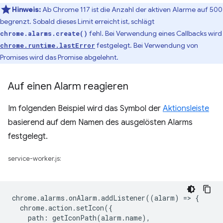
Hinweis:
Ab Chrome 117 ist die Anzahl der aktiven Alarme auf 500
begrenzt. Sobald dieses Limit erreicht ist, schlägt
fehl. Bei Verwendung eines Callbacks wird
chrome.alarms.create()
festgelegt. Bei Verwendung von
chrome.runtime.lastError
Promises wird das Promise abgelehnt.
Auf einen Alarm reagieren
Im folgenden Beispiel wird das Symbol der
Aktionsleiste
basierend auf dem Namen des ausgelösten Alarms
festgelegt.
service-worker.js:
chrome
.
alarms
.
onAlarm
.
addListener
((
alarm
)
=
>
{
chrome
.
action
.
setIcon
({
path
:
getIconPath
(
alarm
.
name
),