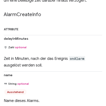
um eine beliebige Zeit darüber hinaus verzögert.
Alarm
Create
Info
ATTRIBUTE
delayInMinutes
Zahl
optional
Zeit in Minuten, nach der das Ereignis
onAlarm
ausgelöst werden soll.
name
String
optional
Ausstehend
Name dieses Alarms.