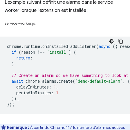
L'exemple suivant définit une alarme dans le service
worker lorsque l'extension est installée :
service-worker.js:
chrome
.
runtime
.
onInstalled
.
addListener
(
async
({
reas
if
(
reason
!==
'install'
)
{
return
;
}
// Create an alarm so we have something to look at
await
chrome
.
alarms
.
create
(
'demo-default-alarm'
,
{
delayInMinutes
:
1
,
periodInMinutes
:
1
});
});
Remarque :
À partir de Chrome 117, le nombre d'alarmes actives