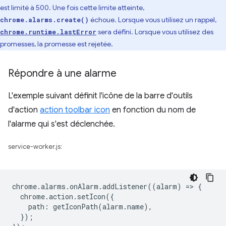
est limité à 500. Une fois cette limite atteinte,
échoue. Lorsque vous utilisez un rappel,
chrome.alarms.create()
sera défini. Lorsque vous utilisez des
chrome.runtime.lastError
promesses, la promesse est rejetée.
Répondre à une alarme
L'exemple suivant définit l'icône de la barre d'outils
d'action
action toolbar icon
en fonction du nom de
l'alarme qui s'est déclenchée.
service-worker.js:
chrome
.
alarms
.
onAlarm
.
addListener
((
alarm
)
=
>
{
chrome
.
action
.
setIcon
({
path
:
getIconPath
(
alarm
.
name
),
});