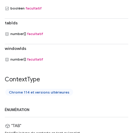
booléen
facultatif
tabIds
number[]
facultatif
windowIds
number[]
facultatif
Context
Type
Chrome 114 et versions ultérieures
ÉNUMÉRATION
"TAB"
Spécifie le type de contexte en tant qu'onglet