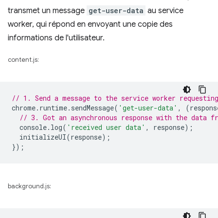
transmet un message
get-user-data
au service
worker, qui répond en envoyant une copie des
informations de l'utilisateur.
content.js:
// 1. Send a message to the service worker requestin
chrome
.
runtime
.
sendMessage
(
'get-user-data'
,
(
respons
// 3. Got an asynchronous response with the data f
console
.
log
(
'received user data'
,
response
);
initializeUI
(
response
);
});
background.js: