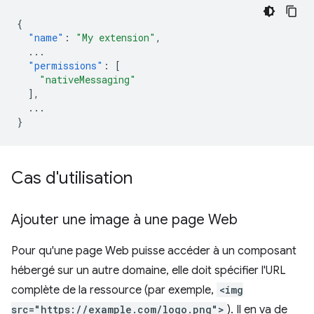
{
"name"
:
"My extension"
,
...
"permissions"
:
[
"nativeMessaging"
],
...
}
Cas d'utilisation
Ajouter une image à une page Web
Pour qu'une page Web puisse accéder à un composant
hébergé sur un autre domaine, elle doit spécifier l'URL
complète de la ressource (par exemple,
<img
src="https://example.com/logo.png">
). Il en va de