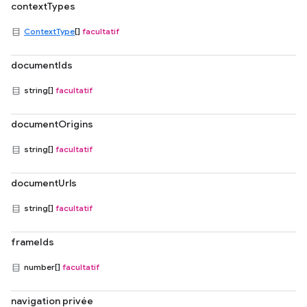
contextTypes
ContextType
[]
facultatif
documentIds
string[]
facultatif
documentOrigins
string[]
facultatif
documentUrls
string[]
facultatif
frameIds
number[]
facultatif
navigation privée