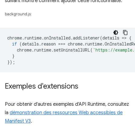
suivant montre comment ajouter cette fonctionnalité.
background.js:
chrome
.
runtime
.
onInstalled
.
addListener
(
details
=
>
{
if
(
details
.
reason
===
chrome
.
runtime
.
OnInstalledR
chrome
.
runtime
.
setUninstallURL
(
'https://example.
}
});
Exemples d'extensions
Pour obtenir d'autres exemples d'API Runtime, consultez
la
démonstration des ressources Web accessibles de
Manifest V3
.