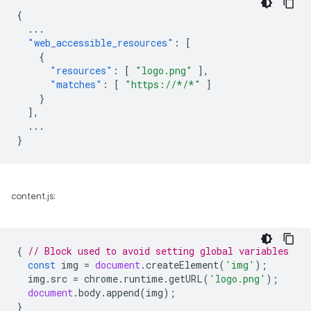
{
...
"web_accessible_resources"
:
[
{
"resources"
:
[
"logo.png"
],
"matches"
:
[
"https://*/*"
]
}
],
...
}
content.js:
{
// Block used to avoid setting global variables
const
img
=
document
.
createElement
(
'img'
);
img
.
src
=
chrome
.
runtime
.
getURL
(
'logo.png'
);
document
.
body
.
append
(
img
);
}