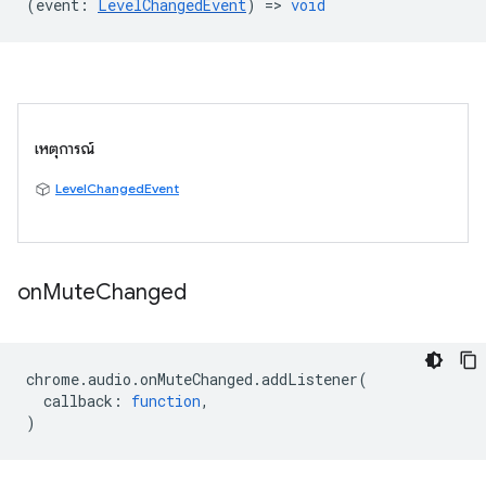
(
event
:
LevelChangedEvent
) =>
void
เหตุการณ์
LevelChangedEvent
on
Mute
Changed
chrome
.
audio
.
onMuteChanged
.
addListener
(
callback
:
function
,
)