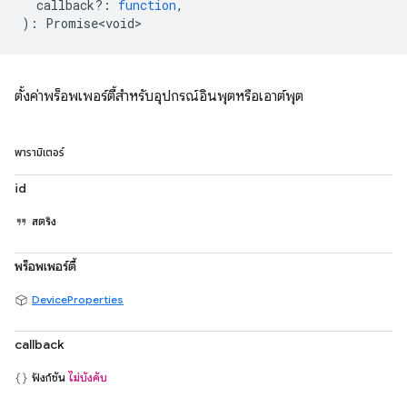
callback?
:
function
,
)
:
Promise<void>
ตั้งค่าพร็อพเพอร์ตี้สำหรับอุปกรณ์อินพุตหรือเอาต์พุต
พารามิเตอร์
id
สตริง
พร็อพเพอร์ตี้
DeviceProperties
callback
ฟังก์ชัน
ไม่บังคับ