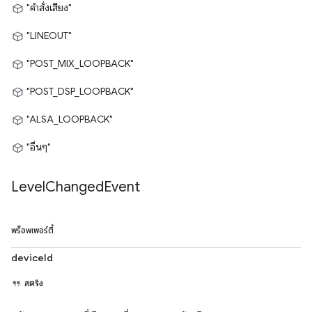
"คำสั่งเสียง"
"LINEOUT"
"POST_MIX_LOOPBACK"
"POST_DSP_LOOPBACK"
"ALSA_LOOPBACK"
"อื่นๆ"
Level
Changed
Event
พร็อพเพอร์ตี้
deviceId
สตริง