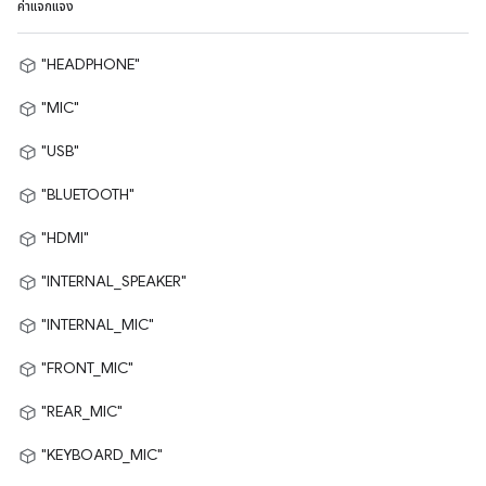
ค่าแจกแจง
"HEADPHONE"
"MIC"
"USB"
"BLUETOOTH"
"HDMI"
"INTERNAL_SPEAKER"
"INTERNAL_MIC"
"FRONT_MIC"
"REAR_MIC"
"KEYBOARD_MIC"