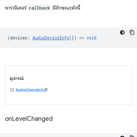
พารามิเตอร์
callback
มีลักษณะดังนี้
(
devices
:
AudioDeviceInfo
[]) =>
void
อุปกรณ์
AudioDeviceInfo
[]
on
Level
Changed