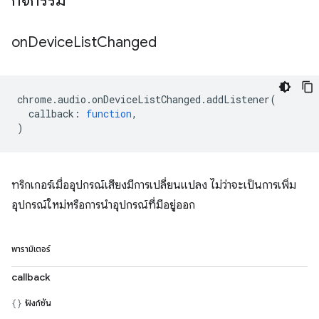
กิจกรรม
on
Device
List
Changed
chrome
.
audio
.
onDeviceListChanged
.
addListener
(
callback
:
function
,
)
ทริกเกอร์เมื่ออุปกรณ์เสียงมีการเปลี่ยนแปลง ไม่ว่าจะเป็นการเพิ่ม
อุปกรณ์ใหม่หรือการนำอุปกรณ์ที่มีอยู่ออก
พารามิเตอร์
callback
ฟังก์ชัน