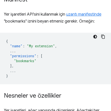
Yer işaretleri API'sini kullanmak için
uzantı manifestinde
"bookmarks" iznini beyan etmeniz gerekir. Örneğin:
{
"name"
:
"My extension"
,
...
"permissions"
:
[
"bookmarks"
],
...
}
Nesneler ve özellikler
Yer işaretleri, ağaç yapısında düzenlenir. Ağaçtaki her