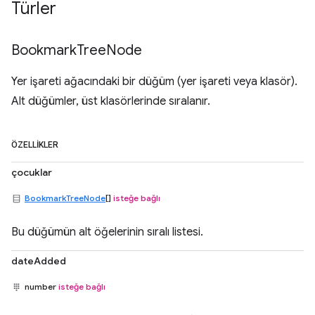
Türler
Bookmark
Tree
Node
Yer işareti ağacındaki bir düğüm (yer işareti veya klasör).
Alt düğümler, üst klasörlerinde sıralanır.
ÖZELLIKLER
çocuklar
BookmarkTreeNode
[]
isteğe bağlı
Bu düğümün alt öğelerinin sıralı listesi.
dateAdded
number
isteğe bağlı