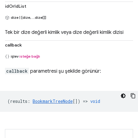
idOrIdList
dize | [dize, ...dize[]]
Tek bir dize değerli kimlik veya dize değerli kimlik dizisi
callback
işlev
isteğe bağlı
callback
parametresi şu şekilde görünür:
(
results
:
BookmarkTreeNode
[]) =>
void