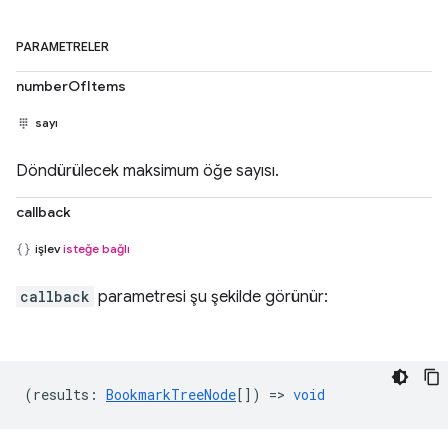
PARAMETRELER
numberOfItems
sayı
Döndürülecek maksimum öğe sayısı.
callback
işlev
isteğe bağlı
callback
parametresi şu şekilde görünür:
(
results
:
BookmarkTreeNode
[]) =>
void