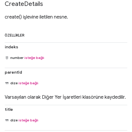
Create
Details
create() işlevine iletilen nesne.
ÖZELLIKLER
indeks
number
isteğe bağlı
parentId
dize
isteğe bağlı
Varsayılan olarak Diğer Yer İşaretleri klasörüne kaydedilir.
title
dize
isteğe bağlı