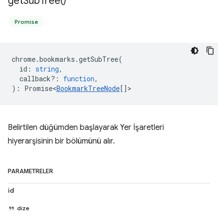
get
Sub
Tree(
)
Promise
chrome
.
bookmarks
.
getSubTree
(
id
:
string
,
callback?
:
function
,
)
:
Promise<
BookmarkTreeNode
[]
>
Belirtilen düğümden başlayarak Yer İşaretleri
hiyerarşisinin bir bölümünü alır.
PARAMETRELER
id
dize