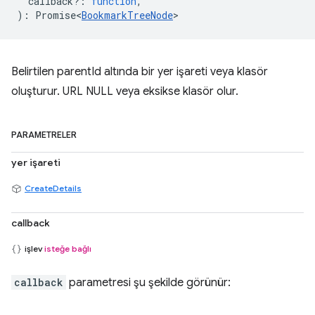
callback?
:
function
,
)
:
Promise<
BookmarkTreeNode
>
Belirtilen parentId altında bir yer işareti veya klasör
oluşturur. URL NULL veya eksikse klasör olur.
PARAMETRELER
yer işareti
CreateDetails
callback
işlev
isteğe bağlı
callback
parametresi şu şekilde görünür: