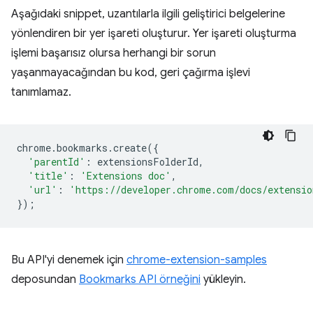
Aşağıdaki snippet, uzantılarla ilgili geliştirici belgelerine
yönlendiren bir yer işareti oluşturur. Yer işareti oluşturma
işlemi başarısız olursa herhangi bir sorun
yaşanmayacağından bu kod, geri çağırma işlevi
tanımlamaz.
chrome
.
bookmarks
.
create
({
'parentId'
:
extensionsFolderId
,
'title'
:
'Extensions doc'
,
'url'
:
'https://developer.chrome.com/docs/extensio
});
Bu API'yi denemek için
chrome-extension-samples
deposundan
Bookmarks API örneğini
yükleyin.