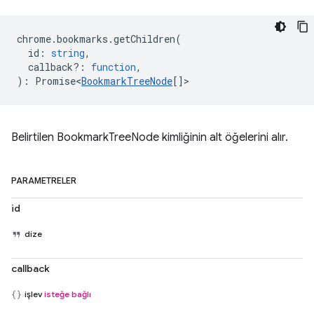
chrome
.
bookmarks
.
getChildren
(
id
:
string
,
callback?
:
function
,
)
:
Promise<
BookmarkTreeNode
[]
>
Belirtilen BookmarkTreeNode kimliğinin alt öğelerini alır.
PARAMETRELER
id
dize
callback
işlev
isteğe bağlı