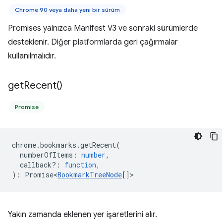
Chrome 90 veya daha yeni bir sürüm
Promises yalnızca Manifest V3 ve sonraki sürümlerde
desteklenir. Diğer platformlarda geri çağırmalar
kullanılmalıdır.
get
Recent(
)
Promise
chrome
.
bookmarks
.
getRecent
(
numberOfItems
:
number
,
callback?
:
function
,
)
:
Promise<
BookmarkTreeNode
[]
>
Yakın zamanda eklenen yer işaretlerini alır.