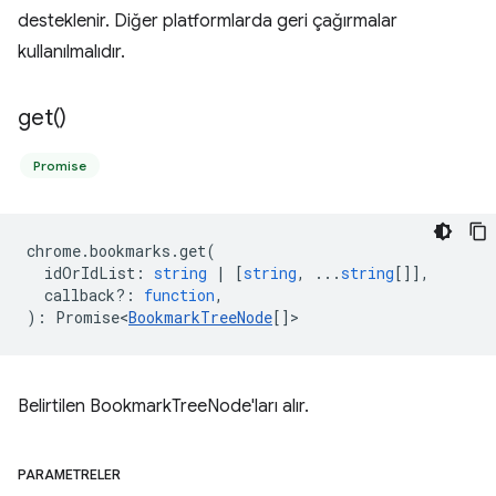
desteklenir. Diğer platformlarda geri çağırmalar
kullanılmalıdır.
get(
)
Promise
chrome
.
bookmarks
.
get
(
idOrIdList
:
string
|
[
string
, ...
string
[]],
callback?
:
function
,
)
:
Promise<
BookmarkTreeNode
[]
>
Belirtilen BookmarkTreeNode'ları alır.
PARAMETRELER