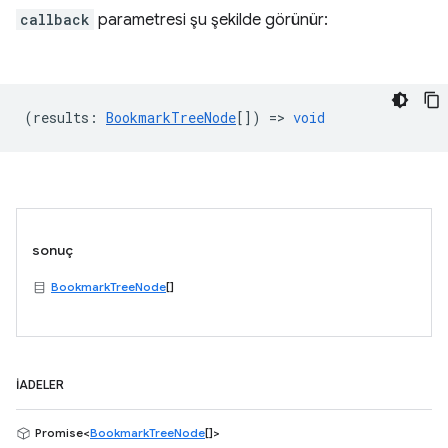
callback
parametresi şu şekilde görünür:
(
results
:
BookmarkTreeNode
[]) =>
void
sonuç
BookmarkTreeNode
[]
İADELER
Promise<
BookmarkTreeNode
[]>