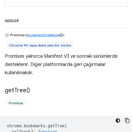
İADELER
Promise<
BookmarkTreeNode
[]>
Chrome 90 veya daha yeni bir sürüm
Promises yalnızca Manifest V3 ve sonraki sürümlerde
desteklenir. Diğer platformlarda geri çağırmalar
kullanılmalıdır.
get
Tree(
)
Promise
chrome
.
bookmarks
.
getTree
(
callback?
:
function
,