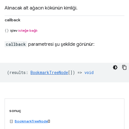
Alınacak alt ağacın kökünün kimliği.
callback
işlev
isteğe bağlı
callback
parametresi şu şekilde görünür:
(
results
:
BookmarkTreeNode
[]) =>
void
sonuç
BookmarkTreeNode
[]