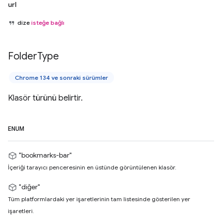
url
dize
isteğe bağlı
Folder
Type
Chrome 134 ve sonraki sürümler
Klasör türünü belirtir.
ENUM
"bookmarks-bar"
İçeriği tarayıcı penceresinin en üstünde görüntülenen klasör.
"diğer"
Tüm platformlardaki yer işaretlerinin tam listesinde gösterilen yer
işaretleri.