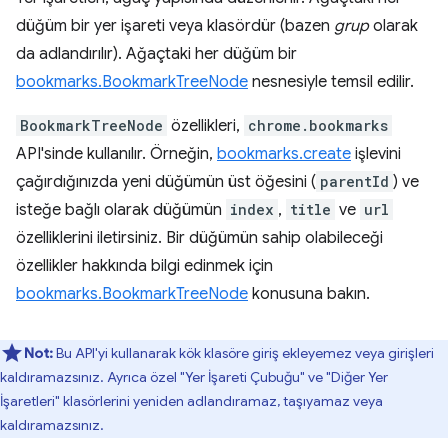
düğüm bir yer işareti veya klasördür (bazen
grup
olarak
da adlandırılır). Ağaçtaki her düğüm bir
bookmarks.BookmarkTreeNode
nesnesiyle temsil edilir.
BookmarkTreeNode
özellikleri,
chrome.bookmarks
API'sinde kullanılır. Örneğin,
bookmarks.create
işlevini
çağırdığınızda yeni düğümün üst öğesini (
parentId
) ve
isteğe bağlı olarak düğümün
index
,
title
ve
url
özelliklerini iletirsiniz. Bir düğümün sahip olabileceği
özellikler hakkında bilgi edinmek için
bookmarks.BookmarkTreeNode
konusuna bakın.
Not:
Bu API'yi kullanarak kök klasöre giriş ekleyemez veya girişleri
kaldıramazsınız. Ayrıca özel "Yer İşareti Çubuğu" ve "Diğer Yer
İşaretleri" klasörlerini yeniden adlandıramaz, taşıyamaz veya
kaldıramazsınız.