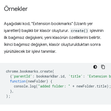
Örnekler
Aşağıdaki kod, "Extension bookmarks" (Uzantı yer
işaretleri) başlıklı bir klasör oluşturur.
create()
işlevinin
ilk bağımsız değişkeni, yeni klasörün özelliklerini belirtir.
İkinci bağımsız değişken, klasör oluşturulduktan sonra
yürütülecek bir işlevi tanımlar.
chrome
.
bookmarks
.
create
(
{
'parentId'
:
bookmarkBar
.
id
,
'title'
:
'Extension 
function
(
newFolder
)
{
console
.
log
(
"added folder: "
+
newFolder
.
title
);
},
);