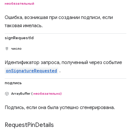
необязательный
Ошибка, возникшая при создании подписи, если
таковая имелась.
signRequestId
число
Идентификатор запроса, полученный через событие
onSignatureRequested
.
подпись
ArrayBuffer (
необязательно)
Подпись, если она была успешно сгенерирована.
Request
Pin
Details