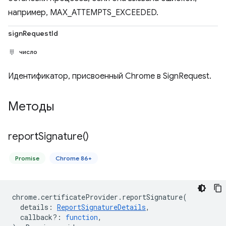
например, MAX_ATTEMPTS_EXCEEDED.
signRequestId
число
Идентификатор, присвоенный Chrome в SignRequest.
Методы
report
Signature(
)
Promise
Chrome 86+
chrome
.
certificateProvider
.
reportSignature
(
details
:
ReportSignatureDetails
,
callback?
:
function
,