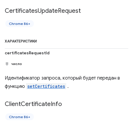
Certificates
Update
Request
Chrome 86+
ХАРАКТЕРИСТИКИ
certificatesRequestId
число
Идентификатор запроса, который будет передан в
функцию
setCertificates
.
Client
Certificate
Info
Chrome 86+