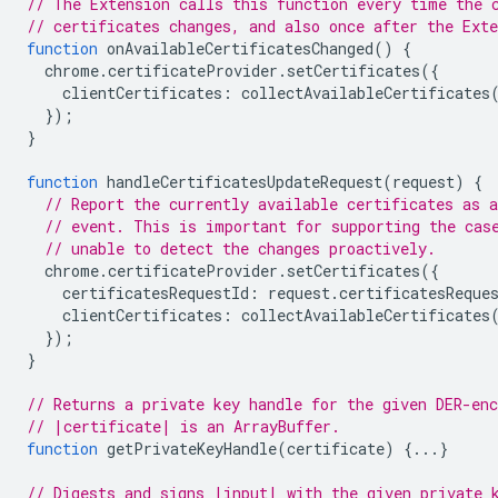
// The Extension calls this function every time the 
// certificates changes, and also once after the Ext
function
onAvailableCertificatesChanged
()
{
chrome
.
certificateProvider
.
setCertificates
({
clientCertificates
:
collectAvailableCertificates
});
}
function
handleCertificatesUpdateRequest
(
request
)
{
// Report the currently available certificates as a
// event. This is important for supporting the cas
// unable to detect the changes proactively.
chrome
.
certificateProvider
.
setCertificates
({
certificatesRequestId
:
request
.
certificatesReque
clientCertificates
:
collectAvailableCertificates
});
}
// Returns a private key handle for the given DER-enc
// |certificate| is an ArrayBuffer.
function
getPrivateKeyHandle
(
certificate
)
{...}
// Digests and signs |input| with the given private 