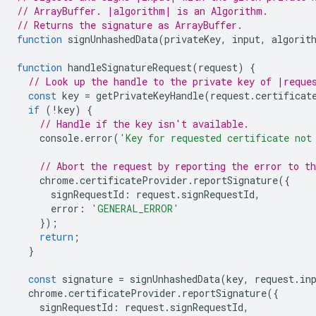
// ArrayBuffer. |algorithm| is an Algorithm.
// Returns the signature as ArrayBuffer.
function
signUnhashedData
(
privateKey
,
input
,
algorit
function
handleSignatureRequest
(
request
)
{
// Look up the handle to the private key of |reque
const
key
=
getPrivateKeyHandle
(
request
.
certificat
if
(
!
key
)
{
// Handle if the key isn't available.
console
.
error
(
'Key for requested certificate not
// Abort the request by reporting the error to t
chrome
.
certificateProvider
.
reportSignature
({
signRequestId
:
request
.
signRequestId
,
error
:
'GENERAL_ERROR'
});
return
;
}
const
signature
=
signUnhashedData
(
key
,
request
.
in
chrome
.
certificateProvider
.
reportSignature
({
signRequestId
:
request
.
signRequestId
,