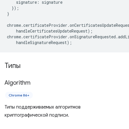
signature
:
signature
});
}
chrome
.
certificateProvider
.
onCertificatesUpdateReque
handleCertificatesUpdateRequest
);
chrome
.
certificateProvider
.
onSignatureRequested
.
addL
handleSignatureRequest
);
Типы
Algorithm
Chrome 86+
Типы поддерживаемых алгоритмов
криптографической подписи.