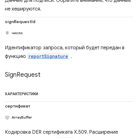
Данные для подписи. Обратите внимание, что данные
не хешируются.
signRequestId
число
Идентификатор запроса, который будет передан в
функцию
reportSignature
.
Sign
Request
ХАРАКТЕРИСТИКИ
сертификат
ArrayBuffer
Кодировка DER сертификата X.509. Расширение