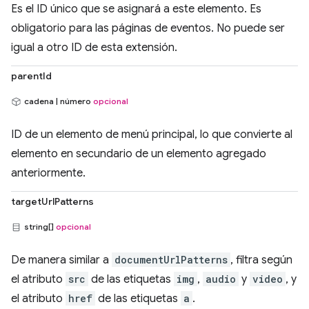
Es el ID único que se asignará a este elemento. Es
obligatorio para las páginas de eventos. No puede ser
igual a otro ID de esta extensión.
parentId
cadena | número
opcional
ID de un elemento de menú principal, lo que convierte al
elemento en secundario de un elemento agregado
anteriormente.
targetUrlPatterns
string[]
opcional
De manera similar a
documentUrlPatterns
, filtra según
el atributo
src
de las etiquetas
img
,
audio
y
video
, y
el atributo
href
de las etiquetas
a
.