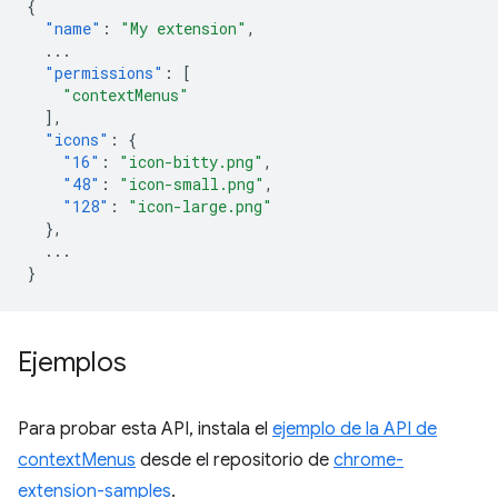
{
"name"
:
"My extension"
,
...
"permissions"
:
[
"contextMenus"
],
"icons"
:
{
"16"
:
"icon-bitty.png"
,
"48"
:
"icon-small.png"
,
"128"
:
"icon-large.png"
},
...
}
Ejemplos
Para probar esta API, instala el
ejemplo de la API de
contextMenus
desde el repositorio de
chrome-
extension-samples
.