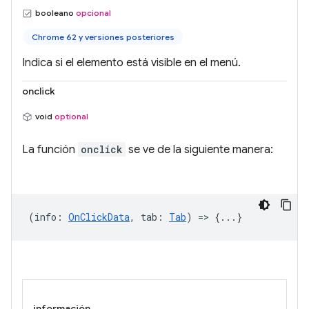
booleano
opcional
Chrome 62 y versiones posteriores
Indica si el elemento está visible en el menú.
onclick
void
optional
La función
onclick
se ve de la siguiente manera:
(
info
:
OnClickData
,
tab
:
Tab
) => {...}
información