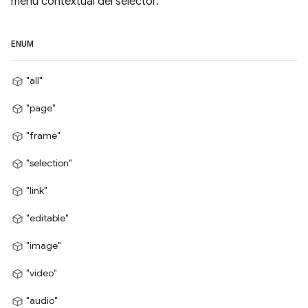
menú contextual del selector.
ENUM
"all"
"page"
"frame"
"selection"
"link"
"editable"
"image"
"video"
"audio"