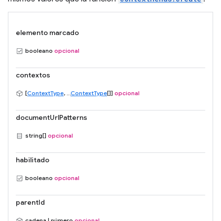
elemento marcado
booleano
opcional
contextos
[
ContextType
, ...
ContextType
[]]
opcional
documentUrlPatterns
string[]
opcional
habilitado
booleano
opcional
parentId
cadena | número
opcional