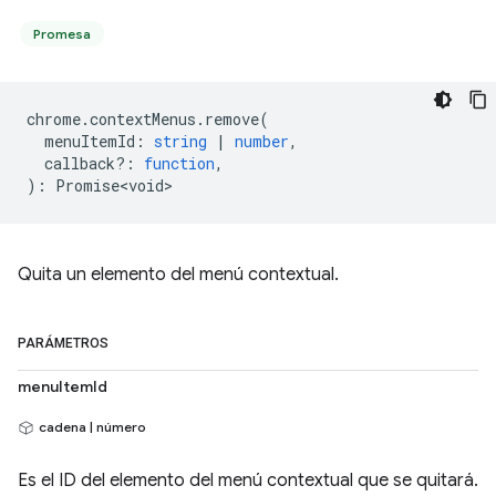
Promesa
chrome
.
contextMenus
.
remove
(
menuItemId
:
string
|
number
,
callback?
:
function
,
)
:
Promise<void>
Quita un elemento del menú contextual.
PARÁMETROS
menuItemId
cadena | número
Es el ID del elemento del menú contextual que se quitará.