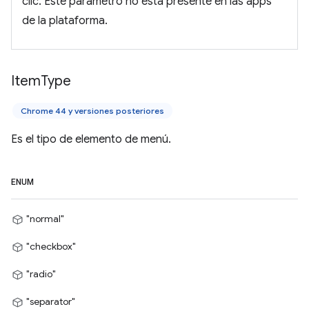
clic. Este parámetro no está presente en las apps
de la plataforma.
Item
Type
Chrome 44 y versiones posteriores
Es el tipo de elemento de menú.
ENUM
"normal"
"checkbox"
"radio"
"separator"