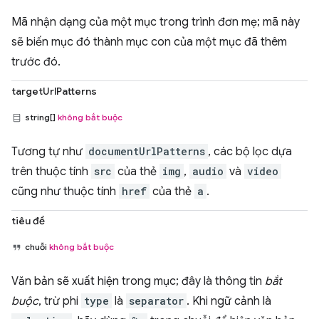
Mã nhận dạng của một mục trong trình đơn mẹ; mã này
sẽ biến mục đó thành mục con của một mục đã thêm
trước đó.
targetUrlPatterns
string[]
không bắt buộc
Tương tự như
documentUrlPatterns
, các bộ lọc dựa
trên thuộc tính
src
của thẻ
img
,
audio
và
video
cũng như thuộc tính
href
của thẻ
a
.
tiêu đề
chuỗi
không bắt buộc
Văn bản sẽ xuất hiện trong mục; đây là thông tin
bắt
buộc
, trừ phi
type
là
separator
. Khi ngữ cảnh là