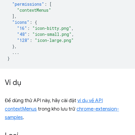
"permissions"
:
[
"contextMenus"
],
"icons"
:
{
"16"
:
"icon-bitty.png"
,
"48"
:
"icon-small.png"
,
"128"
:
"icon-large.png"
},
...
}
Ví dụ
Để dùng thử API này, hãy cài đặt
ví dụ về API
contextMenus
trong kho lưu trữ
chrome-extension-
samples
.