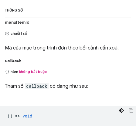
THÔNG SỐ
menuItemId
chuỗi | số
Mã của mục trong trình đơn theo bối cảnh cần xoá.
callback
hàm
không bắt buộc
Tham số
callback
có dạng như sau:
() =>
void