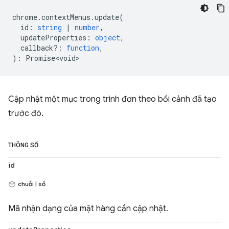
chrome
.
contextMenus
.
update
(
id
:
string
|
number
,
updateProperties
:
object
,
callback?
:
function
,
)
:
Promise<void>
Cập nhật một mục trong trình đơn theo bối cảnh đã tạo
trước đó.
THÔNG SỐ
id
chuỗi | số
Mã nhận dạng của mặt hàng cần cập nhật.