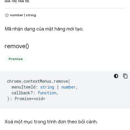
GIÁ TRỊ TRẢ VỀ
number | string
Mã nhận dạng của mặt hàng mới tạo.
remove(
)
Promise
chrome
.
contextMenus
.
remove
(
menuItemId
:
string
|
number
,
callback?
:
function
,
)
:
Promise<void>
Xoá một mục trong trình đơn theo bối cảnh.