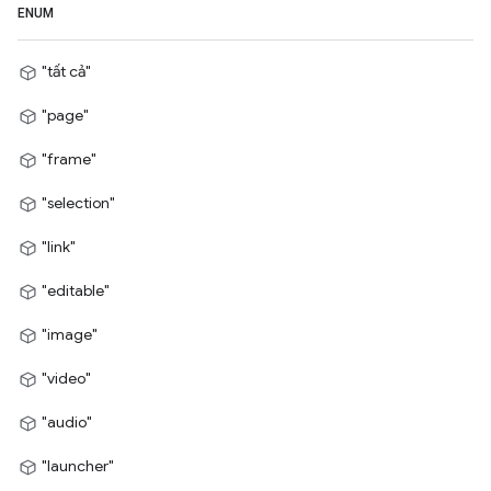
ENUM
"tất cả"
"page"
"frame"
"selection"
"link"
"editable"
"image"
"video"
"audio"
"launcher"