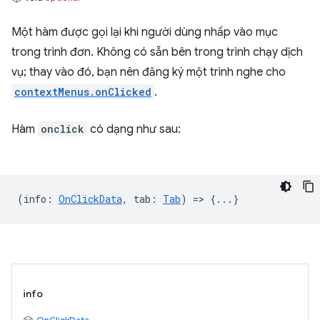
Một hàm được gọi lại khi người dùng nhấp vào mục
trong trình đơn. Không có sẵn bên trong trình chạy dịch
vụ; thay vào đó, bạn nên đăng ký một trình nghe cho
contextMenus.onClicked
.
Hàm
onclick
có dạng như sau:
(
info
:
OnClickData
,
tab
:
Tab
) => {...}
info
OnClickData