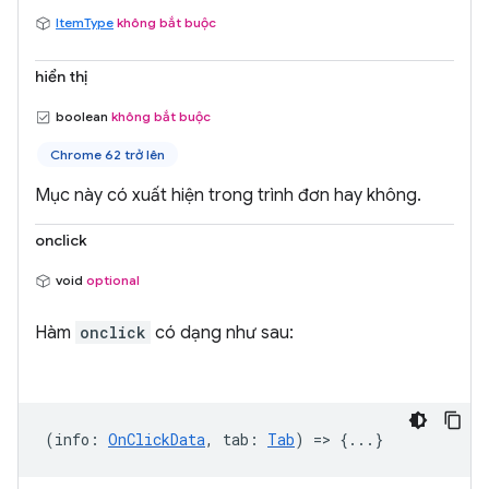
ItemType
không bắt buộc
hiển thị
boolean
không bắt buộc
Chrome 62 trở lên
Mục này có xuất hiện trong trình đơn hay không.
onclick
void
optional
Hàm
onclick
có dạng như sau:
(
info
:
OnClickData
,
tab
:
Tab
) => {...}