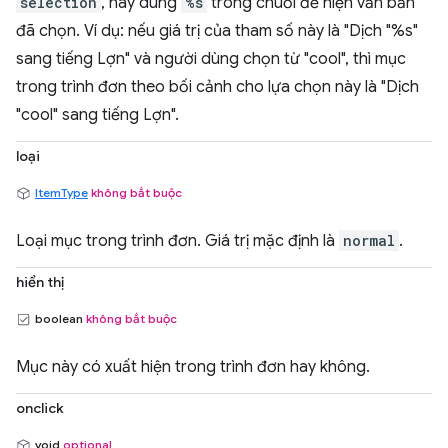
selection
, hãy dùng
%s
trong chuỗi để hiện văn bản
đã chọn. Ví dụ: nếu giá trị của tham số này là "Dịch "%s"
sang tiếng Lợn" và người dùng chọn từ "cool", thì mục
trong trình đơn theo bối cảnh cho lựa chọn này là "Dịch
"cool" sang tiếng Lợn".
loại
ItemType
không bắt buộc
Loại mục trong trình đơn. Giá trị mặc định là
normal
.
hiển thị
boolean
không bắt buộc
Mục này có xuất hiện trong trình đơn hay không.
onclick
void
optional