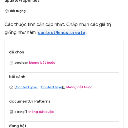
updateProperties
đối tượng
Các thuộc tính cần cập nhật. Chấp nhận các giá trị
giống như hàm
contextMenus.create
.
đã chọn
boolean
không bắt buộc
bối cảnh
[
ContextType
, ...
ContextType
[]]
không bắt buộc
documentUrlPatterns
string[]
không bắt buộc
đang bật