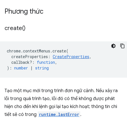
Phương thức
create(
)
chrome
.
contextMenus
.
create
(
createProperties
:
CreateProperties
,
callback?
:
function
,
)
:
number
|
string
Tạo một mục mới trong trình đơn ngữ cảnh. Nếu xảy ra
lỗi trong quá trình tạo, lỗi đó có thể không được phát
hiện cho đến khi lệnh gọi lại tạo kích hoạt; thông tin chi
tiết sẽ có trong
runtime.lastError
.