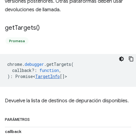
versiones posteriores. Otras plataformas deben usar
devoluciones de llamada.
get
Targets(
)
Promesa
chrome
.
debugger
.
getTargets
(
callback?
:
function
,
)
:
Promise<
TargetInfo
[]
>
Devuelve la lista de destinos de depuración disponibles.
PARÁMETROS
callback