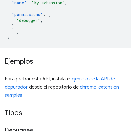
"name"
:
"My extension"
,
...
"permissions"
:
[
"debugger"
,
],
...
}
Ejemplos
Para probar esta API, instala el
ejemplo de la API de
depurador
desde el repositorio de
chrome-extension-
samples
.
Tipos
Debuggee