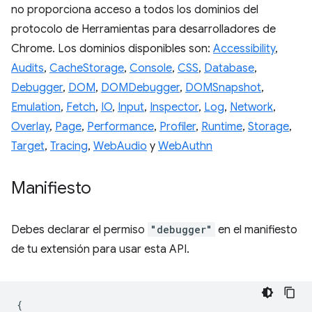
no proporciona acceso a todos los dominios del
protocolo de Herramientas para desarrolladores de
Chrome. Los dominios disponibles son:
Accessibility
,
Audits
,
CacheStorage
,
Console
,
CSS
,
Database
,
Debugger
,
DOM
,
DOMDebugger
,
DOMSnapshot
,
Emulation
,
Fetch
,
IO
,
Input
,
Inspector
,
Log
,
Network
,
Overlay
,
Page
,
Performance
,
Profiler
,
Runtime
,
Storage
,
Target
,
Tracing
,
WebAudio
y
WebAuthn
Manifiesto
Debes declarar el permiso
"debugger"
en el manifiesto
de tu extensión para usar esta API.
{