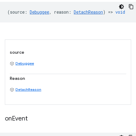
(
source
:
Debuggee
,
reason
:
DetachReason
) =>
void
source
Debuggee
Reason
DetachReason
on
Event