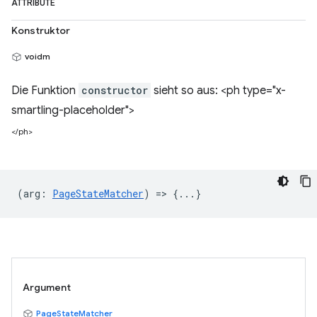
ATTRIBUTE
Konstruktor
voidm
Die Funktion
constructor
sieht so aus: <ph type="x-
smartling-placeholder">
</ph>
(
arg
:
PageStateMatcher
) => {...}
Argument
PageStateMatcher