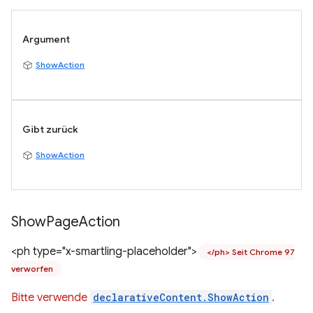
Argument
ShowAction
Gibt zurück
ShowAction
Show
Page
Action
<ph type="x-smartling-placeholder">
</ph> Seit Chrome 97
verworfen
Bitte verwende
declarativeContent.ShowAction
.