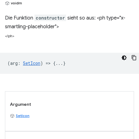
voidm
Die Funktion
constructor
sieht so aus: <ph type="x-
smartling-placeholder">
</ph>
(
arg
:
SetIcon
) => {...}
Argument
SetIcon