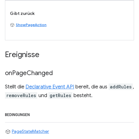
Gibt zurück
ShowPageAction
Ereignisse
on
Page
Changed
Stellt die
Declarative Event API
bereit, die aus
addRules
,
removeRules
und
getRules
besteht.
BEDINGUNGEN
PageStateMatcher