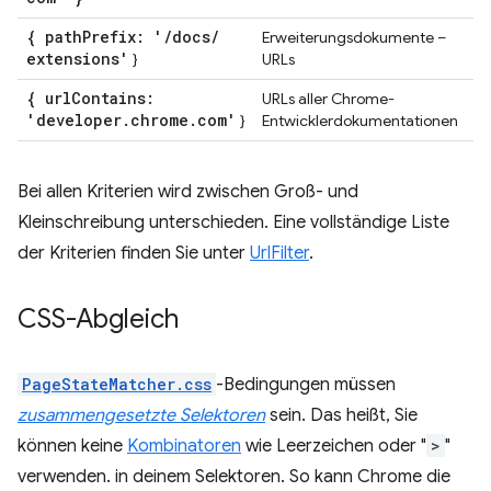
{ path
Prefix: '
/
docs
/
Erweiterungsdokumente –
extensions'
}
URLs
{ url
Contains:
URLs aller Chrome-
'developer
.
chrome
.
com'
}
Entwicklerdokumentationen
Bei allen Kriterien wird zwischen Groß- und
Kleinschreibung unterschieden. Eine vollständige Liste
der Kriterien finden Sie unter
UrlFilter
.
CSS-Abgleich
PageStateMatcher.css
-Bedingungen müssen
zusammengesetzte Selektoren
sein. Das heißt, Sie
können keine
Kombinatoren
wie Leerzeichen oder "
>
"
verwenden. in deinem Selektoren. So kann Chrome die