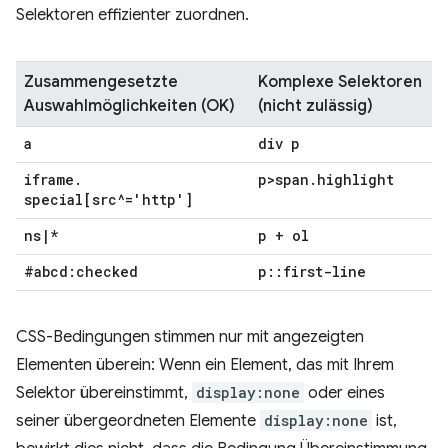
Selektoren effizienter zuordnen.
Zusammengesetzte
Komplexe Selektoren
Auswahlmöglichkeiten (OK)
(nicht zulässig)
a
div p
iframe
.
p>span
.
highlight
special[src^='http']
ns
|
*
p + ol
#abcd:checked
p
::
first-line
CSS-Bedingungen stimmen nur mit angezeigten
Elementen überein: Wenn ein Element, das mit Ihrem
Selektor übereinstimmt,
display:none
oder eines
seiner übergeordneten Elemente
display:none
ist,