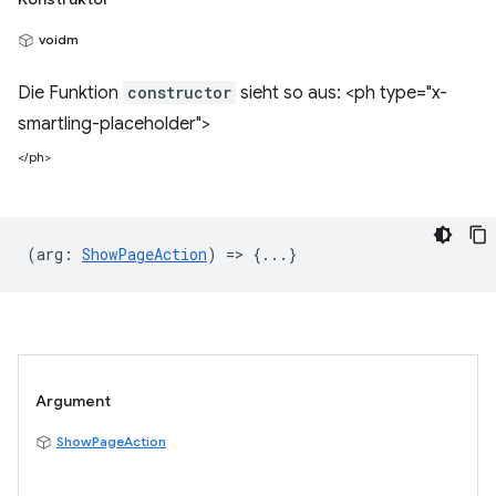
voidm
Die Funktion
constructor
sieht so aus: <ph type="x-
smartling-placeholder">
</ph>
(
arg
:
ShowPageAction
) => {...}
Argument
ShowPageAction