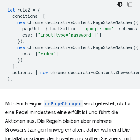
let
rule2
=
{
conditions
:
[
new
chrome
.
declarativeContent
.
PageStateMatcher
({
pageUrl
:
{
hostSuffix
:
'.google.com'
,
schemes
:
css
:
[
"input[type='password']"
]
}),
new
chrome
.
declarativeContent
.
PageStateMatcher
({
css
:
[
"video"
]
})
],
actions
:
[
new
chrome
.
declarativeContent
.
ShowActio
};
Mit dem Ereignis
onPageChanged
wird getestet, ob für
eine Regel mindestens eine erfüllt ist und führt die
Aktionen aus. Die Regeln bleiben über mehrere
Browsersitzungen hinweg erhalten. daher während Die
Installationsdauer der Erweiterung sollten Sie zuerst mit