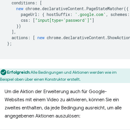
conditions
:
[
new
chrome
.
declarativeContent
.
PageStateMatcher
({
pageUrl
:
{
hostSuffix
:
'.google.com'
,
schemes
:
css
:
[
"input[type='password']"
]
})
],
actions
:
[
new
chrome
.
declarativeContent
.
ShowActio
};
Erfolgreich
:Alle Bedingungen und Aktionen werden wie im
Beispiel oben über einen Konstruktor erstellt.
Um die Aktion der Erweiterung auch für Google-
Websites mit einem Video zu aktivieren, können Sie ein
zweites enthalten, da jede Bedingung ausreicht, um alle
angegebenen Aktionen auszulösen: