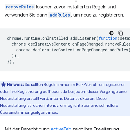
removeRules
löschen zuvor installierten Regeln und
verwenden Sie dann
addRules
, um neue zu registrieren.
chrome
.
runtime
.
onInstalled
.
addListener
(
function
(
deta
chrome
.
declarativeContent
.
onPageChanged
.
removeRule
chrome
.
declarativeContent
.
onPageChanged
.
addRules
});
});
Hinweis:
Sie sollten Regeln immer im Bulk-Verfahren registrieren
oder ihre Registrierung aufheben, da bei jedem dieser Vorgänge eine
Neuerstellung erstellt wird. interne Datenstrukturen. Diese
Neuerstellung ist rechenintensiv, ermöglicht aber eine schnellere
Übereinstimmungsalgorithmus.
Mit der Berechtigung
activeTab
zeigt Ihre Erweiterung