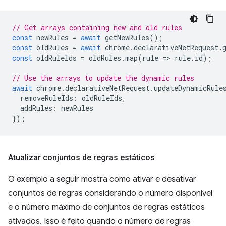
// Get arrays containing new and old rules
const
newRules
=
await
getNewRules
();
const
oldRules
=
await
chrome
.
declarativeNetRequest
.
const
oldRuleIds
=
oldRules
.
map
(
rule
=
>
rule
.
id
);
// Use the arrays to update the dynamic rules
await
chrome
.
declarativeNetRequest
.
updateDynamicRule
removeRuleIds
:
oldRuleIds
,
addRules
:
newRules
});
Atualizar conjuntos de regras estáticos
O exemplo a seguir mostra como ativar e desativar
conjuntos de regras considerando o número disponível
e o número máximo de conjuntos de regras estáticos
ativados. Isso é feito quando o número de regras