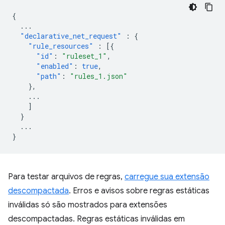
{
...
"declarative_net_request"
:
{
"rule_resources"
:
[{
"id"
:
"ruleset_1"
,
"enabled"
:
true
,
"path"
:
"rules_1.json"
},
...
]
}
...
}
Para testar arquivos de regras,
carregue sua extensão
descompactada
. Erros e avisos sobre regras estáticas
inválidas só são mostrados para extensões
descompactadas. Regras estáticas inválidas em