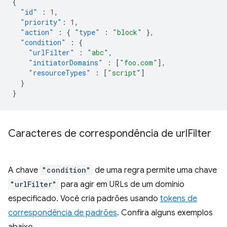
{
"id"
:
1
,
"priority"
:
1
,
"action"
:
{
"type"
:
"block"
},
"condition"
:
{
"urlFilter"
:
"abc"
,
"initiatorDomains"
:
[
"foo.com"
],
"resourceTypes"
:
[
"script"
]
}
}
Caracteres de correspondência de url
Filter
A chave
"condition"
de uma regra permite uma chave
"urlFilter"
para agir em URLs de um domínio
especificado. Você cria padrões usando
tokens de
correspondência de padrões
. Confira alguns exemplos