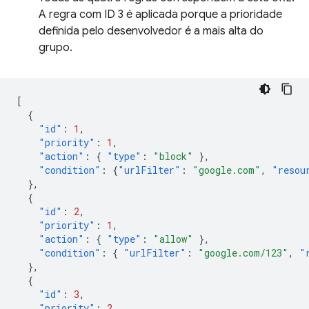
A regra com ID 3 é aplicada porque a prioridade
definida pelo desenvolvedor é a mais alta do
grupo.
[
{
"id"
:
1
,
"priority"
:
1
,
"action"
:
{
"type"
:
"block"
},
"condition"
:
{
"urlFilter"
:
"google.com"
,
"resou
},
{
"id"
:
2
,
"priority"
:
1
,
"action"
:
{
"type"
:
"allow"
},
"condition"
:
{
"urlFilter"
:
"google.com/123"
,
"
},
{
"id"
:
3
,
"priority"
:
2
,