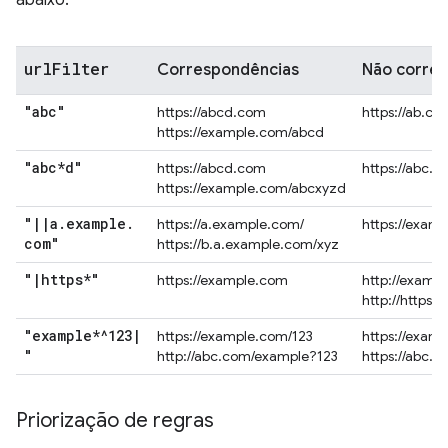
abaixo.
url
Filter
Correspondências
Não corre
"abc"
https://abcd.com
https://ab.co
https://example.com/abcd
"abc*d"
https://abcd.com
https://abc.
https://example.com/abcxyzd
"
|
|
a
.
example
.
https://a.example.com/
https://exam
com"
https://b.a.example.com/xyz
"
|
https*"
https://example.com
http://examp
http://https.
"example*^123
|
https://example.com/123
https://exam
"
http://abc.com/example?123
https://abc.
Priorização de regras