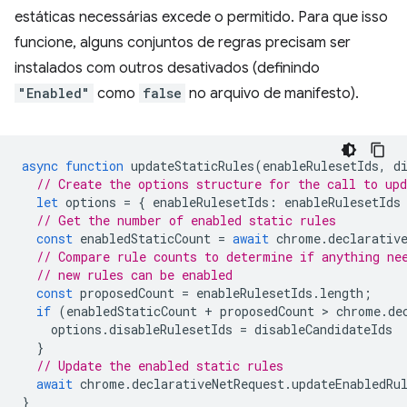
estáticas necessárias excede o permitido. Para que isso
funcione, alguns conjuntos de regras precisam ser
instalados com outros desativados (definindo
"Enabled"
como
false
no arquivo de manifesto).
async
function
updateStaticRules
(
enableRulesetIds
,
d
// Create the options structure for the call to up
let
options
=
{
enableRulesetIds
:
enableRulesetIds
// Get the number of enabled static rules
const
enabledStaticCount
=
await
chrome
.
declarativ
// Compare rule counts to determine if anything ne
// new rules can be enabled
const
proposedCount
=
enableRulesetIds
.
length
;
if
(
enabledStaticCount
+
proposedCount
 > 
chrome
.
de
options
.
disableRulesetIds
=
disableCandidateIds
}
// Update the enabled static rules
await
chrome
.
declarativeNetRequest
.
updateEnabledRu
}