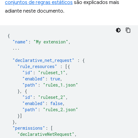
conjuntos de regras estáticos
são explicados mais
adiante neste documento.
{
"name"
:
"My extension"
,
...
"declarative_net_request"
:
{
"rule_resources"
:
[{
"id"
:
"ruleset_1"
,
"enabled"
:
true
,
"path"
:
"rules_1.json"
},
{
"id"
:
"ruleset_2"
,
"enabled"
:
false
,
"path"
:
"rules_2.json"
}]
},
"permissions"
:
[
"declarativeNetRequest"
,