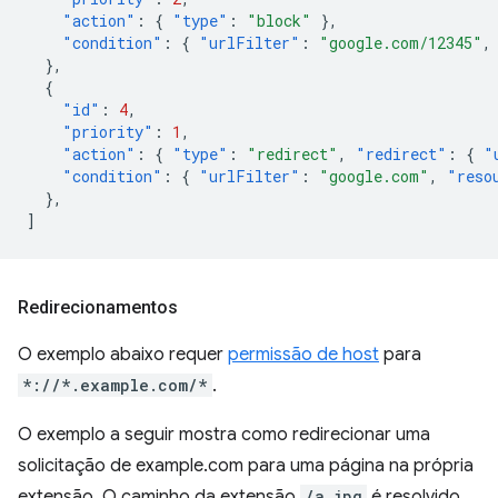
"action"
:
{
"type"
:
"block"
},
"condition"
:
{
"urlFilter"
:
"google.com/12345"
,
},
{
"id"
:
4
,
"priority"
:
1
,
"action"
:
{
"type"
:
"redirect"
,
"redirect"
:
{
"
"condition"
:
{
"urlFilter"
:
"google.com"
,
"reso
},
]
Redirecionamentos
O exemplo abaixo requer
permissão de host
para
*://*.example.com/*
.
O exemplo a seguir mostra como redirecionar uma
solicitação de example.com para uma página na própria
extensão. O caminho da extensão
/a.jpg
é resolvido