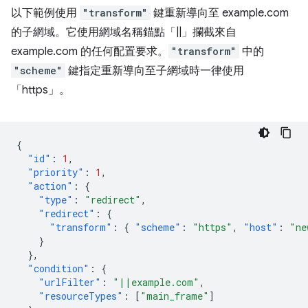
以下範例使用
"transform"
鍵重新導向至 example.com
的子網域。它使用網域名稱錨點「||」攔截來自
example.com 的任何配置要求。
"transform"
中的
"scheme"
鍵指定重新導向至子網域時一律使用
「https」。
{
"id"
:
1
,
"priority"
:
1
,
"action"
:
{
"type"
:
"redirect"
,
"redirect"
:
{
"transform"
:
{
"scheme"
:
"https"
,
"host"
:
"ne
}
},
"condition"
:
{
"urlFilter"
:
"||example.com"
,
"resourceTypes"
:
[
"main_frame"
]