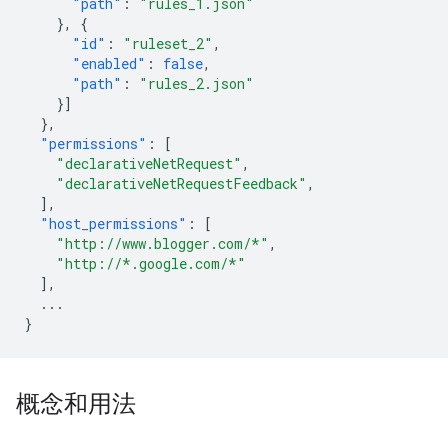
"path"
:
"rules_1.json"
},
{
"id"
:
"ruleset_2"
,
"enabled"
:
false
,
"path"
:
"rules_2.json"
}]
},
"permissions"
:
[
"declarativeNetRequest"
,
"declarativeNetRequestFeedback"
,
],
"host_permissions"
:
[
"http://www.blogger.com/*"
,
"http://*.google.com/*"
],
...
}
概念和用法