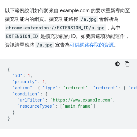
以下範例說明如何將來自 example.com 的要求重新導向至
擴充功能內的網頁。擴充功能路徑
/a.jpg
會解析為
chrome-extension://EXTENSION_ID/a.jpg
，其中
EXTENSION_ID
是擴充功能的 ID。如要讓這項功能運作，
資訊清單應將
/a.jpg
宣告為
可供網路存取的資源
。
{
"id"
:
1
,
"priority"
:
1
,
"action"
:
{
"type"
:
"redirect"
,
"redirect"
:
{
"ex
"condition"
:
{
"urlFilter"
:
"https://www.example.com"
,
"resourceTypes"
:
[
"main_frame"
]
}
}