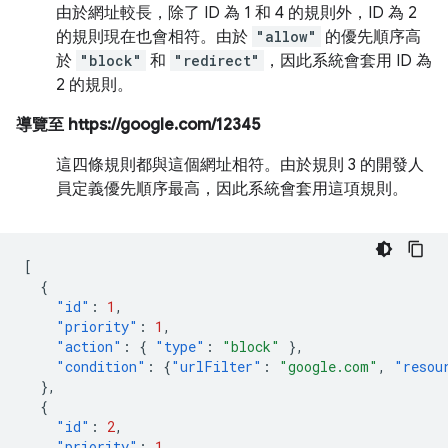
由於網址較長，除了 ID 為 1 和 4 的規則外，ID 為 2
的規則現在也會相符。由於
"allow"
的優先順序高
於
"block"
和
"redirect"
，因此系統會套用 ID 為
2 的規則。
導覽至 https://google.com/12345
這四條規則都與這個網址相符。由於規則 3 的開發人
員定義優先順序最高，因此系統會套用這項規則。
[
{
"id"
:
1
,
"priority"
:
1
,
"action"
:
{
"type"
:
"block"
},
"condition"
:
{
"urlFilter"
:
"google.com"
,
"resou
},
{
"id"
:
2
,
"priority"
:
1
,