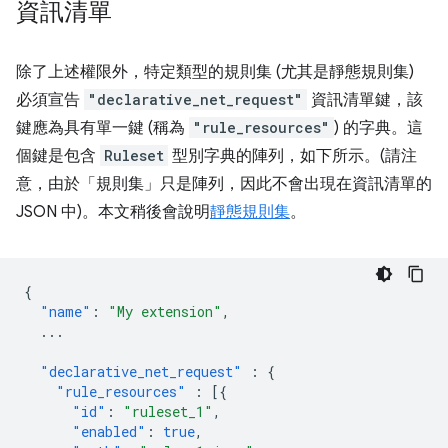
資訊清單
除了上述權限外，特定類型的規則集 (尤其是靜態規則集)
必須宣告
"declarative_net_request"
資訊清單鍵，該
鍵應為具有單一鍵 (稱為
"rule_resources"
) 的字典。這
個鍵是包含
Ruleset
型別字典的陣列，如下所示。(請注
意，由於「規則集」只是陣列，因此不會出現在資訊清單的
JSON 中)。本文稍後會說明
靜態規則集
。
{
"name"
:
"My extension"
,
...
"declarative_net_request"
:
{
"rule_resources"
:
[{
"id"
:
"ruleset_1"
,
"enabled"
:
true
,