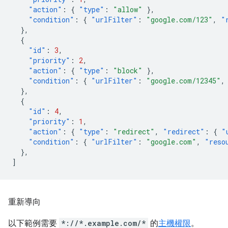
"action"
:
{
"type"
:
"allow"
},
"condition"
:
{
"urlFilter"
:
"google.com/123"
,
"
},
{
"id"
:
3
,
"priority"
:
2
,
"action"
:
{
"type"
:
"block"
},
"condition"
:
{
"urlFilter"
:
"google.com/12345"
,
},
{
"id"
:
4
,
"priority"
:
1
,
"action"
:
{
"type"
:
"redirect"
,
"redirect"
:
{
"
"condition"
:
{
"urlFilter"
:
"google.com"
,
"reso
},
]
重新導向
以下範例需要
*://*.example.com/*
的
主機權限
。