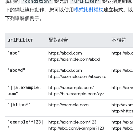
規則的
"condition"
鍵允許
"urlFilter"
鍵對指定網域
下的網址執行動作。您可以使用
模式比對權杖
建立模式。以
下列舉幾個例子。
url
Filter
配對組合
不相符
"abc"
https://abcd.com
https://ab.co
https://example.com/abcd
"abc*d"
https://abcd.com
https://abc.
https://example.com/abcxyzd
"
|
|
a
.
example
.
https://a.example.com/
https://exam
com"
https://b.a.example.com/xyz
"
|
https*"
https://example.com
http://examp
http://https.
"example*^123
|
https://example.com/123
https://exam
"
http://abc.com/example?123
https://abc.