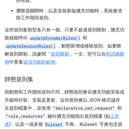
持有效。
瀏覽器關閉時，以及安裝新版擴充功能時，系統會清
除工作階段規則。
這些規則集類型各只有一個。只要不超過規則限制，擴充功
能就能呼叫
updateDynamicRules()
和
updateSessionRules()
，動態新增或移除規則。如要瞭
解規則限制，請參閱「
規則限制
」一文。您可以在
程式碼範
例
中查看
這項功能的範例
。
靜態規則集
與動態和工作階段規則不同，靜態規則會在擴充功能安裝或
升級時封裝、安裝及更新。這些規則會以 JSON 格式儲存
在規則檔案中，並使用
"declarative_net_request"
和
"rule_resources"
鍵向擴充功能指出規則檔案 (如
上所
述
)，以及一或多個
Ruleset
字典。
Ruleset
字典包含規