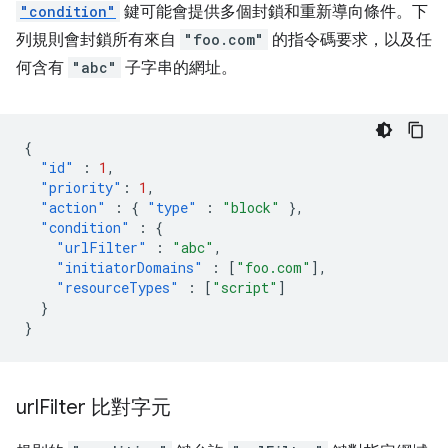
"condition"
鍵可能會提供多個封鎖和重新導向條件。下
列規則會封鎖所有來自
"foo.com"
的指令碼要求，以及任
何含有
"abc"
子字串的網址。
{
"id"
:
1
,
"priority"
:
1
,
"action"
:
{
"type"
:
"block"
},
"condition"
:
{
"urlFilter"
:
"abc"
,
"initiatorDomains"
:
[
"foo.com"
],
"resourceTypes"
:
[
"script"
]
}
}
url
Filter 比對字元