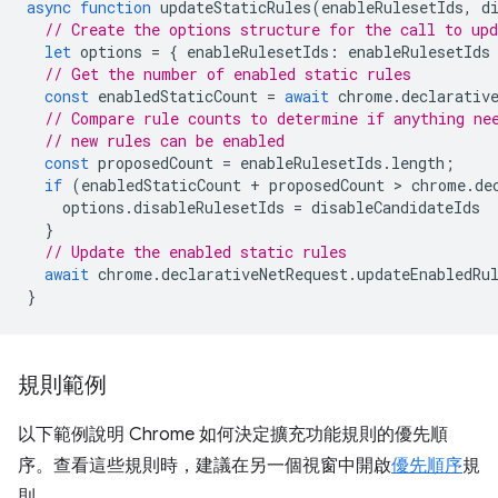
async
function
updateStaticRules
(
enableRulesetIds
,
d
// Create the options structure for the call to up
let
options
=
{
enableRulesetIds
:
enableRulesetIds
// Get the number of enabled static rules
const
enabledStaticCount
=
await
chrome
.
declarativ
// Compare rule counts to determine if anything ne
// new rules can be enabled
const
proposedCount
=
enableRulesetIds
.
length
;
if
(
enabledStaticCount
+
proposedCount
 > 
chrome
.
de
options
.
disableRulesetIds
=
disableCandidateIds
}
// Update the enabled static rules
await
chrome
.
declarativeNetRequest
.
updateEnabledRu
}
規則範例
以下範例說明 Chrome 如何決定擴充功能規則的優先順
序。查看這些規則時，建議在另一個視窗中開啟
優先順序
規
則。