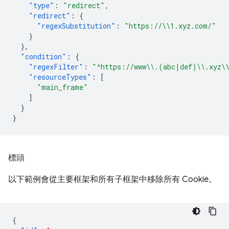
"type"
:
"redirect"
,
"redirect"
:
{
"regexSubstitution"
:
"https://\\1.xyz.com/"
}
},
"condition"
:
{
"regexFilter"
:
"^https://www\\.(abc|def)\\.xyz\
"resourceTypes"
:
[
"main_frame"
]
}
}
標頭
以下範例會從主要框架和所有子框架中移除所有 Cookie。
{