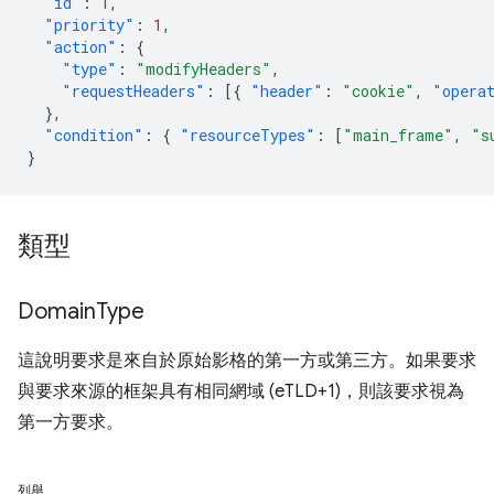
"id"
:
1
,
"priority"
:
1
,
"action"
:
{
"type"
:
"modifyHeaders"
,
"requestHeaders"
:
[{
"header"
:
"cookie"
,
"opera
},
"condition"
:
{
"resourceTypes"
:
[
"main_frame"
,
"s
}
類型
Domain
Type
這說明要求是來自於原始影格的第一方或第三方。如果要求
與要求來源的框架具有相同網域 (eTLD+1)，則該要求視為
第一方要求。
列舉