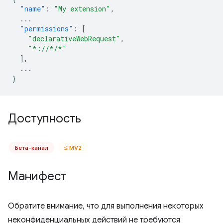
"name"
:
"My extension"
,
...
"permissions"
:
[
"declarativeWebRequest"
,
"*://*/*"
],
...
}
Доступность
Бета-канал
≤ MV2
Манифест
Обратите внимание, что для выполнения некоторых
неконфиденциальных действий не требуются