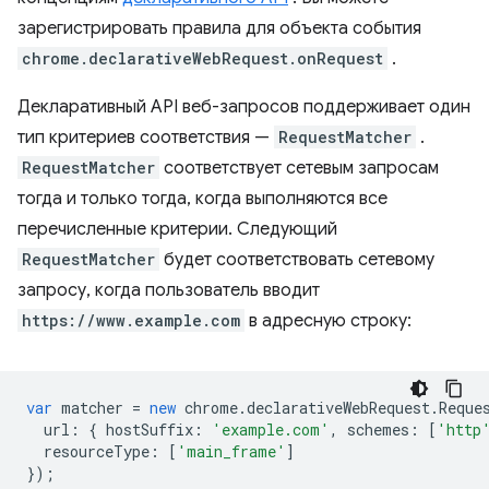
зарегистрировать правила для объекта события
chrome.declarativeWebRequest.onRequest
.
Декларативный API веб-запросов поддерживает один
тип критериев соответствия —
RequestMatcher
.
RequestMatcher
соответствует сетевым запросам
тогда и только тогда, когда выполняются все
перечисленные критерии. Следующий
RequestMatcher
будет соответствовать сетевому
запросу, когда пользователь вводит
https://www.example.com
в адресную строку:
var
matcher
=
new
chrome
.
declarativeWebRequest
.
Reque
url
:
{
hostSuffix
:
'example.com'
,
schemes
:
[
'http
resourceType
:
[
'main_frame'
]
});