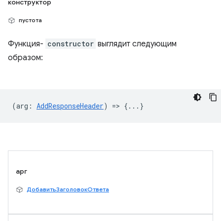
конструктор
пустота
Функция-
constructor
выглядит следующим
образом:
(
arg
:
AddResponseHeader
) => {...}
арг
ДобавитьЗаголовокОтвета