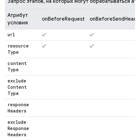
Запрос этапов, на которых могут обрабатываться ат
Атрибут
onBeforeRequest
onBeforeSendHeade
условия
url
✓
✓
resource
✓
✓
Type
content
Type
exclude
Content
Type
response
Headers
exclude
Response
Headers