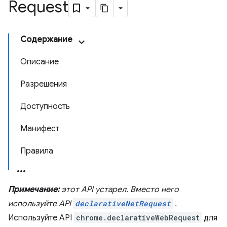
Request
Содержание
Описание
Разрешения
Доступность
Манифест
Правила
Примечание:
этот API устарел. Вместо него
используйте API
declarativeNetRequest
.
Используйте API
chrome.declarativeWebRequest
для