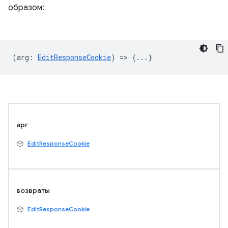
образом:
(
arg
:
EditResponseCookie
) => {...}
арг
EditResponseCookie
возвраты
EditResponseCookie