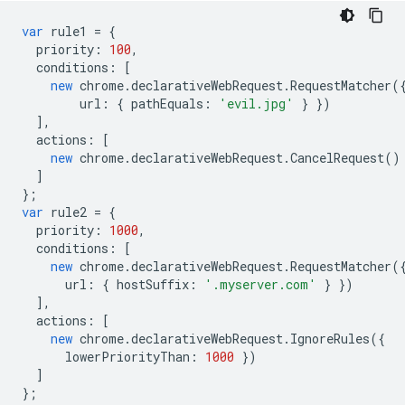
var
rule1
=
{
priority
:
100
,
conditions
:
[
new
chrome
.
declarativeWebRequest
.
RequestMatcher
(
url
:
{
pathEquals
:
'evil.jpg'
}
})
],
actions
:
[
new
chrome
.
declarativeWebRequest
.
CancelRequest
()
]
};
var
rule2
=
{
priority
:
1000
,
conditions
:
[
new
chrome
.
declarativeWebRequest
.
RequestMatcher
(
url
:
{
hostSuffix
:
'.myserver.com'
}
})
],
actions
:
[
new
chrome
.
declarativeWebRequest
.
IgnoreRules
({
lowerPriorityThan
:
1000
})
]
};