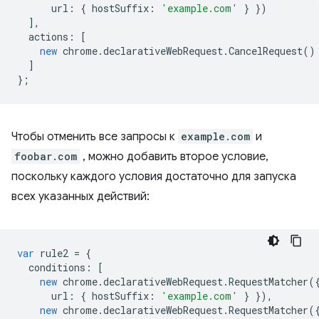
url
:
{
hostSuffix
:
'example.com'
}
})
],
actions
:
[
new
chrome
.
declarativeWebRequest
.
CancelRequest
()
]
};
Чтобы отменить все запросы к
example.com
и
foobar.com
, можно добавить второе условие,
поскольку каждого условия достаточно для запуска
всех указанных действий:
var
rule2
=
{
conditions
:
[
new
chrome
.
declarativeWebRequest
.
RequestMatcher
(
url
:
{
hostSuffix
:
'example.com'
}
}),
new
chrome
.
declarativeWebRequest
.
RequestMatcher
(