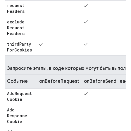
request
✓
Headers
exclude
✓
Request
Headers
third
Party
✓
✓
For
Cookies
Запросите этапы, в ходе которых могут быть выполн
Событие
onBeforeRequest
onBeforeSendHeade
Add
Request
✓
Cookie
Add
Response
Cookie