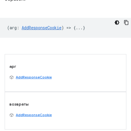
(
arg
:
AddResponseCookie
) => {...}
арг
AddResponseCookie
возвраты
AddResponseCookie