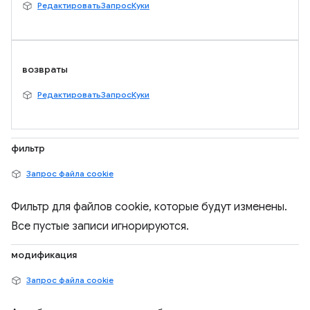
РедактироватьЗапросКуки
возвраты
РедактироватьЗапросКуки
фильтр
Запрос файла cookie
Фильтр для файлов cookie, которые будут изменены.
Все пустые записи игнорируются.
модификация
Запрос файла cookie