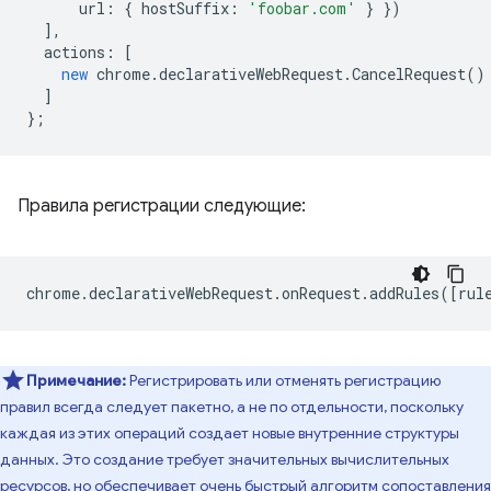
url
:
{
hostSuffix
:
'foobar.com'
}
})
],
actions
:
[
new
chrome
.
declarativeWebRequest
.
CancelRequest
()
]
};
Правила регистрации следующие:
chrome
.
declarativeWebRequest
.
onRequest
.
addRules
([
rul
Примечание:
Регистрировать или отменять регистрацию
правил всегда следует пакетно, а не по отдельности, поскольку
каждая из этих операций создает новые внутренние структуры
данных. Это создание требует значительных вычислительных
ресурсов, но обеспечивает очень быстрый алгоритм сопоставления