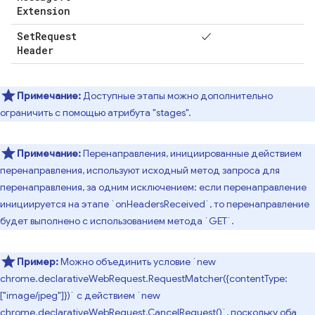
Extension
Set
Request
✓
Header
Примечание:
Доступные этапы можно дополнительно
ограничить с помощью атрибута "stages".
Примечание:
Перенаправления, инициированные действием
перенаправления, используют исходный метод запроса для
перенаправления, за одним исключением: если перенаправление
инициируется на этапе `onHeadersReceived`, то перенаправление
будет выполнено с использованием метода `GET`.
Пример:
Можно объединить условие `new
chrome.declarativeWebRequest.RequestMatcher({contentType:
["image/jpeg"]})` с действием `new
chrome.declarativeWebRequest.CancelRequest()`, поскольку оба