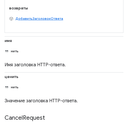
возвраты
ДобавитьЗаголовокОтвета
имя
нить
Имя заголовка HTTP-ответа.
ценить
нить
Значение заголовка HTTP-ответа.
Cancel
Request