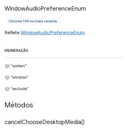
Window
Audio
Preference
Enum
Chrome 140 ou mais recente
Reflete
WindowAudioPreferenceEnum
.
ENUMERAÇÃO
"system"
"window"
"exclude"
Métodos
cancel
Choose
Desktop
Media(
)