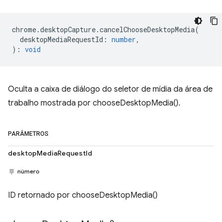
chrome
.
desktopCapture
.
cancelChooseDesktopMedia
(
desktopMediaRequestId
:
number
,
)
:
void
Oculta a caixa de diálogo do seletor de mídia da área de
trabalho mostrada por chooseDesktopMedia().
PARÂMETROS
desktopMediaRequestId
número
ID retornado por chooseDesktopMedia()