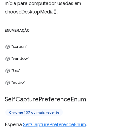
mídia para computador usadas em
chooseDesktopMedia().
ENUMERAÇÃO
"screen"
"window"
"tab"
"audio"
Self
Capture
Preference
Enum
Chrome 107 ou mais recente
Espelha
SelfCapturePreferenceEnum
.