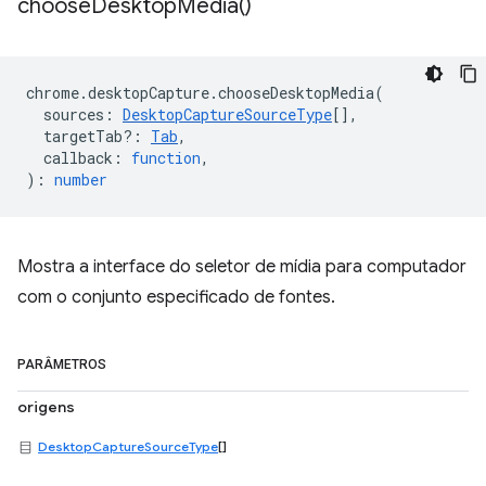
choose
Desktop
Media(
)
chrome
.
desktopCapture
.
chooseDesktopMedia
(
sources
:
DesktopCaptureSourceType
[],
targetTab?
:
Tab
,
callback
:
function
,
)
:
number
Mostra a interface do seletor de mídia para computador
com o conjunto especificado de fontes.
PARÂMETROS
origens
DesktopCaptureSourceType
[]