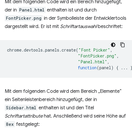
Mit dem folgenden Code wird ein Bereich hinzugefügt,
der in
Panel.html
enthalten ist und durch
FontPicker.png
in der Symbolleiste der Entwicklertools
dargestellt wird. Er ist mit
Schriftartauswahl
beschriftet:
chrome
.
devtools
.
panels
.
create
(
"Font Picker"
,
"FontPicker.png"
,
"Panel.html"
,
function
(
panel
)
{
...
Mit dem folgenden Code wird dem Bereich „Elemente“
ein Seitenleistenbereich hinzugefügt, der in
Sidebar.html
enthalten ist und den Titel
Schriftartattribute
hat. Anschließend wird seine Höhe auf
8ex
festgelegt: