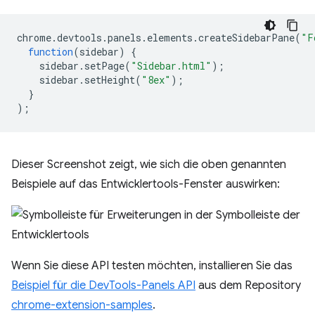
chrome
.
devtools
.
panels
.
elements
.
createSidebarPane
(
"F
function
(
sidebar
)
{
sidebar
.
setPage
(
"Sidebar.html"
);
sidebar
.
setHeight
(
"8ex"
);
}
);
Dieser Screenshot zeigt, wie sich die oben genannten
Beispiele auf das Entwicklertools-Fenster auswirken:
Wenn Sie diese API testen möchten, installieren Sie das
Beispiel für die DevTools-Panels API
aus dem Repository
chrome-extension-samples
.