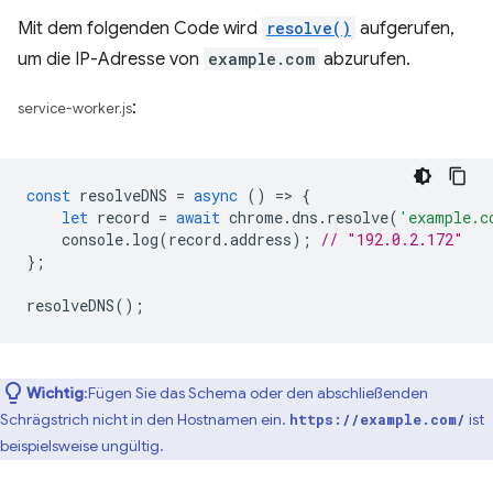
Mit dem folgenden Code wird
resolve()
aufgerufen,
um die IP-Adresse von
example.com
abzurufen.
:
service-worker.js
const
resolveDNS
=
async
()
=
>
{
let
record
=
await
chrome
.
dns
.
resolve
(
'example.c
console
.
log
(
record
.
address
);
// "192.0.2.172"
};
resolveDNS
();
Wichtig
:Fügen Sie das Schema oder den abschließenden
Schrägstrich nicht in den Hostnamen ein.
ist
https://example.com/
beispielsweise ungültig.