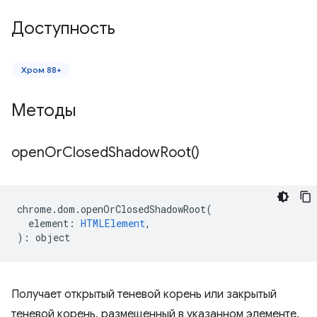
Доступность
Хром 88+
Методы
open
Or
Closed
Shadow
Root(
)
chrome
.
dom
.
openOrClosedShadowRoot
(
element
:
HTMLElement
,
)
:
object
Получает открытый теневой корень или закрытый
теневой корень, размещенный в указанном элементе.