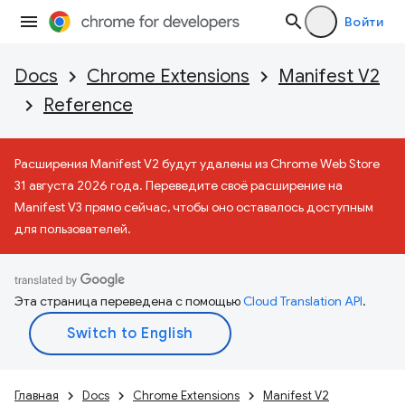
Войти
Docs
Chrome Extensions
Manifest V2
Reference
Расширения Manifest V2 будут удалены из Chrome Web Store
31 августа 2026 года. Переведите своё расширение на
Manifest V3 прямо сейчас, чтобы оно оставалось доступным
для пользователей.
Эта страница переведена с помощью
Cloud Translation API
.
Главная
Docs
Chrome Extensions
Manifest V2