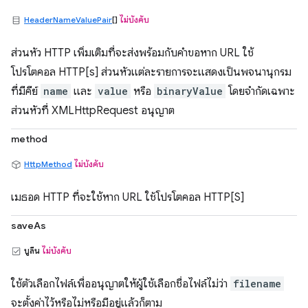
HeaderNameValuePair
[]
ไม่บังคับ
ส่วนหัว HTTP เพิ่มเติมที่จะส่งพร้อมกับคำขอหาก URL ใช้
โปรโตคอล HTTP[s] ส่วนหัวแต่ละรายการจะแสดงเป็นพจนานุกรม
ที่มีคีย์
name
และ
value
หรือ
binaryValue
โดยจำกัดเฉพาะ
ส่วนหัวที่ XMLHttpRequest อนุญาต
method
HttpMethod
ไม่บังคับ
เมธอด HTTP ที่จะใช้หาก URL ใช้โปรโตคอล HTTP[S]
saveAs
บูลีน
ไม่บังคับ
ใช้ตัวเลือกไฟล์เพื่ออนุญาตให้ผู้ใช้เลือกชื่อไฟล์ไม่ว่า
filename
จะตั้งค่าไว้หรือไม่หรือมีอยู่แล้วก็ตาม