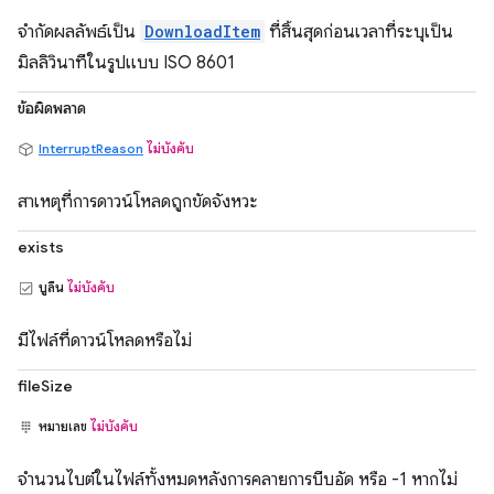
จำกัดผลลัพธ์เป็น
DownloadItem
ที่สิ้นสุดก่อนเวลาที่ระบุเป็น
มิลลิวินาทีในรูปแบบ ISO 8601
ข้อผิดพลาด
InterruptReason
ไม่บังคับ
สาเหตุที่การดาวน์โหลดถูกขัดจังหวะ
exists
บูลีน
ไม่บังคับ
มีไฟล์ที่ดาวน์โหลดหรือไม่
fileSize
หมายเลข
ไม่บังคับ
จำนวนไบต์ในไฟล์ทั้งหมดหลังการคลายการบีบอัด หรือ -1 หากไม่