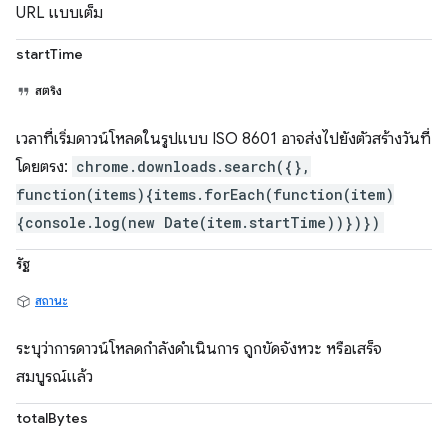
URL แบบเต็ม
startTime
สตริง
เวลาที่เริ่มดาวน์โหลดในรูปแบบ ISO 8601 อาจส่งไปยังตัวสร้างวันที่
โดยตรง:
chrome.downloads.search({},
function(items){items.forEach(function(item)
{console.log(new Date(item.startTime))})})
รัฐ
สถานะ
ระบุว่าการดาวน์โหลดกำลังดำเนินการ ถูกขัดจังหวะ หรือเสร็จ
สมบูรณ์แล้ว
totalBytes