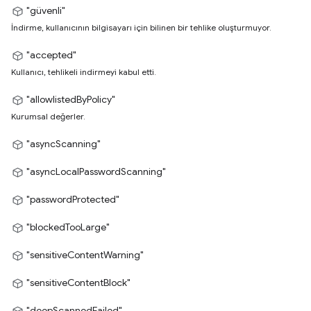
"güvenli"
İndirme, kullanıcının bilgisayarı için bilinen bir tehlike oluşturmuyor.
"accepted"
Kullanıcı, tehlikeli indirmeyi kabul etti.
"allowlistedByPolicy"
Kurumsal değerler.
"asyncScanning"
"asyncLocalPasswordScanning"
"passwordProtected"
"blockedTooLarge"
"sensitiveContentWarning"
"sensitiveContentBlock"
"deepScannedFailed"