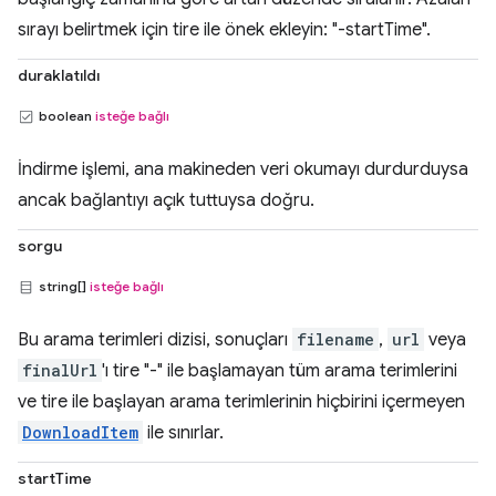
sırayı belirtmek için tire ile önek ekleyin: "-startTime".
duraklatıldı
boolean
isteğe bağlı
İndirme işlemi, ana makineden veri okumayı durdurduysa
ancak bağlantıyı açık tuttuysa doğru.
sorgu
string[]
isteğe bağlı
Bu arama terimleri dizisi, sonuçları
filename
,
url
veya
finalUrl
'ı tire "-" ile başlamayan tüm arama terimlerini
ve tire ile başlayan arama terimlerinin hiçbirini içermeyen
DownloadItem
ile sınırlar.
startTime