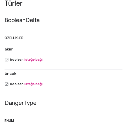
Türler
Boolean
Delta
ÖZELLIKLER
akım
boolean
isteğe bağlı
önceki
boolean
isteğe bağlı
Danger
Type
ENUM