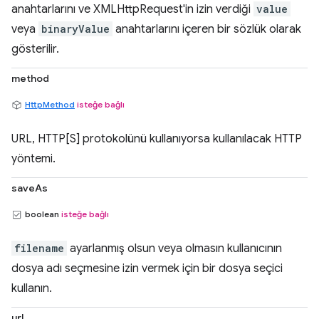
anahtarlarını ve XMLHttpRequest'in izin verdiği
value
veya
binaryValue
anahtarlarını içeren bir sözlük olarak
gösterilir.
method
HttpMethod
isteğe bağlı
URL, HTTP[S] protokolünü kullanıyorsa kullanılacak HTTP
yöntemi.
saveAs
boolean
isteğe bağlı
filename
ayarlanmış olsun veya olmasın kullanıcının
dosya adı seçmesine izin vermek için bir dosya seçici
kullanın.
url