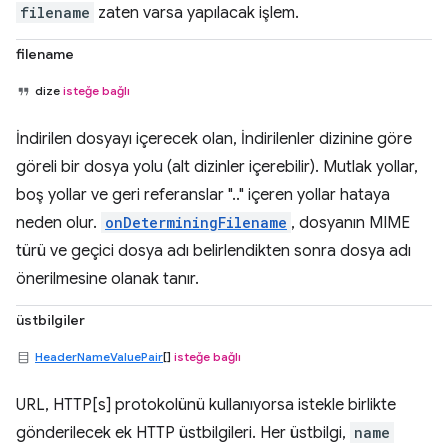
filename
zaten varsa yapılacak işlem.
filename
dize
isteğe bağlı
İndirilen dosyayı içerecek olan, İndirilenler dizinine göre
göreli bir dosya yolu (alt dizinler içerebilir). Mutlak yollar,
boş yollar ve geri referanslar ".." içeren yollar hataya
neden olur.
onDeterminingFilename
, dosyanın MIME
türü ve geçici dosya adı belirlendikten sonra dosya adı
önerilmesine olanak tanır.
üstbilgiler
HeaderNameValuePair
[]
isteğe bağlı
URL, HTTP[s] protokolünü kullanıyorsa istekle birlikte
gönderilecek ek HTTP üstbilgileri. Her üstbilgi,
name