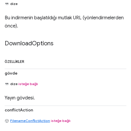
dize
Bu indirmenin başlatıldığı mutlak URL (yönlendirmelerden
önce).
Download
Options
ÖZELLIKLER
gövde
dize
isteğe bağlı
Yayın gövdesi.
conflictAction
FilenameConflictAction
isteğe bağlı