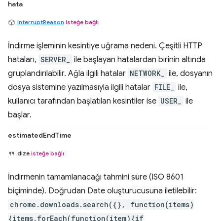
hata
InterruptReason
isteğe bağlı
İndirme işleminin kesintiye uğrama nedeni. Çeşitli HTTP
hataları,
SERVER_
ile başlayan hatalardan birinin altında
gruplandırılabilir. Ağla ilgili hatalar
NETWORK_
ile, dosyanın
dosya sistemine yazılmasıyla ilgili hatalar
FILE_
ile,
kullanıcı tarafından başlatılan kesintiler ise
USER_
ile
başlar.
estimatedEndTime
dize
isteğe bağlı
İndirmenin tamamlanacağı tahmini süre (ISO 8601
biçiminde). Doğrudan Date oluşturucusuna iletilebilir:
chrome.downloads.search({}, function(items)
{items.forEach(function(item){if