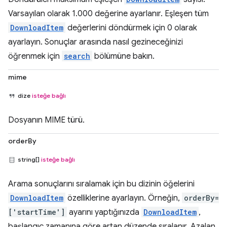
Varsayılan olarak 1.000 değerine ayarlanır. Eşleşen tüm
DownloadItem
değerlerini döndürmek için 0 olarak
ayarlayın. Sonuçlar arasında nasıl gezineceğinizi
öğrenmek için
search
bölümüne bakın.
mime
dize
isteğe bağlı
Dosyanın MIME türü.
orderBy
string[]
isteğe bağlı
Arama sonuçlarını sıralamak için bu dizinin öğelerini
DownloadItem
özelliklerine ayarlayın. Örneğin,
orderBy=
['startTime']
ayarını yaptığınızda
DownloadItem
,
başlangıç zamanına göre artan düzende sıralanır. Azalan