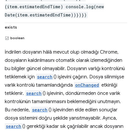
(item.estimatedEndTime) console.log(new
Date(item.estimatedEndTime))})})
exists
boolean
İndirilen dosyanın hâlâ mevcut olup olmadığı Chrome,
dosyaların kaldırılmasını otomatik olarak izlemediğinden
bu bilgiler güncel olmayabilir. Dosyanın varlığı kontrolünü
tetiklemek için
search
() işlevini çağırın. Dosya silinmişse
varlık kontrolü tamamlandığında
onChanged
etkinliği
tetiklenir.
search
() işlevinin, döndürmeden önce varlık
kontrolünün tamamlanmasını beklemediğini unutmayın.
Bu nedenle,
search
() işlevinden elde edilen sonuçlar
dosya sistemini doğru şekilde yansıtmayabilir. Ayrıca,
search
() gerektiği kadar sık çağrılabilir ancak dosyanın