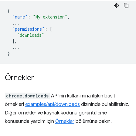
{
"name"
:
"My extension"
,
...
"permissions"
:
[
"downloads"
],
...
}
Örnekler
chrome.downloads
API'nin kullanımına ilişkin basit
örnekleri
examples/api/downloads
dizininde bulabilirsiniz.
Diğer örnekler ve kaynak kodunu görüntüleme
konusunda yardım için
Örnekler
bölümüne bakın.