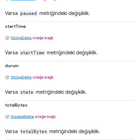
Varsa
paused
metriğindeki değişiklik.
startTime
StringDelta
isteğe bağlı
Varsa
startTime
metriğindeki değişiklik.
durum
StringDelta
isteğe bağlı
Varsa
state
metriğindeki değişiklik.
totalBytes
DoubleDelta
isteğe bağlı
Varsa
totalBytes
metriğindeki değişiklik.