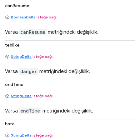
canResume
BooleanDelta
isteğe bağlı
Varsa
canResume
metriğindeki değişiklik.
tehlike
StringDelta
isteğe bağlı
Varsa
danger
metriğindeki değişiklik.
endTime
StringDelta
isteğe bağlı
Varsa
endTime
metriğindeki değişiklik.
hata
StringDelta
isteğe bağlı