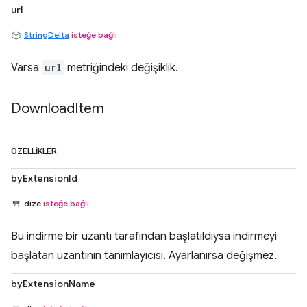
url
StringDelta
isteğe bağlı
Varsa
url
metriğindeki değişiklik.
Download
Item
ÖZELLIKLER
byExtensionId
dize
isteğe bağlı
Bu indirme bir uzantı tarafından başlatıldıysa indirmeyi
başlatan uzantının tanımlayıcısı. Ayarlanırsa değişmez.
byExtensionName