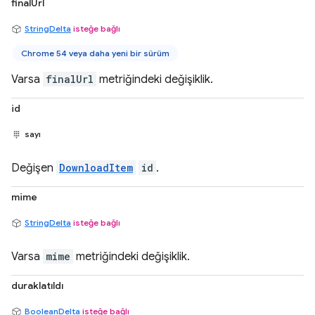
finalUrl
StringDelta
isteğe bağlı
Chrome 54 veya daha yeni bir sürüm
Varsa
finalUrl
metriğindeki değişiklik.
id
sayı
Değişen
DownloadItem
id
.
mime
StringDelta
isteğe bağlı
Varsa
mime
metriğindeki değişiklik.
duraklatıldı
BooleanDelta
isteğe bağlı