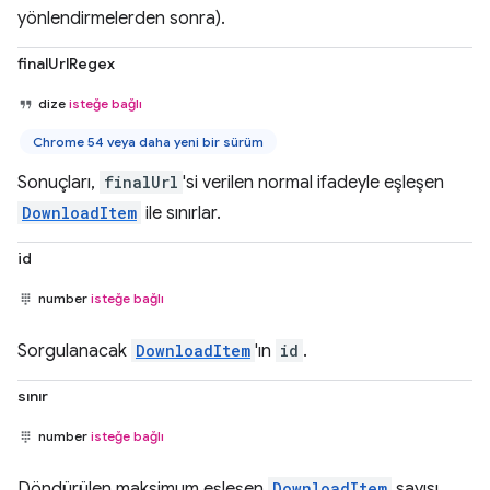
yönlendirmelerden sonra).
finalUrlRegex
dize
isteğe bağlı
Chrome 54 veya daha yeni bir sürüm
Sonuçları,
finalUrl
'si verilen normal ifadeyle eşleşen
DownloadItem
ile sınırlar.
id
number
isteğe bağlı
Sorgulanacak
DownloadItem
'ın
id
.
sınır
number
isteğe bağlı
Döndürülen maksimum eşleşen
DownloadItem
sayısı.