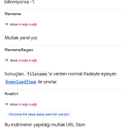
bilinmiyorsa -1.
filename
dize
isteğe bağlı
Mutlak yerel yol.
filenameRegex
dize
isteğe bağlı
Sonuçları,
filename
'si verilen normal ifadeyle eşleşen
DownloadItem
ile sınırlar.
finalUrl
dize
isteğe bağlı
Chrome 54 veya daha yeni bir sürüm
Bu indirmenin yapıldığı mutlak URL (tüm