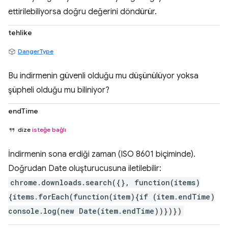
ettirilebiliyorsa doğru değerini döndürür.
tehlike
DangerType
Bu indirmenin güvenli olduğu mu düşünülüyor yoksa
şüpheli olduğu mu biliniyor?
endTime
dize
isteğe bağlı
İndirmenin sona erdiği zaman (ISO 8601 biçiminde).
Doğrudan Date oluşturucusuna iletilebilir:
chrome.downloads.search({}, function(items)
{items.forEach(function(item){if (item.endTime)
console.log(new Date(item.endTime))})})