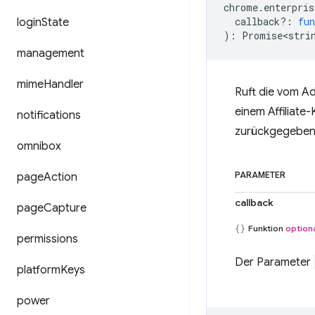
chrome
.
enterpris
callback?
:
fun
login
State
)
:
Promise<stri
management
mime
Handler
Ruft die vom Ad
einem Affiliate
notifications
zurückgegeben
omnibox
page
Action
PARAMETER
callback
page
Capture
Funktion
option
permissions
Der Parameter
platform
Keys
power