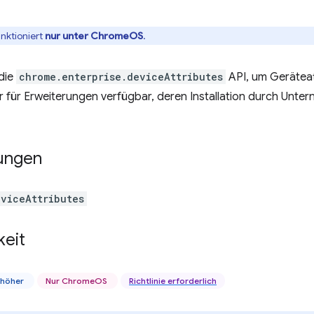
unktioniert
nur unter ChromeOS
.
die
chrome.enterprise.deviceAttributes
API, um Geräteatt
ur für Erweiterungen verfügbar, deren Installation durch Unte
ungen
eviceAttributes
keit
 höher
Nur ChromeOS
Richtlinie erforderlich