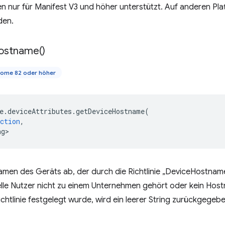
n nur für Manifest V3 und höher unterstützt. Auf anderen Pl
den.
ostname(
)
ome 82 oder höher
e
.
deviceAttributes
.
getDeviceHostname
(
ction
,
ng>
amen des Geräts ab, der durch die Richtlinie „DeviceHostnam
lle Nutzer nicht zu einem Unternehmen gehört oder kein Hos
htlinie festgelegt wurde, wird ein leerer String zurückgegebe