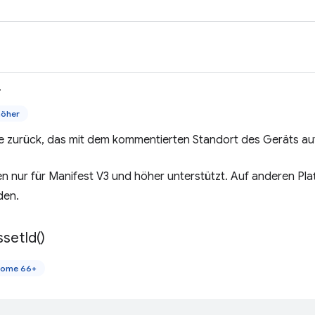
>
höher
e zurück, das mit dem kommentierten Standort des Geräts auf
n nur für Manifest V3 und höher unterstützt. Auf anderen Pl
den.
sset
Id(
)
rome 66+