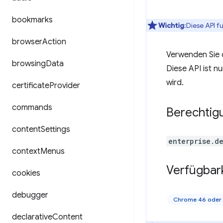
bookmarks
Wichtig
:Diese API f
browser
Action
Verwenden Sie 
browsing
Data
Diese API ist n
wird.
certificate
Provider
commands
Berechtig
content
Settings
enterprise.d
context
Menus
Verfügbar
cookies
debugger
Chrome 46 oder
declarative
Content