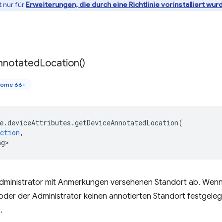
t nur für
Erweiterungen, die durch eine Richtlinie vorinstalliert wur
nnotated
Location(
)
rome 66+
e
.
deviceAttributes
.
getDeviceAnnotatedLocation
(
ction
,
ng>
dministrator mit Anmerkungen versehenen Standort ab. Wenn d
oder der Administrator keinen annotierten Standort festgelegt 
.