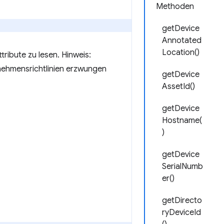
Methoden
getDevice
Annotated
Location()
ribute zu lesen. Hinweis:
rnehmensrichtlinien erzwungen
getDevice
AssetId()
getDevice
Hostname(
)
getDevice
SerialNumb
er()
getDirecto
ryDeviceId