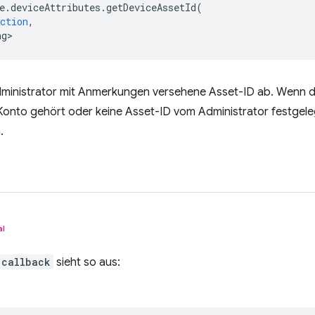
e
.
deviceAttributes
.
getDeviceAssetId
(
ction
,
ng>
ministrator mit Anmerkungen versehene Asset-ID ab. Wenn de
-Konto gehört oder keine Asset-ID vom Administrator festgeleg
.
al
callback
sieht so aus: