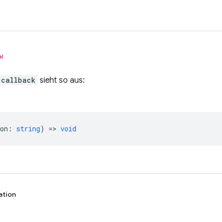
al
callback
sieht so aus:
on
:
string
) =>
void
ation