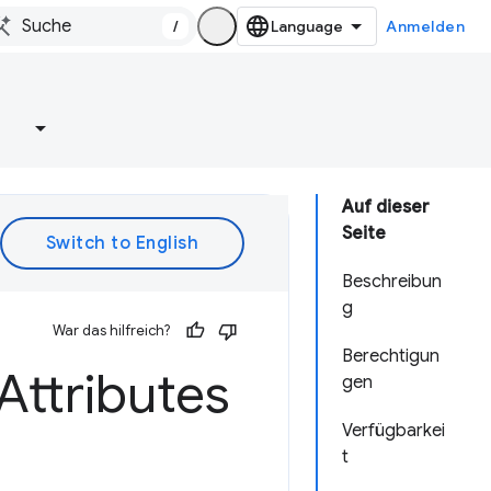
/
Anmelden
e
Auf dieser
Seite
Beschreibun
g
War das hilfreich?
Berechtigun
Attributes
gen
Verfügbarkei
t