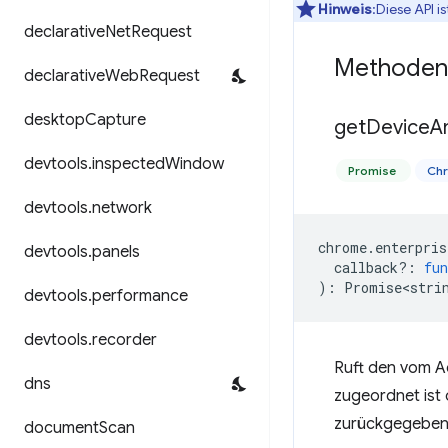
Hinweis
:Diese API is
declarative
Net
Request
Methoden
declarative
Web
Request
desktop
Capture
get
Device
A
devtools
.
inspected
Window
Promise
Ch
devtools
.
network
chrome
.
enterpris
devtools
.
panels
callback?
:
fun
)
:
Promise<stri
devtools
.
performance
devtools
.
recorder
Ruft den vom A
dns
zugeordnet ist 
zurückgegeben
document
Scan