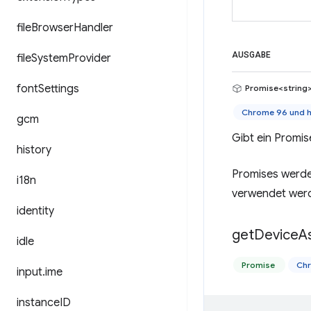
file
Browser
Handler
AUSGABE
file
System
Provider
font
Settings
Promise<string
Chrome 96 und 
gcm
Gibt ein Promis
history
Promises werde
i18n
verwendet wer
identity
get
Device
A
idle
Promise
Ch
input
.
ime
instance
ID