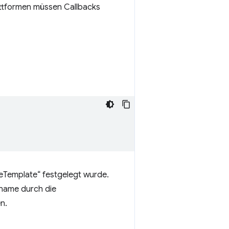
attformen müssen Callbacks
eTemplate“ festgelegt wurde.
tname durch die
n.