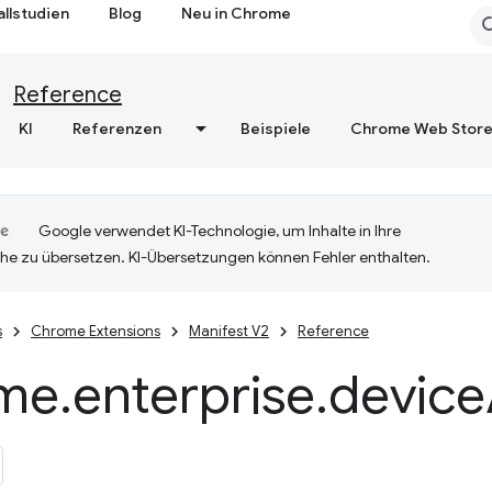
allstudien
Blog
Neu in Chrome
Reference
KI
Referenzen
Beispiele
Chrome Web Stor
Google verwendet KI-Technologie, um Inhalte in Ihre
he zu übersetzen. KI-Übersetzungen können Fehler enthalten.
s
Chrome Extensions
Manifest V2
Reference
me
.
enterprise
.
device