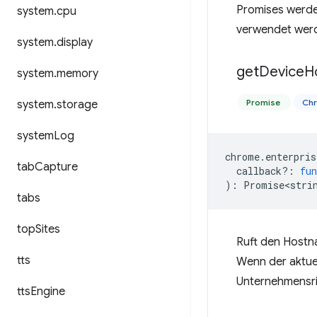
Promises werde
system
.
cpu
verwendet wer
system
.
display
get
Device
H
system
.
memory
Promise
Chr
system
.
storage
system
Log
chrome
.
enterpris
tab
Capture
callback?
:
fun
)
:
Promise<stri
tabs
top
Sites
Ruft den Hostn
tts
Wenn der aktue
Unternehmensric
tts
Engine