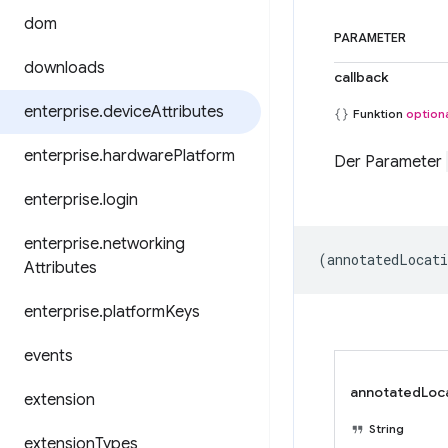
dom
PARAMETER
downloads
callback
enterprise
.
device
Attributes
Funktion
option
enterprise
.
hardware
Platform
Der Parameter
enterprise
.
login
enterprise
.
networking
(
annotatedLocati
Attributes
enterprise
.
platform
Keys
events
annotatedLoc
extension
String
extension
Types