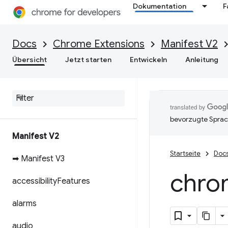
Dokumentation
F
Docs
Chrome Extensions
Manifest V2
Übersicht
Jetzt starten
Entwickeln
Anleitung
bevorzugte Sprac
Manifest V2
Startseite
Doc
➡ Manifest V3
chro
accessibility
Features
alarms
audio