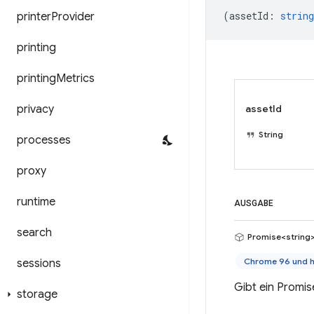
(
assetId
:
string
printer
Provider
printing
printing
Metrics
privacy
assetId
String
processes
proxy
runtime
AUSGABE
search
Promise<string
Chrome 96 und 
sessions
Gibt ein Promis
storage