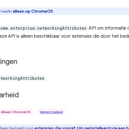
I werkt
alleen op ChromeOS
.
rome.enterprise.networkingAttributes
API om informatie 
eze API is alleen beschikbaar voor extensies die door het bedri
ingen
etworkingAttributes
arheid
Alleen ChromeOS
Vereist beleid
alleen bedoeld voor
extensies die vooraf zijn geïnstalleerd via een b