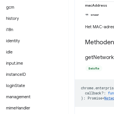
macAddress
gcm
snaar
history
Het MAC-adres 
i18n
identity
Methoden
idle
get
Network
input
.
ime
Belofte
instance
ID
login
State
chrome
.
enterpris
callback?
:
fun
management
)
:
Promise<
Netw
mime
Handler