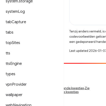
system
.
storage
system
Log
tab
Capture
Tenzij anders vermeld, i
tabs
codevoorbeelden gelicen
een gedeponeerd handels
top
Sites
Last updated 2026-01-0
tts
tts
Engine
Bijdragen
types
Meld een bug
vpn
Provider
Zie openstaande kwesties,Zie openstaande kwesties,Zie
openstaande kwesties,Zie openstaande kwesties
wallpaper
web
Navigation