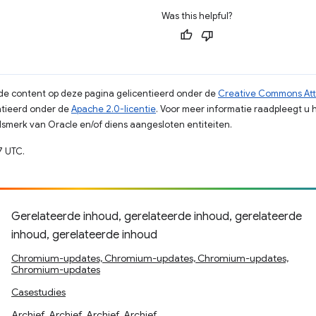
Was this helpful?
s de content op deze pagina gelicentieerd onder de
Creative Commons Attr
tieerd onder de
Apache 2.0-licentie
. Voor meer informatie raadpleegt u 
merk van Oracle en/of diens aangesloten entiteiten.
7 UTC.
Gerelateerde inhoud, gerelateerde inhoud, gerelateerde
inhoud, gerelateerde inhoud
Chromium-updates, Chromium-updates, Chromium-updates,
Chromium-updates
Casestudies
Archief, Archief, Archief, Archief