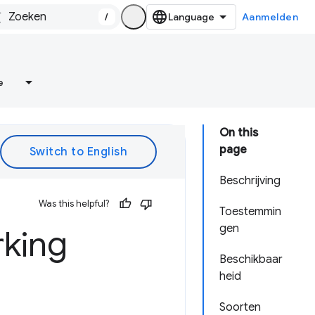
/
Aanmelden
e
On this
page
Beschrijving
Was this helpful?
Toestemmin
gen
king
Beschikbaar
heid
Soorten