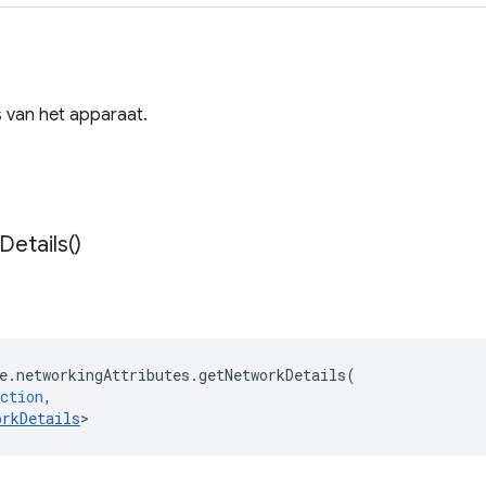
van het apparaat.
Details(
)
e
.
networkingAttributes
.
getNetworkDetails
(
ction
,
orkDetails
>