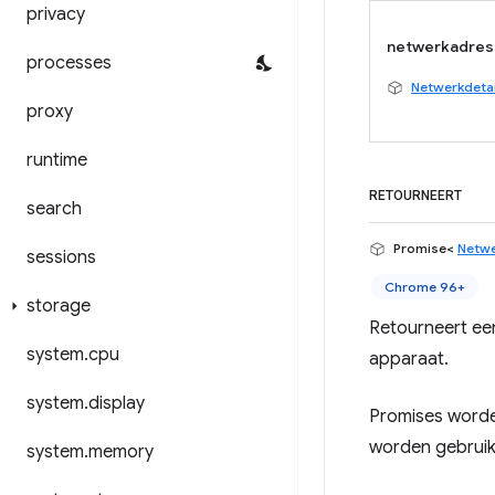
privacy
netwerkadres
processes
Netwerkdetai
proxy
runtime
RETOURNEERT
search
Promise<
Netwe
sessions
Chrome 96+
storage
Retourneert ee
system
.
cpu
apparaat.
system
.
display
Promises worde
worden gebruik
system
.
memory