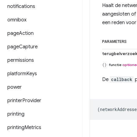
Haalt de netwer
notifications
aangesloten of
omnibox
een reden voor 
page
Action
PARAMETERS
page
Capture
terugbelverzoe
permissions
functie
optione
platform
Keys
De
callback
p
power
printer
Provider
(
networkAddresse
printing
printing
Metrics