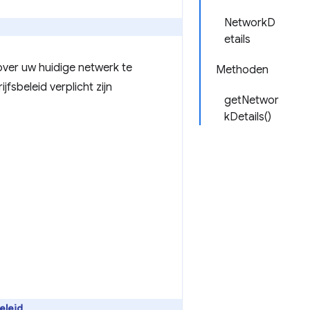
NetworkD
etails
over uw huidige netwerk te
Methoden
jfsbeleid verplicht zijn
getNetwor
kDetails()
eleid
.