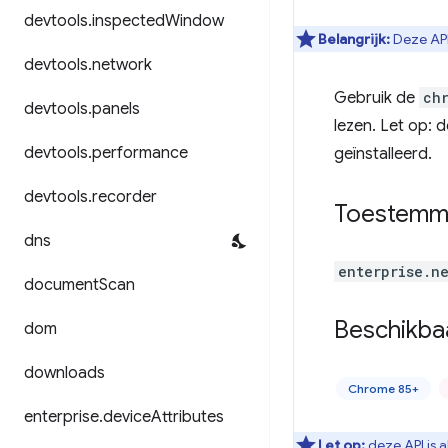
devtools
.
inspected
Window
Belangrijk:
Deze AP
devtools
.
network
Gebruik de
ch
devtools
.
panels
lezen. Let op: d
devtools
.
performance
geïnstalleerd.
devtools
.
recorder
Toestemm
dns
enterprise.n
document
Scan
Beschikba
dom
downloads
Chrome 85+
enterprise
.
device
Attributes
Let op:
deze API is 