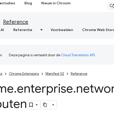
estudies
Blog
Nieuw in Chroom
Reference
 AI
Referentie
Voorbeelden
Chrome Web Stor
Deze pagina is vertaald door de
Cloud Translation API
.
cs
Chrome Extensions
Manifest V2
Reference
me
.
enterprise
.
networ
buten