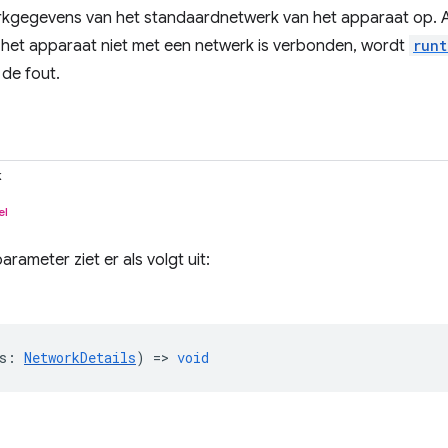
kgegevens van het standaardnetwerk van het apparaat op. Als
 het apparaat niet met een netwerk is verbonden, wordt
runt
de fout.
k
el
arameter ziet er als volgt uit:
s
:
NetworkDetails
) =>
void