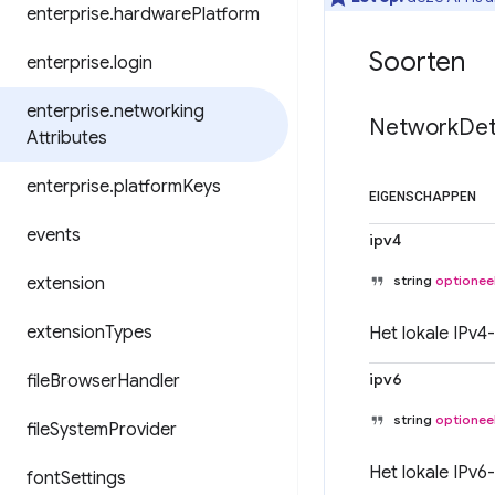
enterprise
.
hardware
Platform
Soorten
enterprise
.
login
enterprise
.
networking
Network
Det
Attributes
enterprise
.
platform
Keys
EIGENSCHAPPEN
events
ipv4
string
optionee
extension
extension
Types
Het lokale IPv4
ipv6
file
Browser
Handler
string
optionee
file
System
Provider
Het lokale IPv6
font
Settings