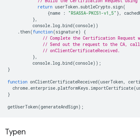
// Build the Certification Request using 
return
userToken
.
subtleCrypto
.
sign
(
{
name
:
"RSASSA-PKCS1-v1_5"
},
cached
},
console
.
log
.
bind
(
console
))
.
then
(
function
(
signature
)
{
// Complete the Certification Request 
// Send out the request to the CA, call
// onClientCertificateReceived.
},
console
.
log
.
bind
(
console
));
}
function
onClientCertificateReceived
(
userToken
,
cert
chrome
.
enterprise
.
platformKeys
.
importCertificate
(
u
}
getUserToken
(
generateAndSign
);
Typen