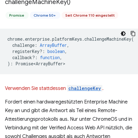
challenge
Machine
Key(
)
Promise
Chrome 50+
Seit Chrome 110 eingestellt
chrome
.
enterprise
.
platformKeys
.
challengeMachineKey
(
challenge
:
ArrayBuffer
,
registerKey?
:
boolean
,
callback?
:
function
,
)
:
Promise<ArrayBuffer>
Verwenden Sie stattdessen
challengeKey
.
Fordert einen hardwaregestützten Enterprise Machine
Key an und gibt die Antwort als Teil eines Remote-
Attestierungsprotokolls aus. Nur unter ChromeOS und in
Verbindung mit der Verified Access Web API nützlich, die
sowohl Challenges ausgibt als auch Antworten