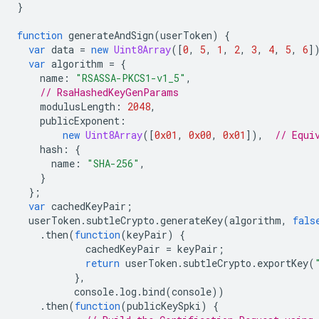
}
function
generateAndSign
(
userToken
)
{
var
data
=
new
Uint8Array
([
0
,
5
,
1
,
2
,
3
,
4
,
5
,
6
]
var
algorithm
=
{
name
:
"RSASSA-PKCS1-v1_5"
,
// RsaHashedKeyGenParams
modulusLength
:
2048
,
publicExponent
:
new
Uint8Array
([
0x01
,
0x00
,
0x01
]),
// Equi
hash
:
{
name
:
"SHA-256"
,
}
};
var
cachedKeyPair
;
userToken
.
subtleCrypto
.
generateKey
(
algorithm
,
fals
.
then
(
function
(
keyPair
)
{
cachedKeyPair
=
keyPair
;
return
userToken
.
subtleCrypto
.
exportKey
(
},
console
.
log
.
bind
(
console
))
.
then
(
function
(
publicKeySpki
)
{