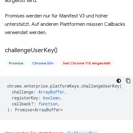
aufgelöst wird.
Promises werden nur für Manifest V3 und höher
unterstützt. Auf anderen Plattformen müssen Callbacks
verwendet werden.
challenge
User
Key(
)
Promise
Chrome 50+
Seit Chrome 110 eingestellt
chrome
.
enterprise
.
platformKeys
.
challengeUserKey
(
challenge
:
ArrayBuffer
,
registerKey
:
boolean
,
callback?
:
function
,
)
:
Promise<ArrayBuffer>