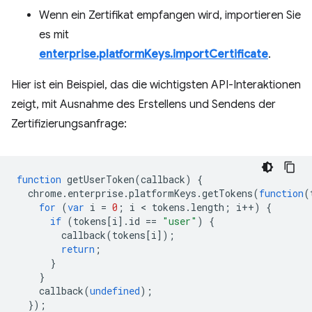
Wenn ein Zertifikat empfangen wird, importieren Sie
es mit
enterprise.platformKeys.importCertificate
.
Hier ist ein Beispiel, das die wichtigsten API-Interaktionen
zeigt, mit Ausnahme des Erstellens und Sendens der
Zertifizierungsanfrage:
function
getUserToken
(
callback
)
{
chrome
.
enterprise
.
platformKeys
.
getTokens
(
function
(
for
(
var
i
=
0
;
i
 < 
tokens
.
length
;
i
++
)
{
if
(
tokens
[
i
].
id
==
"user"
)
{
callback
(
tokens
[
i
]);
return
;
}
}
callback
(
undefined
);
});