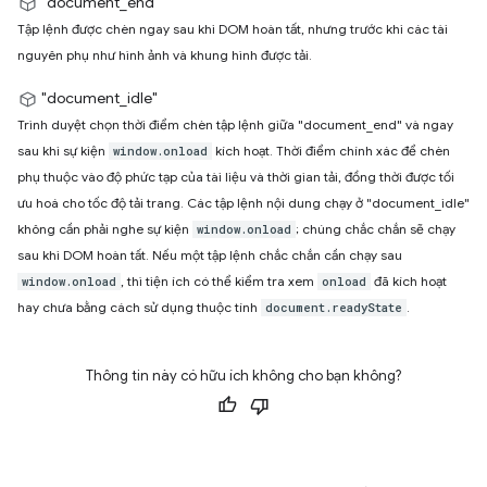
"document_end"
Tập lệnh được chèn ngay sau khi DOM hoàn tất, nhưng trước khi các tài
nguyên phụ như hình ảnh và khung hình được tải.
"document_idle"
Trình duyệt chọn thời điểm chèn tập lệnh giữa "document_end" và ngay
sau khi sự kiện
kích hoạt. Thời điểm chính xác để chèn
window.onload
phụ thuộc vào độ phức tạp của tài liệu và thời gian tải, đồng thời được tối
ưu hoá cho tốc độ tải trang. Các tập lệnh nội dung chạy ở "document_idle"
không cần phải nghe sự kiện
; chúng chắc chắn sẽ chạy
window.onload
sau khi DOM hoàn tất. Nếu một tập lệnh chắc chắn cần chạy sau
, thì tiện ích có thể kiểm tra xem
đã kích hoạt
window.onload
onload
hay chưa bằng cách sử dụng thuộc tính
.
document.readyState
Thông tin này có hữu ích không cho bạn không?