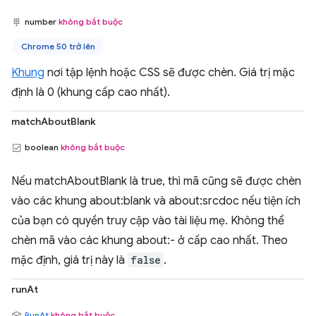
number
không bắt buộc
Chrome 50 trở lên
Khung
nơi tập lệnh hoặc CSS sẽ được chèn. Giá trị mặc
định là 0 (khung cấp cao nhất).
matchAboutBlank
boolean
không bắt buộc
Nếu matchAboutBlank là true, thì mã cũng sẽ được chèn
vào các khung about:blank và about:srcdoc nếu tiện ích
của bạn có quyền truy cập vào tài liệu mẹ. Không thể
chèn mã vào các khung about:- ở cấp cao nhất. Theo
mặc định, giá trị này là
false
.
runAt
RunAt
không bắt buộc