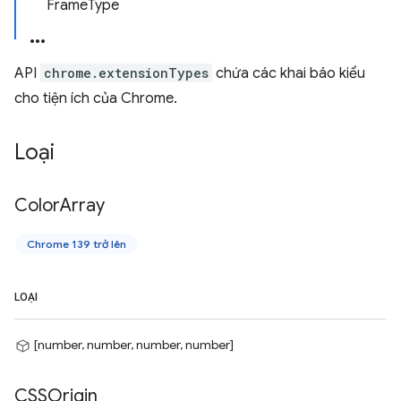
FrameType
API
chrome.extensionTypes
chứa các khai báo kiểu
cho tiện ích của Chrome.
Loại
Color
Array
Chrome 139 trở lên
LOẠI
[number, number, number, number]
CSSOrigin