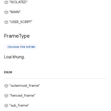
"ISOLATED"
"MAIN"
"USER_SCRIPT"
Frame
Type
Chrome 106 trở lên
Loại khung.
ENUM
"outermost_frame"
"fenced_frame"
"sub_frame"