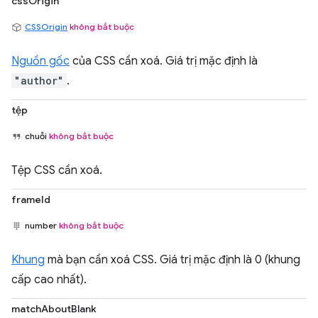
cssOrigin
CSSOrigin
không bắt buộc
Nguồn gốc
của CSS cần xoá. Giá trị mặc định là
"author"
.
tệp
chuỗi
không bắt buộc
Tệp CSS cần xoá.
frameId
number
không bắt buộc
Khung
mà bạn cần xoá CSS. Giá trị mặc định là 0 (khung
cấp cao nhất).
matchAboutBlank