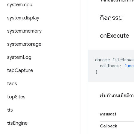
รหัสของแท็บที่ทำใ
system
.
cpu
กิจกรรม
system
.
display
system
.
memory
on
Execute
system
.
storage
system
Log
chrome
.
fileBrows
callback
:
func
tab
Capture
)
tabs
เริ่มทำงานเมื่อม
top
Sites
tts
พารามิเตอร์
tts
Engine
Callback