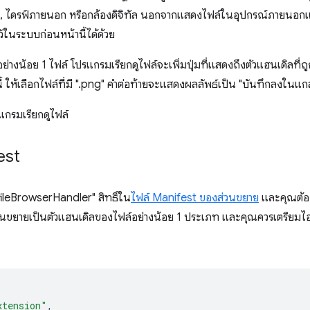
SB, ไดรฟ์ภายนอก หรือกล้องดิจิทัล นอกจากแสดงไฟล์ในอุปกรณ์ภายนอกแ
กไว้ในระบบก่อนหน้านี้ได้ด้วย
ล์อย่างน้อย 1 ไฟล์ โปรแกรมเรียกดูไฟล์จะเพิ่มปุ่มที่แสดงถึงตัวแฮนเดิลที่ถ
 ให้เลือกไฟล์ที่มี ".png" คำต่อท้ายจะแสดงผลลัพธ์เป็น "บันทึกลงในแกลเล
est
ileBrowserHandler" สิทธิ์ใน
ไฟล์ Manifest ของส่วนขยาย
และคุณต้อง
่วนขยายเป็นตัวแฮนเดิลของไฟล์อย่างน้อย 1 ประเภท และคุณควรเตรียม
xtension"
,