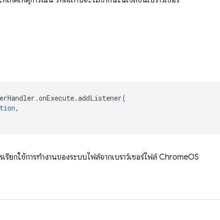
ห้เกิดเหตุการณ์นี้ รหัสแท็บจะไม่ซ้ำกันในเซสชันเบราว์เซอร์
erHandler
.
onExecute
.
addListener
(
tion
,
ีการเรียกใช้การทำงานของระบบไฟล์จากเบราว์เซอร์ไฟล์ ChromeOS