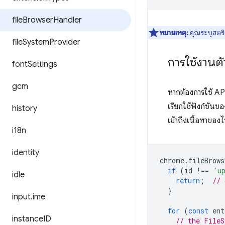
file
Browser
Handler
หมายเหตุ:
คุณระบุสตริง
file
System
Provider
การใช้งานตั
font
Settings
gcm
หากต้องการใช้ API 
เรียกใช้ฟังก์ชันขอ
history
เข้าถึงเนื้อหาของไฟ
i18n
identity
chrome
.
fileBrows
if
(
id
!==
'u
idle
return
;
// 
}
input
.
ime
for
(
const
ent
instance
ID
// the FileS