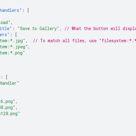
handlers"
:
[
load"
,
itle"
:
"Save to Gallery"
,
// What the button will displ
ers"
:
[
stem:*.jpg"
,
// To match all files, use "filesystem:*.
stem:*.jpeg"
,
stem:*.png"
:
[
Handler"
16.png"
,
48.png"
,
n128.png"