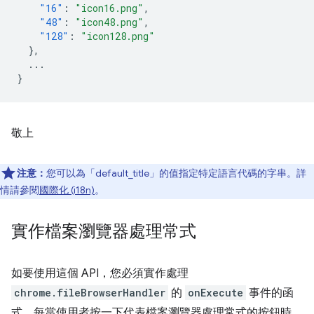
"16"
:
"icon16.png"
,
"48"
:
"icon48.png"
,
"128"
:
"icon128.png"
},
...
}
敬上
注意：
您可以為「default_title」的值指定特定語言代碼的字串。詳
情請參閱
國際化 (i18n)
。
實作檔案瀏覽器處理常式
如要使用這個 API，您必須實作處理
chrome.fileBrowserHandler
的
onExecute
事件的函
式。每當使用者按一下代表檔案瀏覽器處理常式的按鈕時，