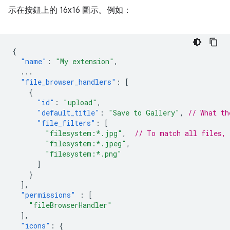
示在按鈕上的 16x16 圖示。例如：
{
"name"
:
"My extension"
,
...
"file_browser_handlers"
:
[
{
"id"
:
"upload"
,
"default_title"
:
"Save to Gallery"
,
// What th
"file_filters"
:
[
"filesystem:*.jpg"
,
// To match all files,
"filesystem:*.jpeg"
,
"filesystem:*.png"
]
}
],
"permissions"
:
[
"fileBrowserHandler"
],
"icons"
:
{