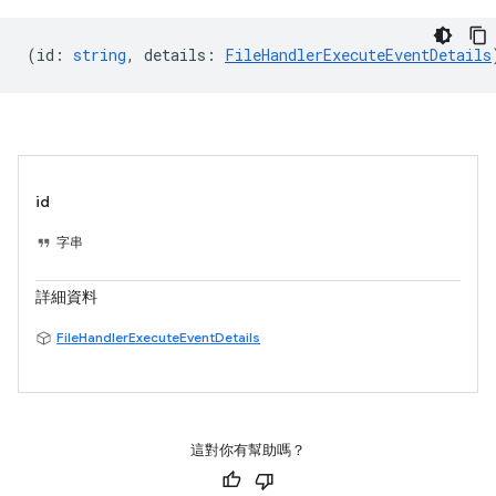
(
id
:
string
,
details
:
FileHandlerExecuteEventDetails
id
字串
詳細資料
FileHandlerExecuteEventDetails
這對你有幫助嗎？