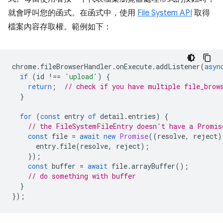
就會呼叫您的函式。在函式中，使用
File System API
取得
檔案內容存取權。範例如下：
chrome
.
fileBrowserHandler
.
onExecute
.
addListener
(
asyn
if
(
id
!==
'upload'
)
{
return
;
// check if you have multiple file_brow
}
for
(
const
entry
of
detail
.
entries
)
{
// the FileSystemFileEntry doesn't have a Promis
const
file
=
await
new
Promise
((
resolve
,
reject
)
entry
.
file
(
resolve
,
reject
);
});
const
buffer
=
await
file
.
arrayBuffer
();
// do something with buffer
}
});