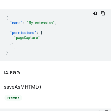
{
"name"
:
"My extension"
,
...
"permissions"
:
[
"pageCapture"
],
...
}
เมธอด
save
As
MHTML(
)
Promise