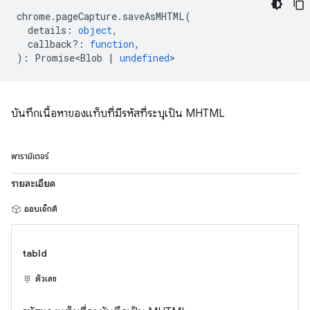
chrome
.
pageCapture
.
saveAsMHTML
(
details
:
object
,
callback?
:
function
,
)
:
Promise<Blob
|
undefined
>
บันทึกเนื้อหาของแท็บที่มีรหัสที่ระบุเป็น MHTML
พารามิเตอร์
รายละเอียด
ออบเจ็กต์
tabId
ตัวเลข