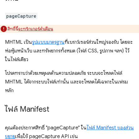
pageCapture
สิทธิ์นี้
จะทริกเกอร์คำเตือน
MHTML เป็น
รูปแบบมาตรฐาน
ที่เบราว์เซอร์ส่วนใหญ่รองรับ โดยจะ
ห่อหุ้มหน้าเว็บ และทรัพยากรทั้งหมด (ไฟล์ CSS, รูปภาพ ฯลฯ) ไว้
ในไฟล์เดียว
โปรดทราบว่าด้วยเหตุผลด้านความปลอดภัย ระบบจะโหลดไฟล์
MHTML ได้จากระบบไฟล์เท่านั้น และจะโหลดได้เฉพาะในเฟรม
หลัก
ไฟล์ Manifest
คุณต้องประกาศสิทธิ์ "pageCapture" ใน
ไฟล์ Manifest ของส่วน
ขยาย
เพื่อใช้ pageCapture API เช่น