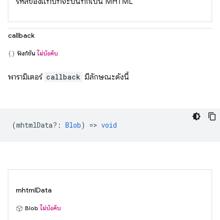
รหัสของแท็บที่จะบันทึกเป็น MHTML
callback
ฟังก์ชัน
ไม่บังคับ
พารามิเตอร์
callback
มีลักษณะดังนี้
(
mhtmlData?
:
Blob
) =>
void
mhtmlData
Blob
ไม่บังคับ