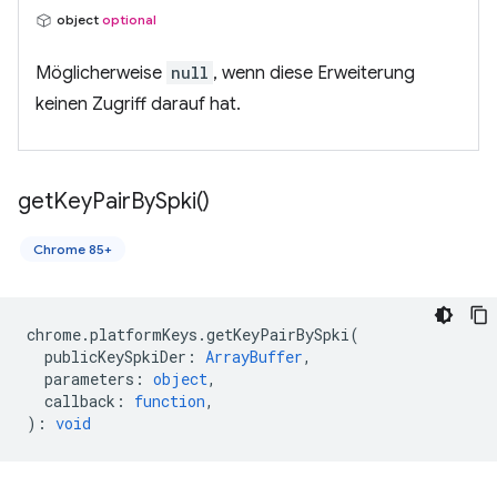
object
optional
Möglicherweise
null
, wenn diese Erweiterung
keinen Zugriff darauf hat.
get
Key
Pair
By
Spki(
)
Chrome 85+
chrome
.
platformKeys
.
getKeyPairBySpki
(
publicKeySpkiDer
:
ArrayBuffer
,
parameters
:
object
,
callback
:
function
,
)
:
void