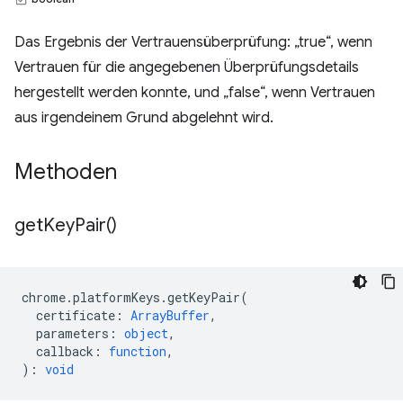
Das Ergebnis der Vertrauensüberprüfung: „true“, wenn
Vertrauen für die angegebenen Überprüfungsdetails
hergestellt werden konnte, und „false“, wenn Vertrauen
aus irgendeinem Grund abgelehnt wird.
Methoden
get
Key
Pair(
)
chrome
.
platformKeys
.
getKeyPair
(
certificate
:
ArrayBuffer
,
parameters
:
object
,
callback
:
function
,
)
:
void