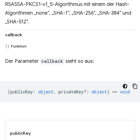
RSASSA-PKCS1-v1_5-Algorithmus mit einem der Hash-
Algorithmen „none“, „SHA-1“, „SHA-256“, „SHA-384“ und
„SHA-512“.
callback
Funktion
Der Parameter
callback
sieht so aus:
(
publicKey
:
object
,
privateKey?
:
object
) =>
void
publicKey