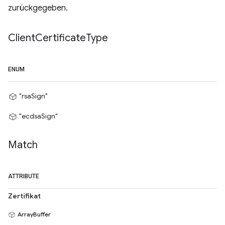
zurückgegeben.
Client
Certificate
Type
ENUM
"rsaSign"
"ecdsaSign"
Match
ATTRIBUTE
Zertifikat
ArrayBuffer