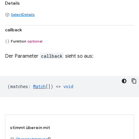
Details
SelectDetails
callback
Funktion
optional
Der Parameter
callback
sieht so aus:
(
matches
:
Match
[]) =>
void
stimmt überein mit
Übereinstimmung
[]