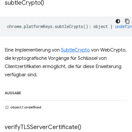
subtle
Crypto(
)
chrome
.
platformKeys
.
subtleCrypto
()
:
object
|
undefin
Eine Implementierung von
SubtleCrypto
von WebCrypto,
die kryptografische Vorgänge für Schlüssel von
Clientzertifikaten ermöglicht, die für diese Erweiterung
verfügbar sind.
AUSGABE
object | undefined
verify
TLSServer
Certificate(
)