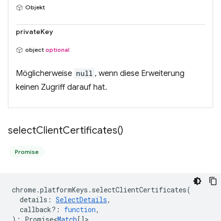
Objekt
privateKey
object
optional
Möglicherweise
null
, wenn diese Erweiterung
keinen Zugriff darauf hat.
select
Client
Certificates(
)
Promise
chrome
.
platformKeys
.
selectClientCertificates
(
details
:
SelectDetails
,
callback?
:
function
,
)
:
Promise<
Match
[]
>