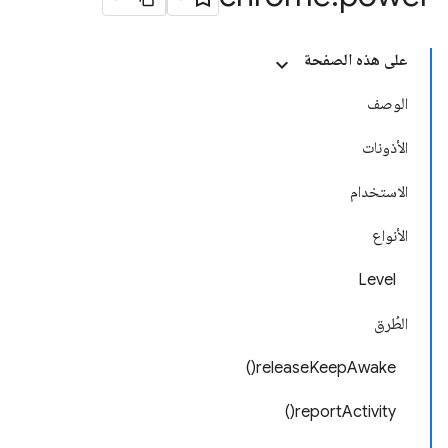
على هذه الصفحة
الوصف
الأذونات
الاستخدام
الأنواع
Level
الطُرق
releaseKeepAwake()
reportActivity()