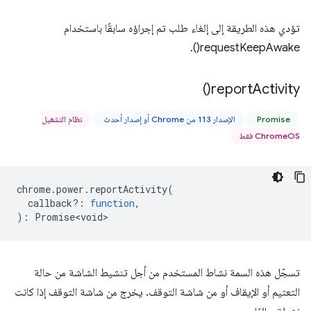
تؤدي هذه الطريقة إلى إلغاء طلب تم إجراؤه سابقًا باستخدام
requestKeepAwake().
)
report
Activity(
Promise
الإصدار 113 من Chrome أو إصدار أحدث
نظام التشغيل
ChromeOS فقط
chrome
.
power
.
reportActivity
(
callback?
:
function
,
)
:
Promise<void>
تسجّل هذه السمة نشاط المستخدم من أجل تنشيط الشاشة من حالة
التعتيم أو الإيقاف أو من شاشة التوقف. يخرج من شاشة التوقف إذا كانت