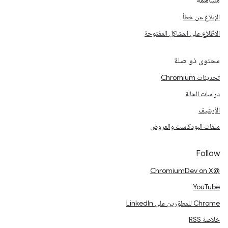
مساهمة
الإبلاغ عن خطأ
الاطّلاع على المشاكل المفتوحة
محتوى ذو صلة
تحديثات Chromium
دراسات الحالة
الأرشيف
ملفات البودكاست والعروض
Follow
@ChromiumDev on X
YouTube
Chrome للمطوّرين على LinkedIn
خلاصة RSS