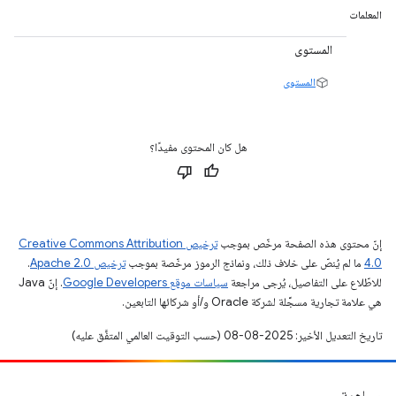
المعلمات
المستوى
المستوى
هل كان المحتوى مفيدًا؟
إنّ محتوى هذه الصفحة مرخّص بموجب
ترخيص Creative Commons Attribution
4.0‏
ما لم يُنصّ على خلاف ذلك، ونماذج الرموز مرخّصة بموجب
ترخيص Apache 2.0‏
.
للاطّلاع على التفاصيل، يُرجى مراجعة
سياسات موقع Google Developers‏
. إنّ Java
هي علامة تجارية مسجَّلة لشركة Oracle و/أو شركائها التابعين.
تاريخ التعديل الأخير: 2025-08-08 (حسب التوقيت العالمي المتفَّق عليه)