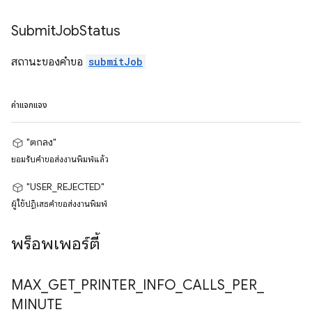
Submit
Job
Status
สถานะของคำขอ
submitJob
ค่าแจกแจง
"ตกลง"
ยอมรับคำขอส่งงานพิมพ์แล้ว
"USER_REJECTED"
ผู้ใช้ปฏิเสธคำขอส่งงานพิมพ์
พร็อพเพอร์ตี้
MAX
_
GET
_
PRINTER
_
INFO
_
CALLS
_
PER
_
MINUTE