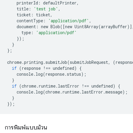
printerId
:
defaultPrinter
,
title
:
'test job'
,
ticket
:
ticket
,
contentType
:
'application/pdf'
,
document
:
new
Blob
([
new
Uint8Array
(
arrayBuffer
)]
type
:
'application/pdf'
});
}
};
chrome
.
printing
.
submitJob
(
submitJobRequest
,
(
respons
if
(
response
!==
undefined
)
{
console
.
log
(
response
.
status
);
}
if
(
chrome
.
runtime
.
lastError
!==
undefined
)
{
console
.
log
(
chrome
.
runtime
.
lastError
.
message
);
}
});
การพิมพ์แบบม้วน