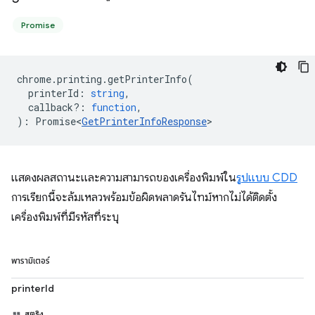
Promise
chrome
.
printing
.
getPrinterInfo
(
printerId
:
string
,
callback?
:
function
,
)
:
Promise<
GetPrinterInfoResponse
>
แสดงผลสถานะและความสามารถของเครื่องพิมพ์ใน
รูปแบบ CDD
การเรียกนี้จะล้มเหลวพร้อมข้อผิดพลาดรันไทม์หากไม่ได้ติดตั้ง
เครื่องพิมพ์ที่มีรหัสที่ระบุ
พารามิเตอร์
printerId
สตริง