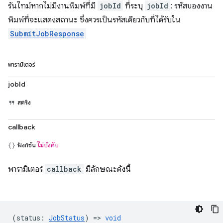
รันไทม์หากไม่มีงานพิมพ์ที่มี
jobId
ที่ระบุ
jobId
: รหัสของงาน
พิมพ์ที่จะแสดงสถานะ ซึ่งควรเป็นรหัสเดียวกับที่ได้รับใน
SubmitJobResponse
พารามิเตอร์
jobId
สตริง
callback
ฟังก์ชัน
ไม่บังคับ
พารามิเตอร์
callback
มีลักษณะดังนี้
(
status
:
JobStatus
) =>
void