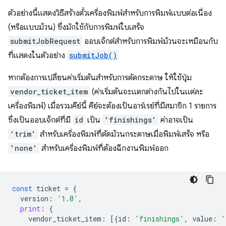
ตัวอย่างนี้แสดงวิธีสร้างตั๋วเครื่องพิมพ์สำหรับการพิมพ์แบบต่อเนื่อง
(หรือแบบม้วน) ซึ่งมักใช้กับการพิมพ์ใบเสร็จ
submitJobRequest
ออบเจ็กต์สำหรับการพิมพ์ม้วนจะเหมือนกับ
ที่แสดงในตัวอย่าง
submitJob()
หากต้องการเปลี่ยนค่าเริ่มต้นสำหรับการตัดกระดาษ ให้ใช้ปุ่ม
vendor_ticket_item
(ค่าเริ่มต้นจะแตกต่างกันไปในแต่ละ
เครื่องพิมพ์) เมื่อรวมคีย์นี้ คีย์จะต้องเป็นอาร์เรย์ที่มีสมาชิก 1 รายการ
ซึ่งเป็นออบเจ็กต์ที่มี
id
เป็น
'finishings'
ค่าอาจเป็น
'trim'
สำหรับเครื่องพิมพ์ที่ตัดม้วนกระดาษเมื่อพิมพ์เสร็จ หรือ
'none'
สำหรับเครื่องพิมพ์ที่ต้องฉีกงานพิมพ์ออก
const
ticket
=
{
version
:
'1.0'
,
print
:
{
vendor_ticket_item
:
[{
id
:
'finishings'
,
value
:
'