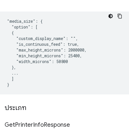
"media_size": {

  "option": [

  {

    "custom_display_name": "",

    "is_continuous_feed": true,

    "max_height_microns": 2000000,

    "min_height_microns": 25400,

    "width_microns": 50800

  },

  ...

  ]

ประเภท
Get
Printer
Info
Response