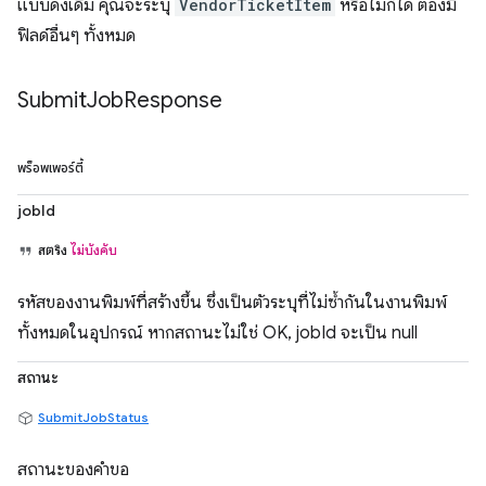
แบบดั้งเดิม คุณจะระบุ
VendorTicketItem
หรือไม่ก็ได้ ต้องมี
ฟิลด์อื่นๆ ทั้งหมด
Submit
Job
Response
พร็อพเพอร์ตี้
jobId
สตริง
ไม่บังคับ
รหัสของงานพิมพ์ที่สร้างขึ้น ซึ่งเป็นตัวระบุที่ไม่ซ้ำกันในงานพิมพ์
ทั้งหมดในอุปกรณ์ หากสถานะไม่ใช่ OK, jobId จะเป็น null
สถานะ
SubmitJobStatus
สถานะของคำขอ