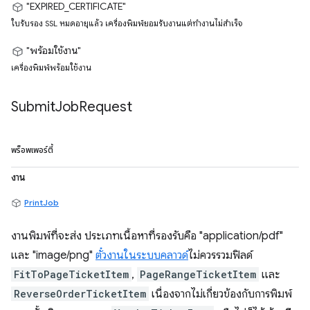
"EXPIRED_CERTIFICATE"
ใบรับรอง SSL หมดอายุแล้ว เครื่องพิมพ์ยอมรับงานแต่ทำงานไม่สำเร็จ
"พร้อมใช้งาน"
เครื่องพิมพ์พร้อมใช้งาน
Submit
Job
Request
พร็อพเพอร์ตี้
งาน
PrintJob
งานพิมพ์ที่จะส่ง ประเภทเนื้อหาที่รองรับคือ "application/pdf"
และ "image/png"
ตั๋วงานในระบบคลาวด์
ไม่ควรรวมฟิลด์
FitToPageTicketItem
,
PageRangeTicketItem
และ
ReverseOrderTicketItem
เนื่องจากไม่เกี่ยวข้องกับการพิมพ์