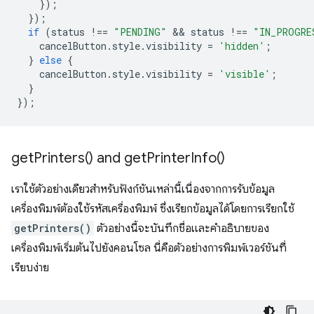
});
});
if
(
status
!==
"PENDING"
 && 
status
!==
"IN_PROGRE
cancelButton
.
style
.
visibility
=
'hidden'
;
}
else
{
cancelButton
.
style
.
visibility
=
'visible'
;
}
});
get
Printers(
) and
get
Printer
Info(
)
เราใช้ตัวอย่างเดียวสำหรับฟังก์ชันเหล่านี้เนื่องจากการรับข้อมูล
เครื่องพิมพ์ต้องใช้รหัสเครื่องพิมพ์ ซึ่งเรียกข้อมูลได้โดยการเรียกใช้
getPrinters()
ตัวอย่างนี้จะบันทึกชื่อและคำอธิบายของ
เครื่องพิมพ์เริ่มต้นไปยังคอนโซล นี่คือตัวอย่างการพิมพ์เวอร์ชันที่
เรียบง่าย