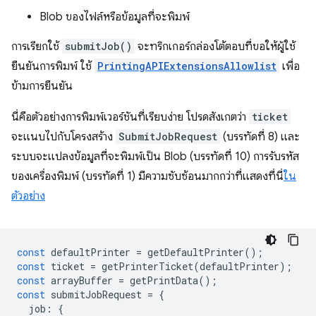
Blob ของไฟล์หรือข้อมูลที่จะพิมพ์
การเรียกใช้
submitJob()
จะทริกเกอร์กล่องโต้ตอบที่ขอให้ผู้ใช้
ยืนยันการพิมพ์ ใช้
PrintingAPIExtensionsAllowlist
เพื่อ
ข้ามการยืนยัน
นี่คือตัวอย่างการพิมพ์เวอร์ชันที่เรียบง่าย โปรดสังเกตว่า
ticket
จะแนบไปกับโครงสร้าง
SubmitJobRequest
(บรรทัดที่ 8) และ
ระบบจะแปลงข้อมูลที่จะพิมพ์เป็น Blob (บรรทัดที่ 10) การรับรหัส
ของเครื่องพิมพ์ (บรรทัดที่ 1) มีความซับซ้อนมากกว่าที่แสดงที่นี่
ใน
ตัวอย่าง
const
defaultPrinter
=
getDefaultPrinter
();
const
ticket
=
getPrinterTicket
(
defaultPrinter
);
const
arrayBuffer
=
getPrintData
();
const
submitJobRequest
=
{
job
:
{