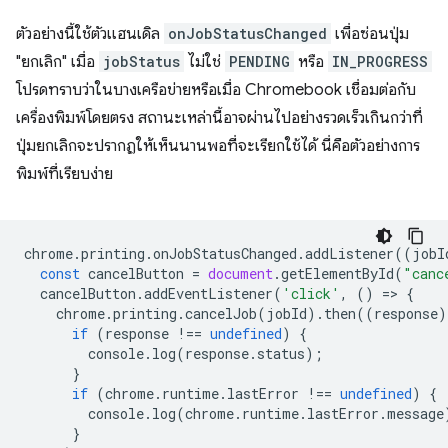
ตัวอย่างนี้ใช้ตัวแฮนเดิล
onJobStatusChanged
เพื่อซ่อนปุ่ม
"ยกเลิก" เมื่อ
jobStatus
ไม่ใช่
PENDING
หรือ
IN_PROGRESS
โปรดทราบว่าในบางเครือข่ายหรือเมื่อ Chromebook เชื่อมต่อกับ
เครื่องพิมพ์โดยตรง สถานะเหล่านี้อาจผ่านไปอย่างรวดเร็วเกินกว่าที่
ปุ่มยกเลิกจะปรากฏให้เห็นนานพอที่จะเรียกใช้ได้ นี่คือตัวอย่างการ
พิมพ์ที่เรียบง่าย
chrome
.
printing
.
onJobStatusChanged
.
addListener
((
jobI
const
cancelButton
=
document
.
getElementById
(
"canc
cancelButton
.
addEventListener
(
'click'
,
()
=
>
{
chrome
.
printing
.
cancelJob
(
jobId
).
then
((
response
)
if
(
response
!==
undefined
)
{
console
.
log
(
response
.
status
);
}
if
(
chrome
.
runtime
.
lastError
!==
undefined
)
{
console
.
log
(
chrome
.
runtime
.
lastError
.
message
}