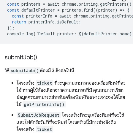
const
printers
=
await
chrome
.
printing
.
getPrinters
()
const
defaultPrinter
=
printers
.
find
((
printer
)
=
>
{
const
printerInfo
=
await
chrome
.
printing
.
getPrint
return
printerInfo
.
isDefault
;
});
console
.
log
(
`
Default
printer
:
$
{
defaultPrinter
.
name
}
submit
Job(
)
วิธี
submitJob()
ต้องมี 3 สิ่งต่อไปนี้
โครงสร้าง
ticket
ที่ระบุความสามารถของเครื่องพิมพ์ที่จะ
ใช้ หากผู้ใช้ต้องเลือกจากความสามารถที่มี คุณสามารถเรียก
ข้อมูลความสามารถสำหรับเครื่องพิมพ์ที่เฉพาะเจาะจงได้โดย
ใช้
getPrinterInfo()
SubmitJobRequest
โครงสร้างที่ระบุเครื่องพิมพ์ที่จะใช้
และไฟล์หรือวันที่ที่จะพิมพ์ โครงสร้างนี้มีการอ้างอิงถึง
โครงสร้าง
ticket