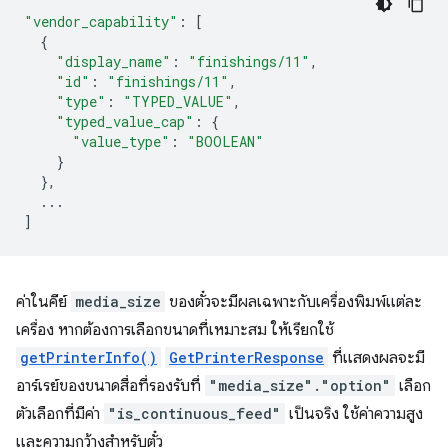
"vendor_capability"
:
[
{
"display_name"
:
"finishings/11"
,
"id"
:
"finishings/11"
,
"type"
:
"TYPED_VALUE"
,
"typed_value_cap"
:
{
"value_type"
:
"BOOLEAN"
}
},
...
]
ค่าในคีย์
media_size
ของตั๋วจะมีผลเฉพาะกับเครื่องพิมพ์แต่ละ
เครื่อง หากต้องการเลือกขนาดที่เหมาะสม ให้เรียกใช้
getPrinterInfo()
GetPrinterResponse
ที่แสดงผลจะมี
อาร์เรย์ของขนาดสื่อที่รองรับที่
"media_size"."option"
เลือก
ตัวเลือกที่มีค่า
"is_continuous_feed"
เป็นจริง ใช้ค่าความสูง
และความกว้างสำหรับตั๋ว