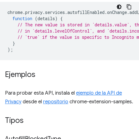
chrome
.
privacy
.
services
.
autofillEnabled
.
onChange
.
add
function
(
details
)
{
// The new value is stored in `details.value`, t
// in `details.levelOfControl`, and `details.inc
// `true` if the value is specific to Incognito 
}
);
Ejemplos
Para probar esta API, instala el
ejemplo de la API de
Privacy
desde el
repositorio
chrome-extension-samples.
Tipos
Autofill
Blocked
Type