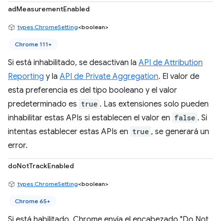
adMeasurementEnabled
types.ChromeSetting
<boolean>
Chrome 111+
Si está inhabilitado, se desactivan la
API de Attribution
Reporting
y la
API de Private Aggregation
. El valor de
esta preferencia es del tipo booleano y el valor
predeterminado es
true
. Las extensiones solo pueden
inhabilitar estas APIs si establecen el valor en
false
. Si
intentas establecer estas APIs en
true
, se generará un
error.
doNotTrackEnabled
types.ChromeSetting
<boolean>
Chrome 65+
Si está habilitado, Chrome envía el encabezado "Do Not