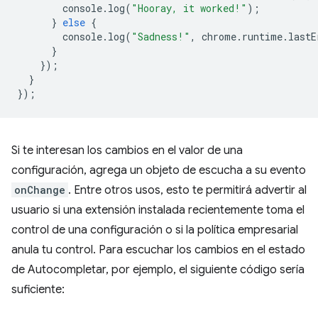
console
.
log
(
"Hooray, it worked!"
);
}
else
{
console
.
log
(
"Sadness!"
,
chrome
.
runtime
.
lastE
}
});
}
});
Si te interesan los cambios en el valor de una
configuración, agrega un objeto de escucha a su evento
onChange
. Entre otros usos, esto te permitirá advertir al
usuario si una extensión instalada recientemente toma el
control de una configuración o si la política empresarial
anula tu control. Para escuchar los cambios en el estado
de Autocompletar, por ejemplo, el siguiente código sería
suficiente: