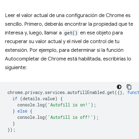
Leer el valor actual de una configuración de Chrome es
sencillo. Primero, deberás encontrar la propiedad que te
interesa y, luego, llamar a
get()
en ese objeto para
recuperar su valor actual y el nivel de control de tu
extensión. Por ejemplo, para determinar si la función
Autocompletar de Chrome está habilitada, escribirías lo
siguiente:
chrome
.
privacy
.
services
.
autofillEnabled
.
get
({},
func
if
(
details
.
value
)
{
console
.
log
(
'Autofill is on!'
);
}
else
{
console
.
log
(
'Autofill is off!'
);
}
});