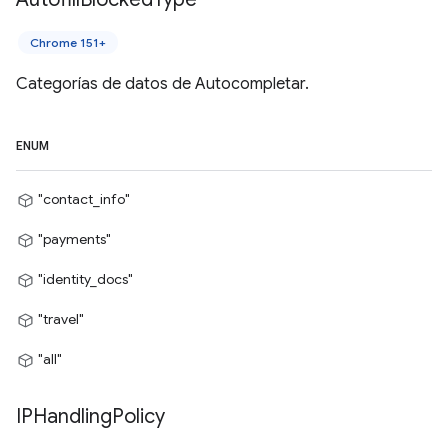
Chrome 151+
Categorías de datos de Autocompletar.
ENUM
"contact_info"
"payments"
"identity_docs"
"travel"
"all"
IPHandling
Policy