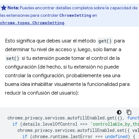
Nota:
Puedes encontrar detalles completos sobre la capacidad de
las extensiones para controlar
en
ChromeSetting
.
chrome.types.ChromeSetting
Esto significa que debes usar el método
get()
para
determinar tu nivel de acceso y, luego, solo llamar a
set()
si tu extensión puede tomar el control de la
configuración (de hecho, si tu extensión no puede
controlar la configuración, probablemente sea una
buena idea inhabilitar visualmente la funcionalidad para
reducir la confusión del usuario):
chrome
.
privacy
.
services
.
autofillEnabled
.
get
({},
func
if
(
details
.
levelOfControl
===
'controllable_by_th
chrome
.
privacy
.
services
.
autofillEnabled
.
set
({
va
if
(
chrome
.
runtime
.
lastError
===
undefined
)
{