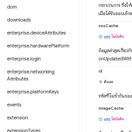
กระบวนการ ซึ่งให
dom
เมื่อได้รับออบเ
downloads
cssCache
enterprise
.
device
Attributes
แคช
ไม่บังคับ
enterprise
.
hardware
Platform
ข้อมูลล่าสุดเกี่
enterprise
.
login
onUpdatedWithM
id
enterprise
.
networking
Attributes
ตัวเลข
enterprise
.
platform
Keys
รหัสที่ไม่ซ้ำกันขอ
events
imageCache
extension
แคช
ไม่บังคับ
extension
Types