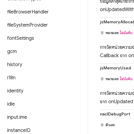
ข้อมูลล่าสุดเกี่
onUpdatedWithM
file
Browser
Handler
jsMemoryAlloca
file
System
Provider
หมายเลข
ไม่บังคับ
font
Settings
การวัดหน่วยความจำ
gcm
Callback จาก o
history
jsMemoryUsed
i18n
หมายเลข
ไม่บังคับ
identity
การวัดหน่วยความจำ
จาก onUpdated 
idle
naclDebugPort
input
.
ime
ตัวเลข
instance
ID