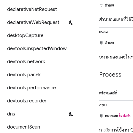
ตัวเลข
declarative
Net
Request
ส่วนของแคชที่ใช้
declarative
Web
Request
ขนาด
desktop
Capture
ตัวเลข
devtools
.
inspected
Window
ขนาดของแคชในหน
devtools
.
network
Process
devtools
.
panels
devtools
.
performance
พร็อพเพอร์ตี้
devtools
.
recorder
cpu
dns
หมายเลข
ไม่บังคับ
document
Scan
การวัดการใช้งาน 