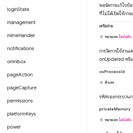
พอร์ตการแก้ไขข้
login
State
ที่ไม่ได้เปิดใช้กา
management
เครือข่าย
mime
Handler
หมายเลข
ไม่บังคับ
notifications
การวัดการใช้งานเค
onUpdated หรือ
omnibox
osProcessId
page
Action
ตัวเลข
page
Capture
รหัสของกระบวนการ
permissions
privateMemory
platform
Keys
หมายเลข
ไม่บังคับ
power