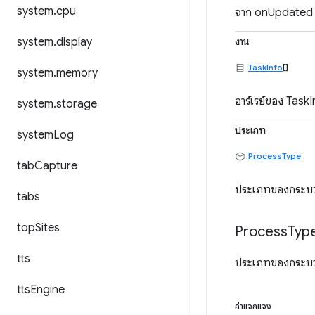
system
.
cpu
จาก onUpdated 
system
.
display
งาน
TaskInfo
[]
system
.
memory
อาร์เรย์ของ Task
system
.
storage
ประเภท
system
Log
ProcessType
tab
Capture
ประเภทของกระบ
tabs
top
Sites
Process
Typ
tts
ประเภทของกระบวน
tts
Engine
ค่าแจกแจง