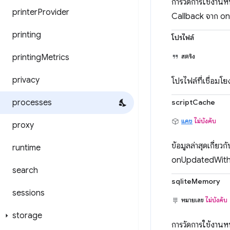
การวัดการใช้งานห
printer
Provider
Callback จาก o
printing
โปรไฟล์
printing
Metrics
สตริง
privacy
โปรไฟล์ที่เชื่อม
processes
scriptCache
แคช
ไม่บังคับ
proxy
ข้อมูลล่าสุดเกี่ย
runtime
onUpdatedWithM
search
sqliteMemory
sessions
หมายเลข
ไม่บังคับ
storage
การวัดการใช้งานห