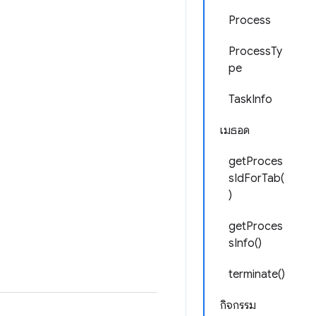
Process
ProcessTy
pe
TaskInfo
เมธอด
getProces
sIdForTab(
)
getProces
sInfo()
terminate()
กิจกรรม