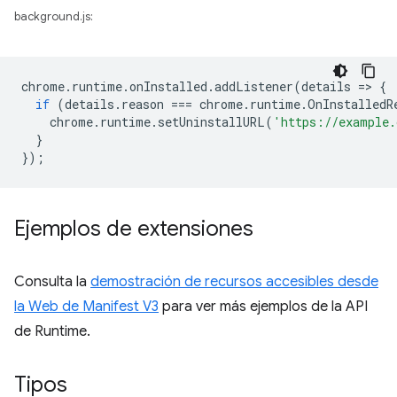
background.js:
chrome
.
runtime
.
onInstalled
.
addListener
(
details
=
>
{
if
(
details
.
reason
===
chrome
.
runtime
.
OnInstalledR
chrome
.
runtime
.
setUninstallURL
(
'https://example.
}
});
Ejemplos de extensiones
Consulta la
demostración de recursos accesibles desde
la Web de Manifest V3
para ver más ejemplos de la API
de Runtime.
Tipos