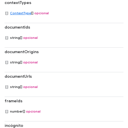
contextTypes
ContextType
[]
opcional
documentIds
string[]
opcional
documentOrigins
string[]
opcional
documentUrls
string[]
opcional
frameIds
number[]
opcional
incógnito