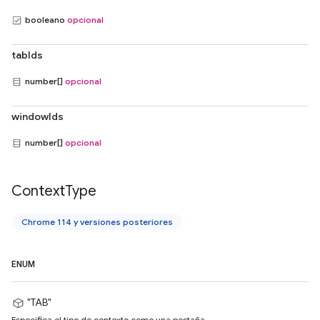
booleano
opcional
tabIds
number[]
opcional
windowIds
number[]
opcional
Context
Type
Chrome 114 y versiones posteriores
ENUM
"TAB"
Especifica el tipo de contexto como una pestaña