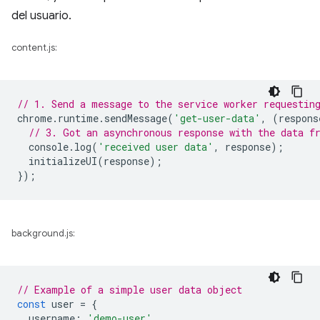
del usuario.
content.js:
// 1. Send a message to the service worker requestin
chrome
.
runtime
.
sendMessage
(
'get-user-data'
,
(
respons
// 3. Got an asynchronous response with the data f
console
.
log
(
'received user data'
,
response
);
initializeUI
(
response
);
});
background.js:
// Example of a simple user data object
const
user
=
{
username
:
'demo-user'