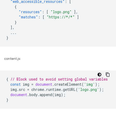
"web_accessible_resources"
:
[
{
"resources"
:
[
"logo.png"
],
"matches"
:
[
"https://*/*"
]
}
],
...
}
content.js:
{
// Block used to avoid setting global variables
const
img
=
document
.
createElement
(
'img'
);
img
.
src
=
chrome
.
runtime
.
getURL
(
'logo.png'
);
document
.
body
.
append
(
img
);
}