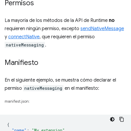
Permisos
La mayoría de los métodos de la API de Runtime
no
requieren ningún permiso, excepto
sendNativeMessage
y
connectNative
, que requieren el permiso
nativeMessaging
.
Manifiesto
En el siguiente ejemplo, se muestra cómo declarar el
permiso
nativeMessaging
en el manifiesto:
manifest.json:
{
"name"
:
"My extension"
,