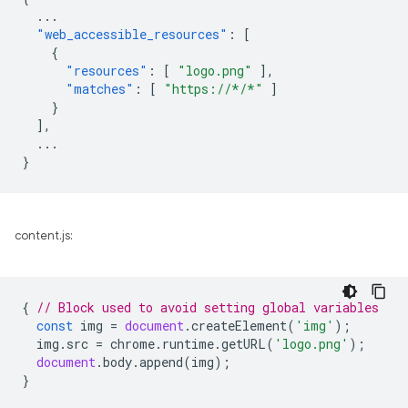
...
"web_accessible_resources"
:
[
{
"resources"
:
[
"logo.png"
],
"matches"
:
[
"https://*/*"
]
}
],
...
}
content.js:
{
// Block used to avoid setting global variables
const
img
=
document
.
createElement
(
'img'
);
img
.
src
=
chrome
.
runtime
.
getURL
(
'logo.png'
);
document
.
body
.
append
(
img
);
}