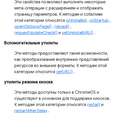
Эти свойства позволяют выполнять некоторые
мета-операции с расширением и отображать
страницу параметров. К методам и событиям
этой категории относятся
onInstalled
,
onStartup
,
openOptionsPage()
,
reload()
,
requestUpdateCheck()
и
setUninstallURL()
.
Вспомогательные утилиты
Эти методы предоставляют такие возможности,
как преобразование внутренних представлений
ресурсов во внешние форматы. К методам этой
категории относится
getURL()
.
утилиты режима киоска
Эти методы доступны только в ChromeOS и
существуют в основном для поддержки киосков.
К методам этой категории относятся
restart
и
restartAfterDelay
.