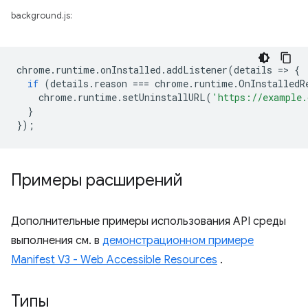
background.js:
chrome
.
runtime
.
onInstalled
.
addListener
(
details
=
>
{
if
(
details
.
reason
===
chrome
.
runtime
.
OnInstalledR
chrome
.
runtime
.
setUninstallURL
(
'https://example.
}
});
Примеры расширений
Дополнительные примеры использования API среды
выполнения см. в
демонстрационном примере
Manifest V3 - Web Accessible Resources
.
Типы