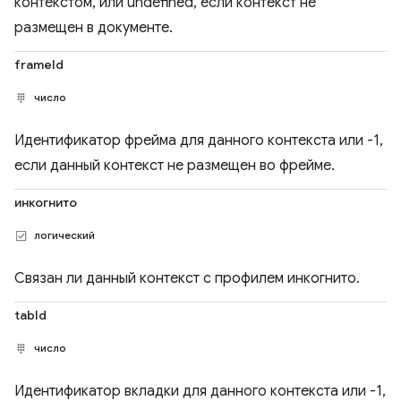
контекстом, или undefined, если контекст не
размещен в документе.
frameId
число
Идентификатор фрейма для данного контекста или -1,
если данный контекст не размещен во фрейме.
инкогнито
логический
Связан ли данный контекст с профилем инкогнито.
tabId
число
Идентификатор вкладки для данного контекста или -1,