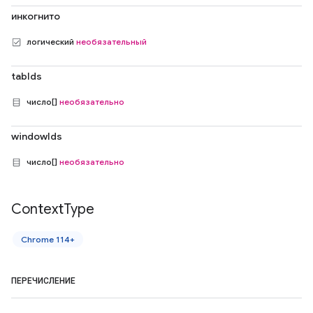
инкогнито
логический
необязательный
tabIds
число[]
необязательно
windowIds
число[]
необязательно
Context
Type
Chrome 114+
ПЕРЕЧИСЛЕНИЕ