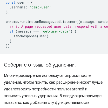
const
user
=
{
username
:
'demo-user'
};
chrome
.
runtime
.
onMessage
.
addListener
((
message
,
sende
// 2. A page requested user data, respond with a co
if
(
message
===
'get-user-data'
)
{
sendResponse
(
user
);
}
});
Соберите отзывы об удалении
.
Многие расширения используют опросы после
удаления, чтобы понять, как расширение может лучше
удовлетворять потребности пользователей и
повысить уровень удержания. В следующем примере
показано, как добавить эту функциональность.