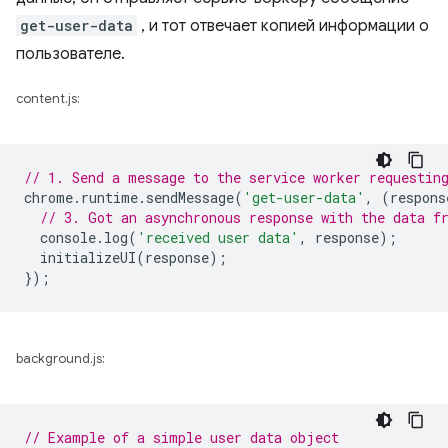
get-user-data
, и тот отвечает копией информации о
пользователе.
content.js:
// 1. Send a message to the service worker requestin
chrome
.
runtime
.
sendMessage
(
'get-user-data'
,
(
respons
// 3. Got an asynchronous response with the data f
console
.
log
(
'received user data'
,
response
);
initializeUI
(
response
);
});
background.js:
// Example of a simple user data object