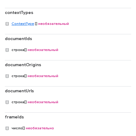
contextTypes
ContextType
[]
необязательный
documentIds
строка[]
необязательный
documentOrigins
строка[]
необязательный
documentUrls
строка[]
необязательный
frameIds
число[]
необязательно