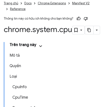
Trang chủ
Docs
Chrome Extensions
Manifest V2
Reference
Thông tin này có hữu ích không cho bạn không?
chrome
.
system
.
cpu
Trên trang này
Mô tả
Quyền
Loại
CpuInfo
CpuTime