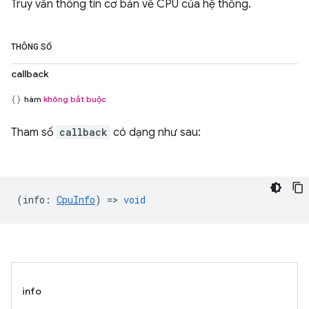
Truy vấn thông tin cơ bản về CPU của hệ thống.
THÔNG SỐ
callback
hàm
không bắt buộc
Tham số
callback
có dạng như sau:
(
info
:
CpuInfo
) =>
void
info