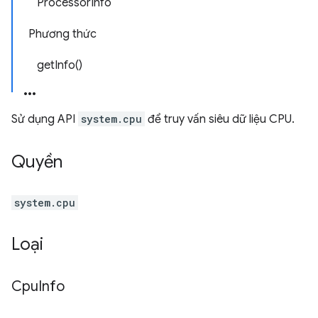
ProcessorInfo
Phương thức
getInfo()
Sử dụng API
system.cpu
để truy vấn siêu dữ liệu CPU.
Quyền
system.cpu
Loại
Cpu
Info