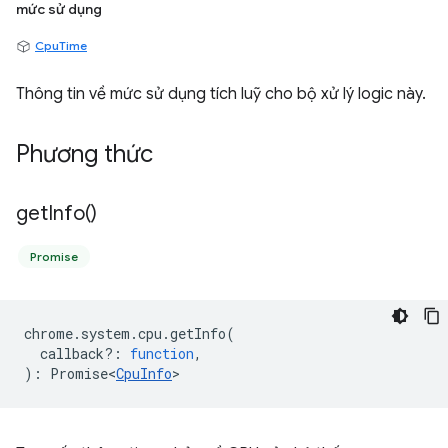
mức sử dụng
CpuTime
Thông tin về mức sử dụng tích luỹ cho bộ xử lý logic này.
Phương thức
get
Info(
)
Promise
chrome
.
system
.
cpu
.
getInfo
(
callback?
:
function
,
)
:
Promise<
CpuInfo
>