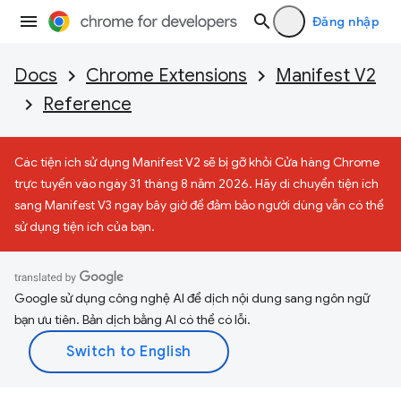
Đăng nhập
Docs
Chrome Extensions
Manifest V2
Reference
Các tiện ích sử dụng Manifest V2 sẽ bị gỡ khỏi Cửa hàng Chrome
trực tuyến vào ngày 31 tháng 8 năm 2026. Hãy di chuyển tiện ích
sang Manifest V3 ngay bây giờ để đảm bảo người dùng vẫn có thể
sử dụng tiện ích của bạn.
Google sử dụng công nghệ AI để dịch nội dung sang ngôn ngữ
bạn ưu tiên. Bản dịch bằng AI có thể có lỗi.