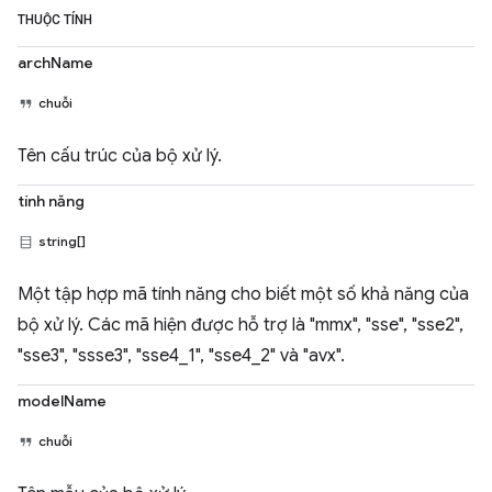
THUỘC TÍNH
archName
chuỗi
Tên cấu trúc của bộ xử lý.
tính năng
string[]
Một tập hợp mã tính năng cho biết một số khả năng của
bộ xử lý. Các mã hiện được hỗ trợ là "mmx", "sse", "sse2",
"sse3", "ssse3", "sse4_1", "sse4_2" và "avx".
modelName
chuỗi