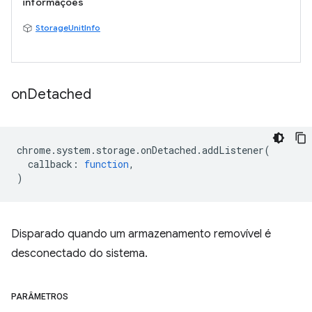
informações
StorageUnitInfo
on
Detached
chrome
.
system
.
storage
.
onDetached
.
addListener
(
callback
:
function
,
)
Disparado quando um armazenamento removível é
desconectado do sistema.
PARÂMETROS