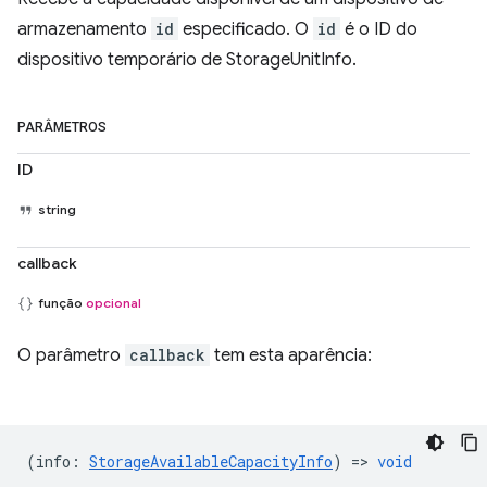
armazenamento
id
especificado. O
id
é o ID do
dispositivo temporário de StorageUnitInfo.
PARÂMETROS
ID
string
callback
função
opcional
O parâmetro
callback
tem esta aparência:
(
info
:
StorageAvailableCapacityInfo
) =>
void