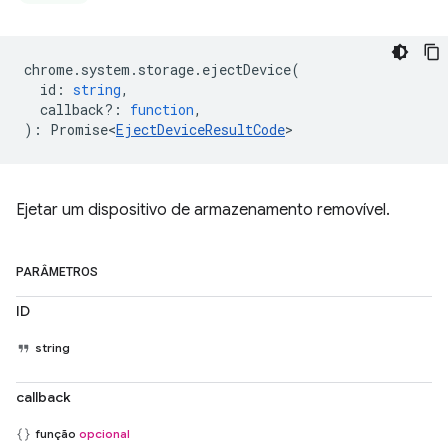
chrome
.
system
.
storage
.
ejectDevice
(
id
:
string
,
callback?
:
function
,
)
:
Promise<
EjectDeviceResultCode
>
Ejetar um dispositivo de armazenamento removível.
PARÂMETROS
ID
string
callback
função
opcional