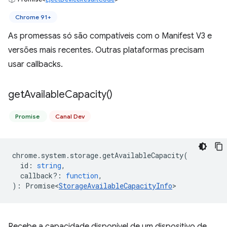
Chrome 91+
As promessas só são compatíveis com o Manifest V3 e
versões mais recentes. Outras plataformas precisam
usar callbacks.
get
Available
Capacity(
)
Promise
Canal Dev
chrome
.
system
.
storage
.
getAvailableCapacity
(
id
:
string
,
callback?
:
function
,
)
:
Promise<
StorageAvailableCapacityInfo
>
Recebe a capacidade disponível de um dispositivo de