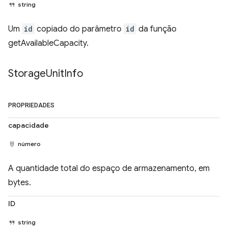
string
Um
id
copiado do parâmetro
id
da função
getAvailableCapacity.
Storage
Unit
Info
PROPRIEDADES
capacidade
número
A quantidade total do espaço de armazenamento, em
bytes.
ID
string