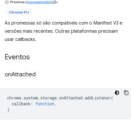
Promise<
StorageUnitInfo
[]>
Chrome 91+
As promessas só são compatíveis com o Manifest V3 e
versões mais recentes. Outras plataformas precisam
usar callbacks.
Eventos
on
Attached
chrome
.
system
.
storage
.
onAttached
.
addListener
(
callback
:
function
,
)