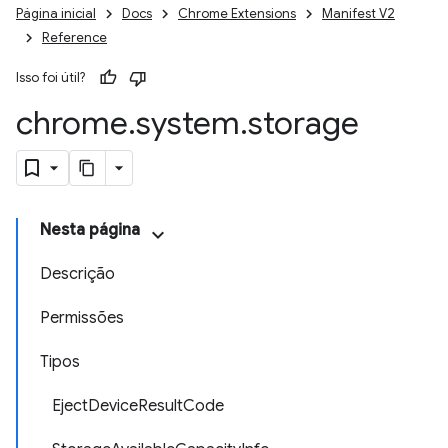
Página inicial
Docs
Chrome Extensions
Manifest V2
Reference
Isso foi útil?
chrome
.
system
.
storage
Nesta página
Descrição
Permissões
Tipos
EjectDeviceResultCode