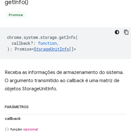
get
Info(
)
Promise
chrome
.
system
.
storage
.
getInfo
(
callback?
:
function
,
)
:
Promise<
StorageUnitInfo
[]
>
Receba as informações de armazenamento do sistema.
O argumento transmitido ao callback é uma matriz de
objetos StorageUnitInfo.
PARÂMETROS
callback
função
opcional