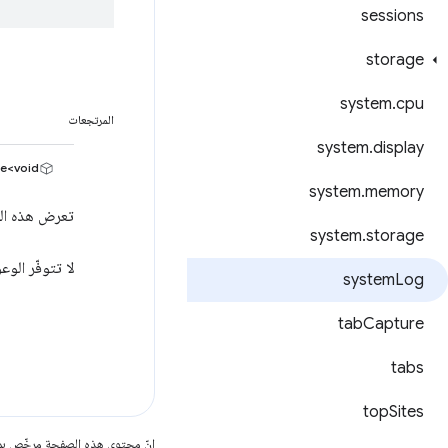
sessions
storage
system
.
cpu
المرتجعات
system
.
display
e<void>
system
.
memory
تعرض هذه الطريقة Promise يتم تنفيذه
system
.
storage
لا تتوفّر الوعود إلا في الإصدار Manifest V3 والإ
system
Log
tab
Capture
tabs
top
Sites
إنّ محتوى هذه الصفحة مرخّص 