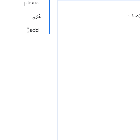
ptions
الطُرق
add()