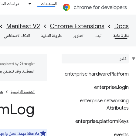
المستندات
دراسات الحال
dns
documentScan
Manifest V2
Chrome Extensions
Docs
dom
نظرة عامة
البدء
التطوير
طريقة التنفيذ
الذكاء الاصطناعي
downloads
enterprise
.
device
Attributes
المفضّلة، وقد تتضمّن ب
enterprise
.
hardware
Platform
enterprise
.
login
الصفحة الرئيسية
cs
enterprise
.
networking
em
Log
Attributes
enterprise
.
platform
Keys
ملاحظة مهمة:
تعمل واجهة
events