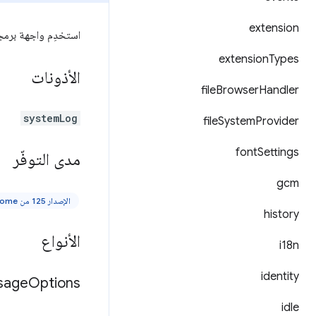
extension
استخدِم واجهة برمج
extension
Types
الأذونات
file
Browser
Handler
systemLog
file
System
Provider
font
Settings
مدى التوفّر
gcm
الإصدار 125 من Chrome والإصدارات الأحدث
history
الأنواع
i18n
identity
sage
Options
idle