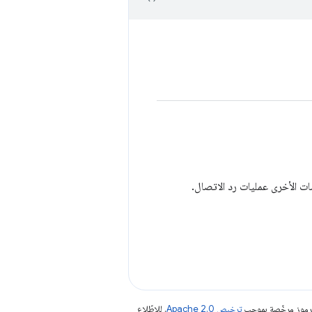
الرموز مرخّصة بموجب
ترخيص Apache 2.0‏
. للاطّلاع