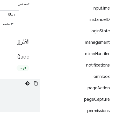
الخصائص
input
.
ime
رسالة
instance
ID
سلسلة
login
State
الطُرق
management
mime
Handler
)
add(
notifications
الوعد
omnibox
page
Action
page
Capture
permissions