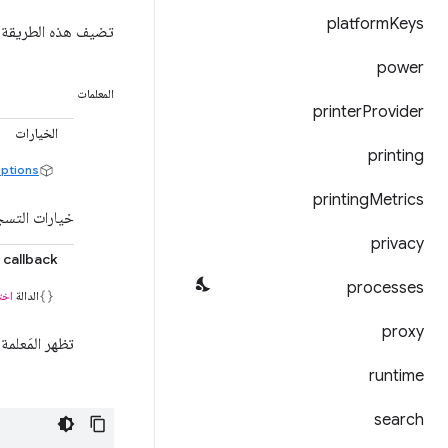
platform
Keys
تضيف هذه الطريقة س
power
المعلمات
printer
Provider
الخيارات
printing
ptions
printing
Metrics
خيارات التس
privacy
callback
processes
الدالة
اخت
proxy
تظهر المَعلمة
runtime
search