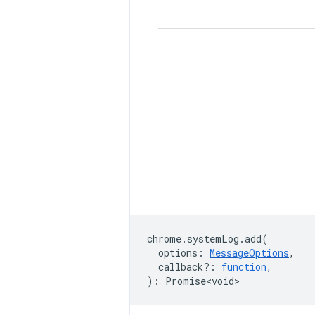
chrome
.
systemLog
.
add
(
options
:
MessageOptions
,
callback?
:
function
,
)
:
Promise<void>