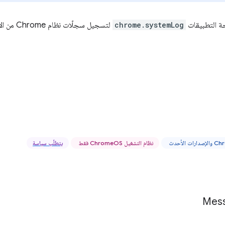
ة التطبيقات
chrome.systemLog
لتسجيل سجلّات نظام Chrome من الإضافات.
نظام التشغيل ChromeOS فقط
يتطلّب سياسة
Mes