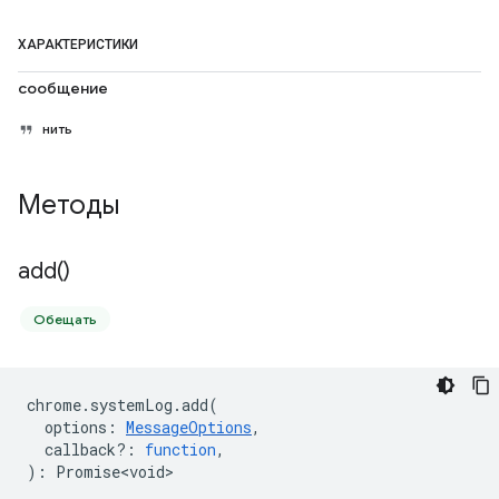
ХАРАКТЕРИСТИКИ
сообщение
нить
Методы
add(
)
Обещать
chrome
.
systemLog
.
add
(
options
:
MessageOptions
,
callback?
:
function
,
)
:
Promise<void>