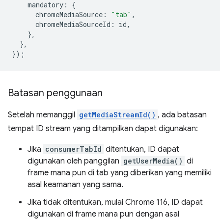
mandatory
:
{
chromeMediaSource
:
"tab"
,
chromeMediaSourceId
:
id
,
},
},
});
Batasan penggunaan
Setelah memanggil
getMediaStreamId()
, ada batasan
tempat ID stream yang ditampilkan dapat digunakan:
Jika
consumerTabId
ditentukan, ID dapat
digunakan oleh panggilan
getUserMedia()
di
frame mana pun di tab yang diberikan yang memiliki
asal keamanan yang sama.
Jika tidak ditentukan, mulai Chrome 116, ID dapat
digunakan di frame mana pun dengan asal