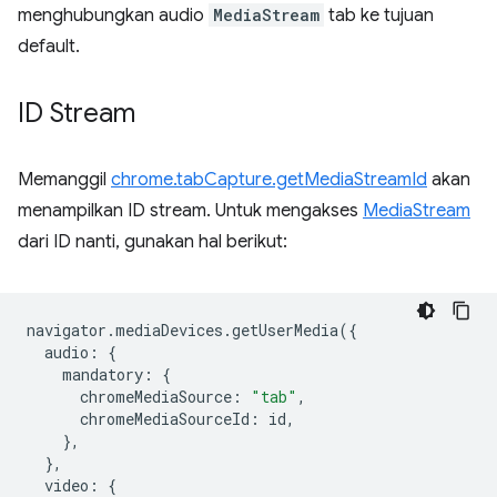
menghubungkan audio
MediaStream
tab ke tujuan
default.
ID Stream
Memanggil
chrome.tabCapture.getMediaStreamId
akan
menampilkan ID stream. Untuk mengakses
MediaStream
dari ID nanti, gunakan hal berikut:
navigator
.
mediaDevices
.
getUserMedia
({
audio
:
{
mandatory
:
{
chromeMediaSource
:
"tab"
,
chromeMediaSourceId
:
id
,
},
},
video
:
{