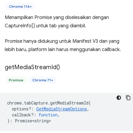
Chrome 116+
Menampilkan Promise yang diselesaikan dengan
CaptureInfo[] untuk tab yang diambil.
Promise hanya didukung untuk Manifest V3 dan yang
lebih baru, platform lain harus menggunakan callback.
get
Media
Stream
Id(
)
Promise
Chrome 71+
chrome
.
tabCapture
.
getMediaStreamId
(
options?
:
GetMediaStreamOptions
,
callback?
:
function
,
)
:
Promise<string>