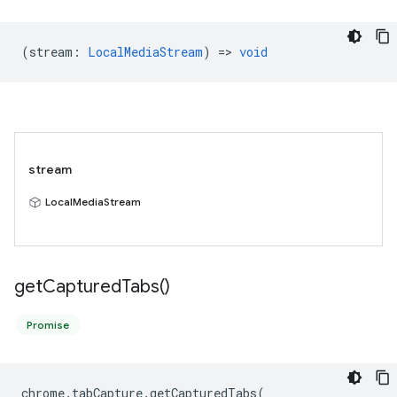
(
stream
:
LocalMediaStream
) =>
void
stream
LocalMediaStream
get
Captured
Tabs(
)
Promise
chrome
.
tabCapture
.
getCapturedTabs
(