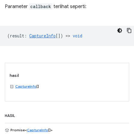
Parameter
callback
terlihat seperti:
(
result
:
CaptureInfo
[]) =>
void
hasil
CaptureInfo
[]
HASIL
Promise<
CaptureInfo
[]>