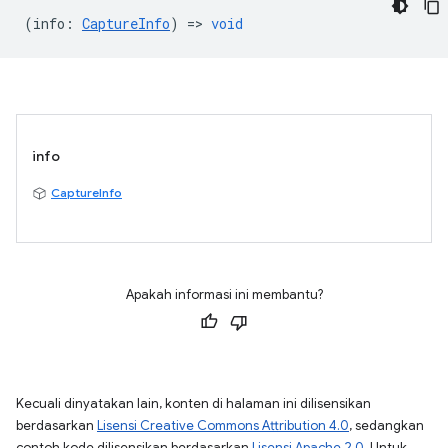
(
info
:
CaptureInfo
) =>
void
info
CaptureInfo
Apakah informasi ini membantu?
Kecuali dinyatakan lain, konten di halaman ini dilisensikan
berdasarkan
Lisensi Creative Commons Attribution 4.0
, sedangkan
contoh kode dilisensikan berdasarkan
Lisensi Apache 2.0
. Untuk