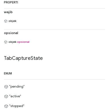
PROPERTI
wajib
objek
opsional
objek
opsional
Tab
Capture
State
ENUM
"pending"
"active"
"stopped"