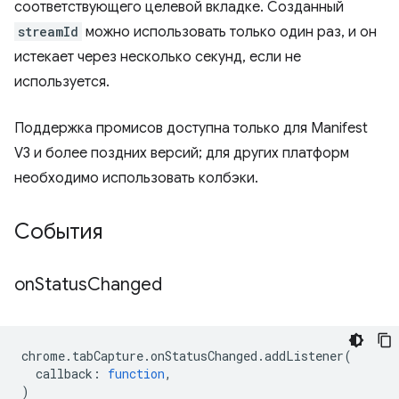
соответствующего целевой вкладке. Созданный
streamId
можно использовать только один раз, и он
истекает через несколько секунд, если не
используется.
Поддержка промисов доступна только для Manifest
V3 и более поздних версий; для других платформ
необходимо использовать колбэки.
События
on
Status
Changed
chrome
.
tabCapture
.
onStatusChanged
.
addListener
(
callback
:
function
,
)