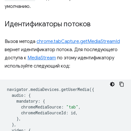
умолчанию.
Идентификаторы потоков
Вызов метода
chrome.tabCapture.getMediaStreamId
вернет идентификатор потока. Для последующего
доступа к
MediaStream
по этому идентификатору
используйте следующий код:
navigator
.
mediaDevices
.
getUserMedia
({
audio
:
{
mandatory
:
{
chromeMediaSource
:
"tab"
,
chromeMediaSourceId
:
id
,
},
},
video
:
{