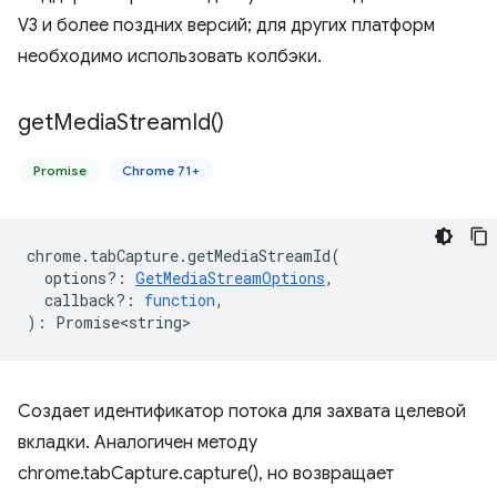
V3 и более поздних версий; для других платформ
необходимо использовать колбэки.
get
Media
Stream
Id(
)
Promise
Chrome 71+
chrome
.
tabCapture
.
getMediaStreamId
(
options?
:
GetMediaStreamOptions
,
callback?
:
function
,
)
:
Promise<string>
Создает идентификатор потока для захвата целевой
вкладки. Аналогичен методу
chrome.tabCapture.capture(), но возвращает