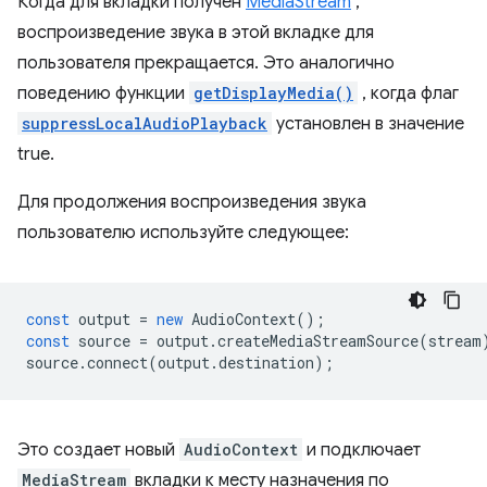
Когда для вкладки получен
MediaStream
,
воспроизведение звука в этой вкладке для
пользователя прекращается. Это аналогично
поведению функции
getDisplayMedia()
, когда флаг
suppressLocalAudioPlayback
установлен в значение
true.
Для продолжения воспроизведения звука
пользователю используйте следующее:
const
output
=
new
AudioContext
();
const
source
=
output
.
createMediaStreamSource
(
stream
source
.
connect
(
output
.
destination
);
Это создает новый
AudioContext
и подключает
MediaStream
вкладки к месту назначения по