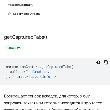
транслировать
LocalMediaStream
get
Captured
Tabs(
)
Обещать
chrome
.
tabCapture
.
getCapturedTabs
(
callback?
:
function
,
)
:
Promise<
CaptureInfo
[]
>
Возвращает список вкладок, для которых был
запрошен захват или которые находятся в процессе