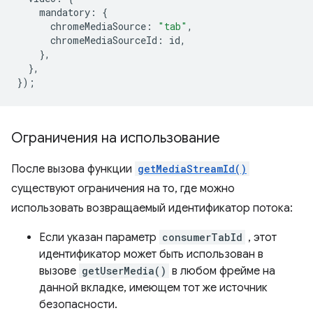
mandatory
:
{
chromeMediaSource
:
"tab"
,
chromeMediaSourceId
:
id
,
},
},
});
Ограничения на использование
После вызова функции
getMediaStreamId()
существуют ограничения на то, где можно
использовать возвращаемый идентификатор потока:
Если указан параметр
consumerTabId
, этот
идентификатор может быть использован в
вызове
getUserMedia()
в любом фрейме на
данной вкладке, имеющем тот же источник
безопасности.