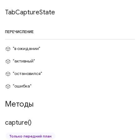
Tab
Capture
State
ПЕРЕЧИСЛЕНИЕ
"в ожидании"
"активный"
"остановился"
"ошибка"
Методы
capture(
)
Только передний план