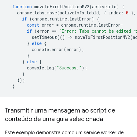
function
moveToFirstPositionMV2
(
activeInfo
)
{
chrome
.
tabs
.
move
(
activeInfo
.
tabId
,
{
index
:
0
},
if
(
chrome
.
runtime
.
lastError
)
{
const
error
=
chrome
.
runtime
.
lastError
;
if
(
error
==
"Error: Tabs cannot be edited r
setTimeout
(()
=
>
moveToFirstPositionMV2
(
a
}
else
{
console
.
error
(
error
);
}
}
else
{
console
.
log
(
"Success."
);
}
});
}
Transmitir uma mensagem ao script de
conteúdo de uma guia selecionada
Este exemplo demonstra como um service worker de