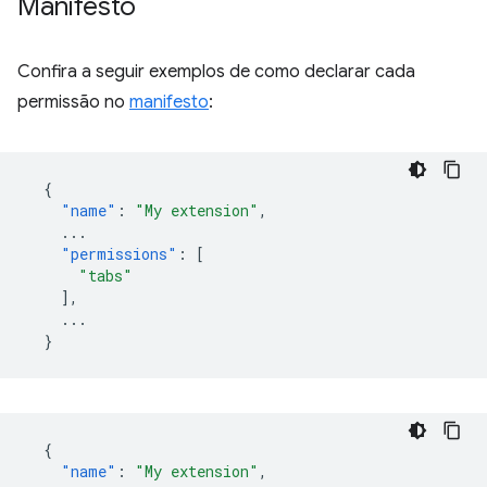
Manifesto
Confira a seguir exemplos de como declarar cada
permissão no
manifesto
:
{
"name"
:
"My extension"
,
...
"permissions"
:
[
"tabs"
],
...
}
{
"name"
:
"My extension"
,