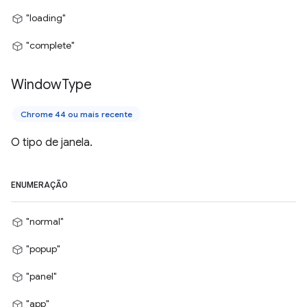
"loading"
"complete"
Window
Type
Chrome 44 ou mais recente
O tipo de janela.
ENUMERAÇÃO
"normal"
"popup"
"panel"
"app"