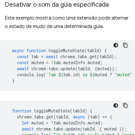
Desativar o som da guia especificada
Este exemplo mostra como uma extensão pode alternar
o estado de mudo de uma determinada guia.
async
function
toggleMuteState
(
tabId
)
{
const
tab
=
await
chrome
.
tabs
.
get
(
tabId
);
const
muted
=
!
tab
.
mutedInfo
.
muted
;
await
chrome
.
tabs
.
update
(
tabId
,
{
muted
});
console
.
log
(
`Tab 
${
tab
.
id
}
 is 
${
muted
?
"muted"
}
function
toggleMuteState
(
tabId
)
{
chrome
.
tabs
.
get
(
tabId
,
async
(
tab
)
=
>
{
let
muted
=
!
tab
.
mutedInfo
.
muted
;
await
chrome
.
tabs
.
update
(
tabId
,
{
muted
});
console
.
log
(
`Tab 
${
tab
.
id
}
 is 
${
muted
?
"mute