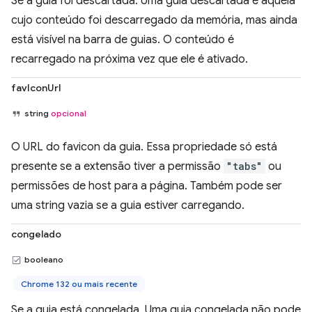
Se a guia foi descartada. Uma guia descartada é aquela
cujo conteúdo foi descarregado da memória, mas ainda
está visível na barra de guias. O conteúdo é
recarregado na próxima vez que ele é ativado.
favIconUrl
string
opcional
O URL do favicon da guia. Essa propriedade só está
presente se a extensão tiver a permissão
"tabs"
ou
permissões de host para a página. Também pode ser
uma string vazia se a guia estiver carregando.
congelado
booleano
Chrome 132 ou mais recente
Se a guia está congelada. Uma guia congelada não pode