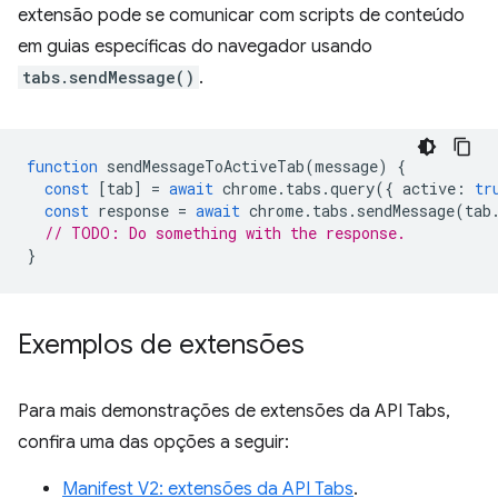
extensão pode se comunicar com scripts de conteúdo
em guias específicas do navegador usando
tabs.sendMessage()
.
function
sendMessageToActiveTab
(
message
)
{
const
[
tab
]
=
await
chrome
.
tabs
.
query
({
active
:
tr
const
response
=
await
chrome
.
tabs
.
sendMessage
(
tab
// TODO: Do something with the response.
}
Exemplos de extensões
Para mais demonstrações de extensões da API Tabs,
confira uma das opções a seguir:
Manifest V2: extensões da API Tabs
.