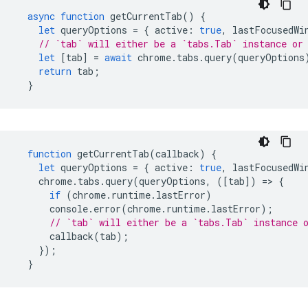
async
function
getCurrentTab
()
{
let
queryOptions
=
{
active
:
true
,
lastFocusedWi
// `tab` will either be a `tabs.Tab` instance or
let
[
tab
]
=
await
chrome
.
tabs
.
query
(
queryOptions
return
tab
;
}
function
getCurrentTab
(
callback
)
{
let
queryOptions
=
{
active
:
true
,
lastFocusedWi
chrome
.
tabs
.
query
(
queryOptions
,
([
tab
])
=
>
{
if
(
chrome
.
runtime
.
lastError
)
console
.
error
(
chrome
.
runtime
.
lastError
);
// `tab` will either be a `tabs.Tab` instance 
callback
(
tab
);
});
}