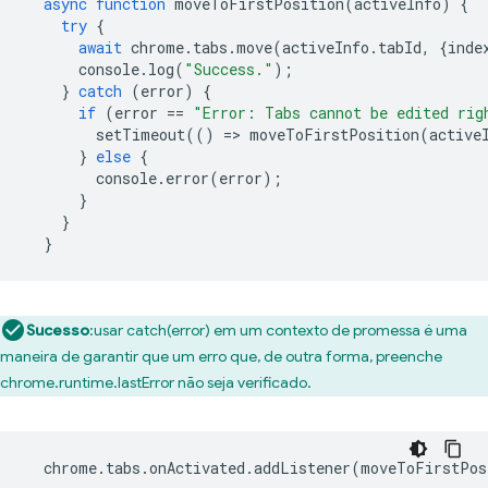
async
function
moveToFirstPosition
(
activeInfo
)
{
try
{
await
chrome
.
tabs
.
move
(
activeInfo
.
tabId
,
{
inde
console
.
log
(
"Success."
);
}
catch
(
error
)
{
if
(
error
==
"Error: Tabs cannot be edited rig
setTimeout
(()
=
>
moveToFirstPosition
(
active
}
else
{
console
.
error
(
error
);
}
}
}
Sucesso
:usar catch(error) em um contexto de promessa é uma
maneira de garantir que um erro que, de outra forma, preenche
chrome.runtime.lastError não seja verificado.
chrome
.
tabs
.
onActivated
.
addListener
(
moveToFirstPos