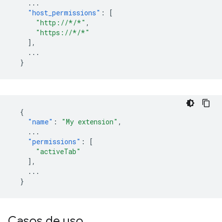
...
"host_permissions"
:
[
"http://*/*"
,
"https://*/*"
],
...
}
{
"name"
:
"My extension"
,
...
"permissions"
:
[
"activeTab"
],
...
}
Casos de uso