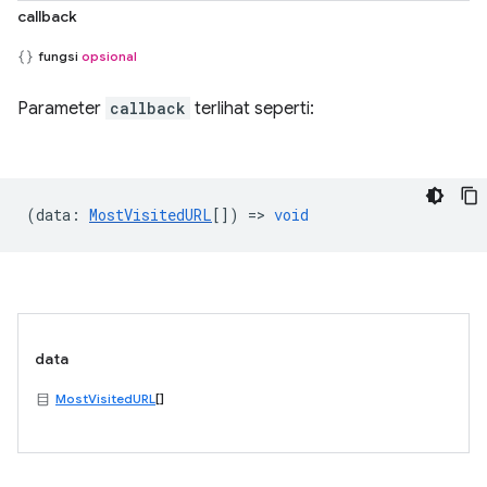
callback
fungsi
opsional
Parameter
callback
terlihat seperti:
(
data
:
MostVisitedURL
[]) =>
void
data
MostVisitedURL
[]