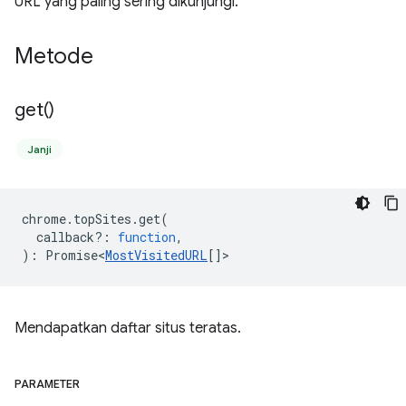
URL yang paling sering dikunjungi.
Metode
get(
)
Janji
chrome
.
topSites
.
get
(
callback?
:
function
,
)
:
Promise<
MostVisitedURL
[]
>
Mendapatkan daftar situs teratas.
PARAMETER