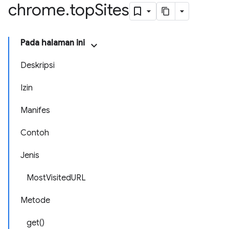
chrome
.
top
Sites
Pada halaman ini
Deskripsi
Izin
Manifes
Contoh
Jenis
MostVisitedURL
Metode
get()