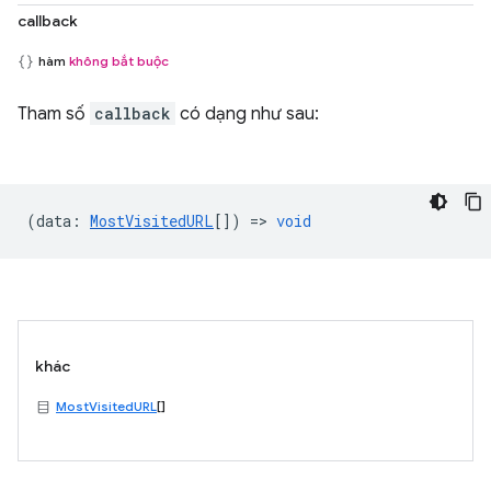
callback
hàm
không bắt buộc
Tham số
callback
có dạng như sau:
(
data
:
MostVisitedURL
[]) =>
void
khác
MostVisitedURL
[]