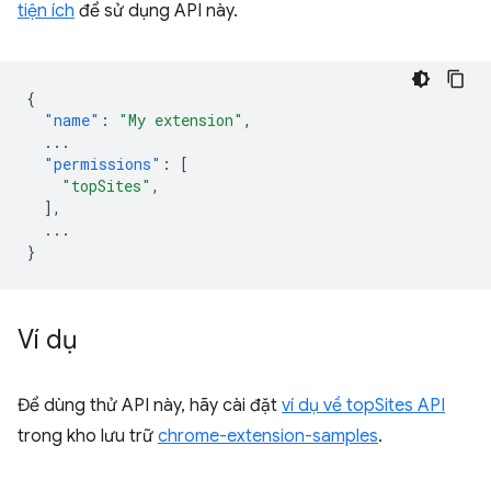
tiện ích
để sử dụng API này.
{
"name"
:
"My extension"
,
...
"permissions"
:
[
"topSites"
,
],
...
}
Ví dụ
Để dùng thử API này, hãy cài đặt
ví dụ về topSites API
trong kho lưu trữ
chrome-extension-samples
.