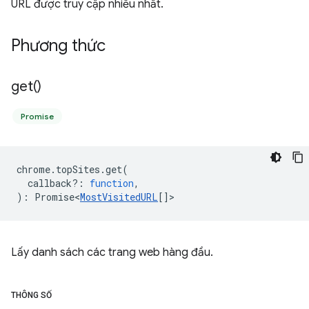
URL được truy cập nhiều nhất.
Phương thức
get(
)
Promise
chrome
.
topSites
.
get
(
callback?
:
function
,
)
:
Promise<
MostVisitedURL
[]
>
Lấy danh sách các trang web hàng đầu.
THÔNG SỐ