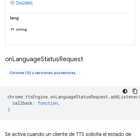
TtsClient
lang
string
on
Language
Status
Request
Chrome 132 y versiones posteriores
chrome
.
ttsEngine
.
onLanguageStatusRequest
.
addListener
callback
:
function
,
)
Se activa cuando un cliente de TTS solicita el estado de