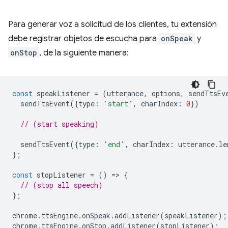
Para generar voz a solicitud de los clientes, tu extensión
debe registrar objetos de escucha para
onSpeak
y
onStop
, de la siguiente manera:
const
speakListener
=
(
utterance
,
options
,
sendTtsEv
sendTtsEvent
({
type
:
'start'
,
charIndex
:
0
})
// (start speaking)
sendTtsEvent
({
type
:
'end'
,
charIndex
:
utterance
.
le
};
const
stopListener
=
()
=
>
{
// (stop all speech)
};
chrome
.
ttsEngine
.
onSpeak
.
addListener
(
speakListener
);
chrome
.
ttsEngine
.
onStop
.
addListener
(
stopListener
);