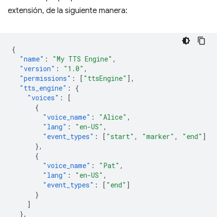
extensión, de la siguiente manera:
{
"name"
:
"My TTS Engine"
,
"version"
:
"1.0"
,
"permissions"
:
[
"ttsEngine"
],
"tts_engine"
:
{
"voices"
:
[
{
"voice_name"
:
"Alice"
,
"lang"
:
"en-US"
,
"event_types"
:
[
"start"
,
"marker"
,
"end"
]
},
{
"voice_name"
:
"Pat"
,
"lang"
:
"en-US"
,
"event_types"
:
[
"end"
]
}
]
},