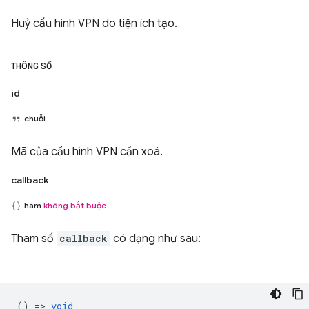
Huỷ cấu hình VPN do tiện ích tạo.
THÔNG SỐ
id
chuỗi
Mã của cấu hình VPN cần xoá.
callback
hàm
không bắt buộc
Tham số
callback
có dạng như sau:
() =>
void