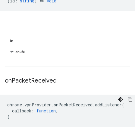
(
id
:
string
) =>
void
id
chuỗi
on
Packet
Received
chrome
.
vpnProvider
.
onPacketReceived
.
addListener
(
callback
:
function
,
)