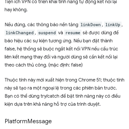
Tiện ích VPN có triển khai tính năng tự động kết nối lại
hay không.
Nếu đúng, các thông báo nền tảng
linkDown
,
linkUp
,
linkChanged
,
suspend
và
resume
sẽ được dùng để
báo hiệu các sự kiện tương ứng. Nếu bạn đặt thành
false, hệ thống sẽ buộc ngắt kết nối VPN nếu cấu trúc
liên kết mạng thay đổi và người dùng sẽ cần kết nối lại
theo cách thủ công. (mặc định: false)
Thuộc tính này mới xuất hiện trong Chrome 51; thuộc tính
này sẽ tạo ra một ngoại lệ trong các phiên bản trước.
Bạn có thể dùng try/catch để bật tính năng này có điều
kiện dựa trên khả năng hỗ trợ của trình duyệt.
Platform
Message