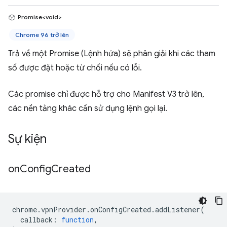
Promise<void>
Chrome 96 trở lên
Trả về một Promise (Lệnh hứa) sẽ phân giải khi các tham
số được đặt hoặc từ chối nếu có lỗi.
Các promise chỉ được hỗ trợ cho Manifest V3 trở lên,
các nền tảng khác cần sử dụng lệnh gọi lại.
Sự kiện
on
Config
Created
chrome
.
vpnProvider
.
onConfigCreated
.
addListener
(
callback
:
function
,