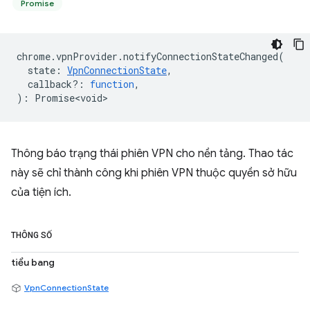
Promise
chrome
.
vpnProvider
.
notifyConnectionStateChanged
(
state
:
VpnConnectionState
,
callback?
:
function
,
)
:
Promise<void>
Thông báo trạng thái phiên VPN cho nền tảng. Thao tác
này sẽ chỉ thành công khi phiên VPN thuộc quyền sở hữu
của tiện ích.
THÔNG SỐ
tiểu bang
VpnConnectionState