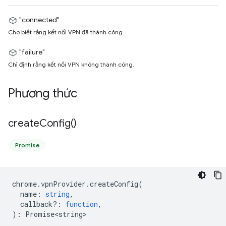
"connected"
Cho biết rằng kết nối VPN đã thành công.
"failure"
Chỉ định rằng kết nối VPN không thành công.
Phương thức
create
Config(
)
Promise
chrome
.
vpnProvider
.
createConfig
(
name
:
string
,
callback?
:
function
,
)
:
Promise<string>