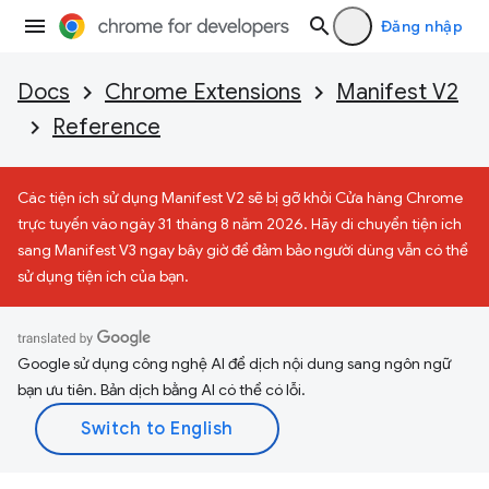
Đăng nhập
Docs
Chrome Extensions
Manifest V2
Reference
Các tiện ích sử dụng Manifest V2 sẽ bị gỡ khỏi Cửa hàng Chrome
trực tuyến vào ngày 31 tháng 8 năm 2026. Hãy di chuyển tiện ích
sang Manifest V3 ngay bây giờ để đảm bảo người dùng vẫn có thể
sử dụng tiện ích của bạn.
Google sử dụng công nghệ AI để dịch nội dung sang ngôn ngữ
bạn ưu tiên. Bản dịch bằng AI có thể có lỗi.