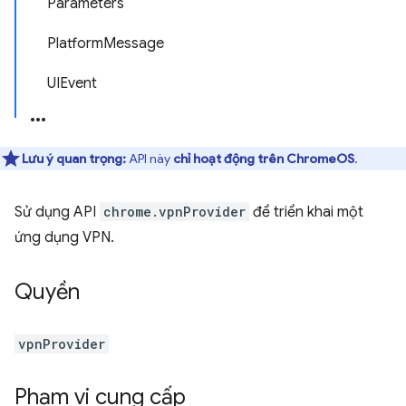
Parameters
PlatformMessage
UIEvent
Lưu ý quan trọng:
API này
chỉ hoạt động trên ChromeOS
.
Sử dụng API
chrome.vpnProvider
để triển khai một
ứng dụng VPN.
Quyền
vpnProvider
Phạm vi cung cấp