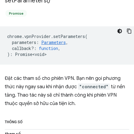
set
Parameters(
)
Promise
chrome
.
vpnProvider
.
setParameters
(
parameters
:
Parameters
,
callback?
:
function
,
)
:
Promise<void>
Đặt các tham số cho phiên VPN. Bạn nên gọi phương
thức này ngay sau khi nhận được
"connected"
từ nền
tảng. Thao tác này sẽ chỉ thành công khi phiên VPN
thuộc quyền sở hữu của tiện ích.
THÔNG SỐ
tham số