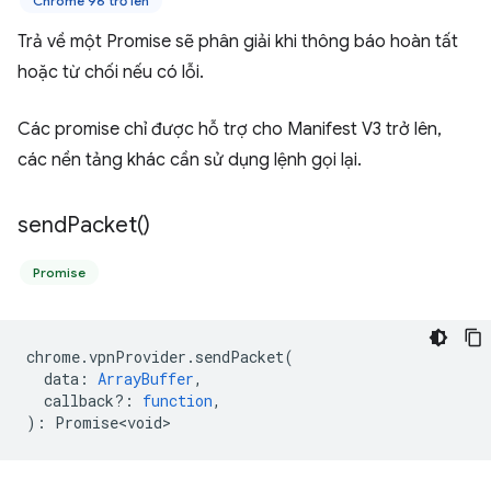
Chrome 96 trở lên
Trả về một Promise sẽ phân giải khi thông báo hoàn tất
hoặc từ chối nếu có lỗi.
Các promise chỉ được hỗ trợ cho Manifest V3 trở lên,
các nền tảng khác cần sử dụng lệnh gọi lại.
send
Packet(
)
Promise
chrome
.
vpnProvider
.
sendPacket
(
data
:
ArrayBuffer
,
callback?
:
function
,
)
:
Promise<void>