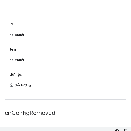
id
chuỗi
tên
chuỗi
dữ liệu
đối tượng
on
Config
Removed