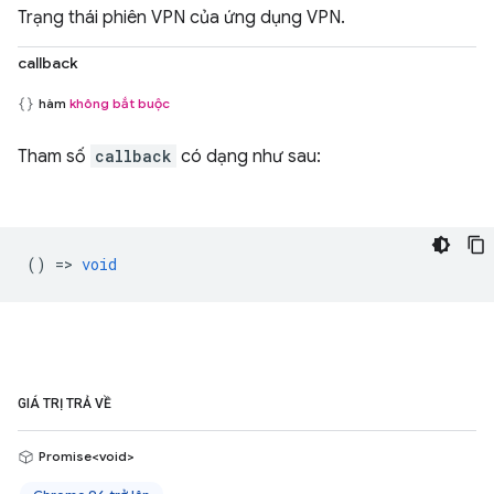
Trạng thái phiên VPN của ứng dụng VPN.
callback
hàm
không bắt buộc
Tham số
callback
có dạng như sau:
() =>
void
GIÁ TRỊ TRẢ VỀ
Promise<void>