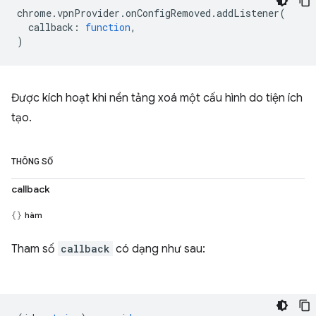
chrome
.
vpnProvider
.
onConfigRemoved
.
addListener
(
callback
:
function
,
)
Được kích hoạt khi nền tảng xoá một cấu hình do tiện ích
tạo.
THÔNG SỐ
callback
hàm
Tham số
callback
có dạng như sau: