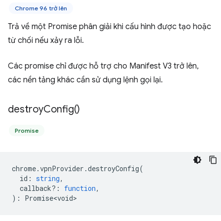
Chrome 96 trở lên
Trả về một Promise phân giải khi cấu hình được tạo hoặc
từ chối nếu xảy ra lỗi.
Các promise chỉ được hỗ trợ cho Manifest V3 trở lên,
các nền tảng khác cần sử dụng lệnh gọi lại.
destroy
Config(
)
Promise
chrome
.
vpnProvider
.
destroyConfig
(
id
:
string
,
callback?
:
function
,
)
:
Promise<void>