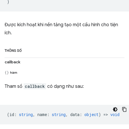
)
Được kích hoạt khi nền tảng tạo một cấu hình cho tiện
ích.
THÔNG SỐ
callback
hàm
Tham số
callback
có dạng như sau:
(
id
:
string
,
name
:
string
,
data
:
object
) =>
void