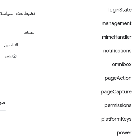
login
State
تضبط هذه السياسة 
management
المعلمات
mime
Handler
التفاصيل
notifications
عنصر
omnibox
ا
page
Action
page
Capture
صورة ا
permissions
e
platform
Keys
power