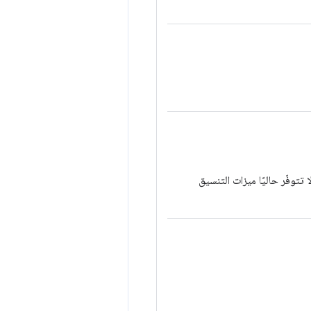
ط القيمة على "صحيح" إذا كان يجب إنشاء صورة مصغّرة بحجم 128x60. لا تتوفّر حاليًا ميزات التنسيق