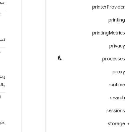
اسم
printer
Provider
ا
printing
printing
Metrics
تنس
privacy
ص
processes
proxy
runtime
وال
l
search
sessions
عنوان URL للخلفية المطلوب ض
storage