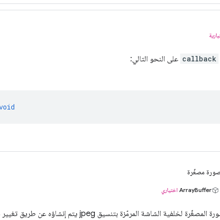
يارية
callback
على النحو التالي:
void
ورة مصغّرة
ArrayBuffer
اختياري
المصغّرة لخلفية الشاشة المرمّزة بتنسيق jpeg يتم إنشاؤه عن طريق تغيير حجم الخلفية إلى 128x60.