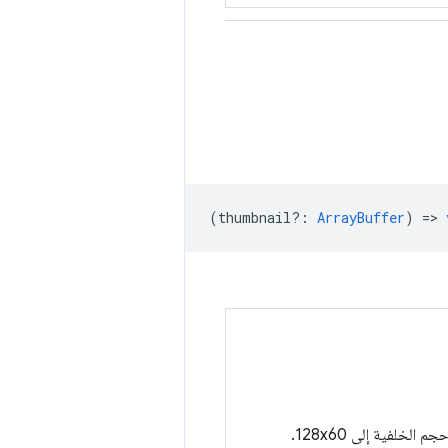
(
thumbnail?
:
ArrayBuffer
) =>