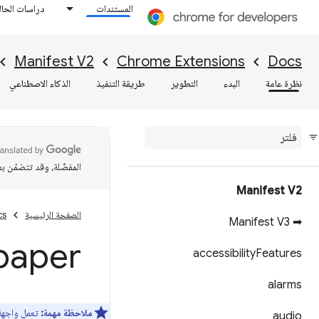
المستندات
دراسات الحال
Manifest V2
Chrome Extensions
Docs
نظرة عامة
البدء
التطوير
طريقة التنفيذ
الذكاء الاصطناعي
المفضّلة، وقد تتضمّن ب
Manifest V2
الصفحة الرئيسية
cs
➡ Manifest V3
paper
accessibility
Features
alarms
ملاحظة مهمة:
تعمل واجهة
audio