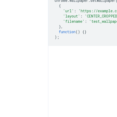
chrome
.
wallpaper
.
setWallpaper
{
'url'
:
'https://example.c
'layout'
:
'CENTER_CROPPE
'filename'
:
'test_wallpap
},
function
()
{}
);