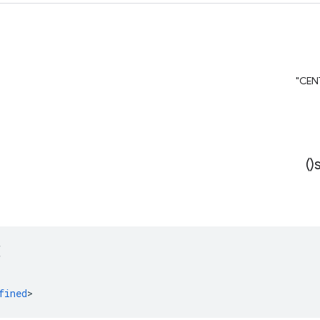
)
(
fined
>