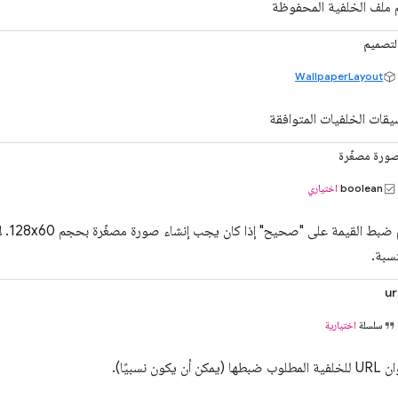
 ملف الخلفية المحفوظة
لتصميم
WallpaperLayout
يقات الخلفيات المتوافقة
ورة مصغّرة
boolean
اختياري
يتم ضب
نسبة.
ur
سلسلة
اختيارية
بطها (يمكن أن يكون نسبيًا).