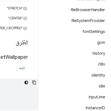
"STRETCH"
file
Browser
Handler
"CENTER"
file
System
Provider
"CENTER_CROPPED"
font
Settings
الطُرق
gcm
history
set
Wallpaper(
i18n
الوعد
identity
idle
input
.
ime
instance
ID