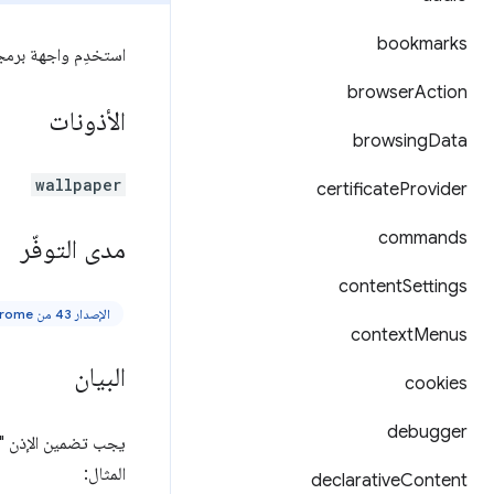
bookmarks
استخدِم واجهة برمج
browser
Action
الأذونات
browsing
Data
wallpaper
certificate
Provider
commands
مدى التوفّر
content
Settings
الإصدار 43 من Chrome أو إصدار أحدث
context
Menus
البيان
cookies
debugger
يجب تضمين الإذن "wallpaper" في
المثال:
declarative
Content