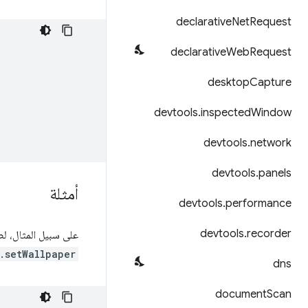
declarative
Net
Request
declarative
Web
Request
desktop
Capture
devtools
.
inspected
Window
devtools
.
network
devtools
.
panels
أمثلة
devtools
.
performance
devtools
.
recorder
على سبيل المثال، ل
.setWallpaper
dns
document
Scan