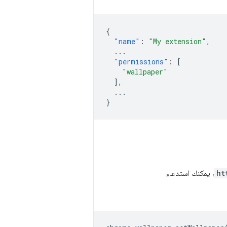
{
"name"
:
"My extension"
,
...
"permissions"
:
[
"wallpaper"
],
...
}
ht
، يمكنك استدعاء