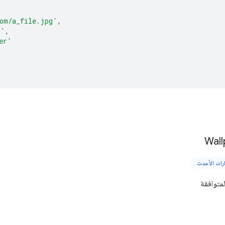
(
om/a_file.jpg'
,
D'
,
er'
Wall
متوافقة