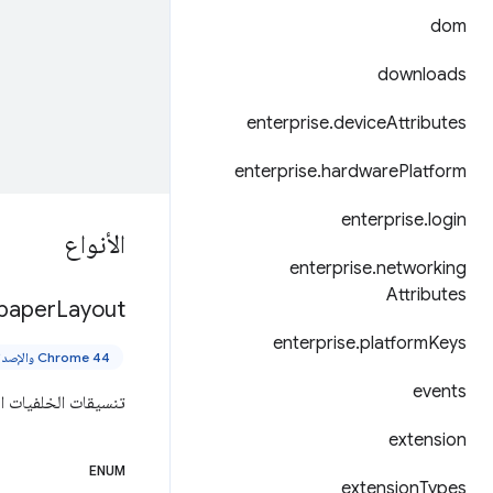
dom
downloads
enterprise
.
device
Attributes
enterprise
.
hardware
Platform
enterprise
.
login
الأنواع
enterprise
.
networking
Attributes
paper
Layout
enterprise
.
platform
Keys
Chrome 44 والإصدارات الأحدث
events
تنسيقات الخلفيات ال
extension
ENUM
extension
Types