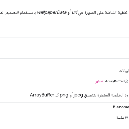
خلفية الشاشة على الصورة في
url
أو
wallpaperData
باستخدام
التصميم
المح
لبيانات
ArrayBuffer
اختياري
لخلفية المشفرة بتنسيق jpeg أو png كـ ArrayBuffer
filenam
سلسلة