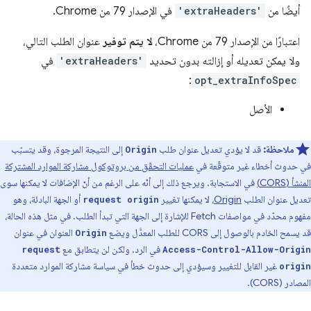
أيضًا من
'extraHeaders'
في الإصدار 79 من Chrome.
اعتبارًا من الإصدار 79 من Chrome،
لا يتم توفير
عنوان الطلب التالي،
ولا يمكن تعديله أو إزالته بدون تحديد
'extraHeaders'
في
:
opt_extraInfoSpec
الأصل
ملاحظة:
قد لا يؤدي تعديل عنوان طلب
إلى النتيجة المرجوة، وقد يتسبّب
Origin
في حدوث أخطاء غير متوقّعة في
عمليات التحقّق من بروتوكول مشاركة الموارد المشتركة
المنشأ (CORS)
في الاستجابة. ويرجع ذلك إلى أنّه على الرغم من أنّ الإضافات لا يمكنها سوى
تعديل عنوان الطلب
Origin
، لا يمكنها تغيير
أو الجهة البادئة، وهو
request origin
مفهوم محدّد في مواصفات Fetch للإشارة إلى الجهة التي تبدأ الطلب. في مثل هذه الحالة،
قد يسمح الخادم بالوصول إلى CORS للطلب المعدَّل ويضع
العنوان في عنوان
Origin
في الرد. ولكن لن يتطابق مع
request
Access-Control-Allow-Origin
غير القابل للتغيير وسيؤدي إلى حدوث خطأ في سياسة مشاركة الموارد متعددة
origin
المصادر (CORS).