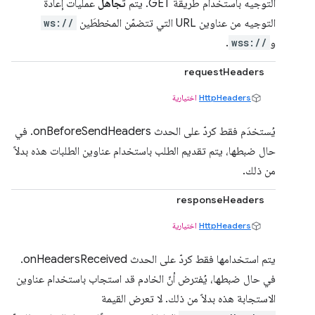
التوجيه باستخدام طريقة GET. يتم
تجاهل
عمليات إعادة
التوجيه من عناوين URL التي تتضمّن المخططَين
ws://
و
wss://
.
requestHeaders
HttpHeaders
اختيارية
يُستخدَم فقط كردّ على الحدث onBeforeSendHeaders. في
حال ضبطها، يتم تقديم الطلب باستخدام عناوين الطلبات هذه بدلاً
من ذلك.
responseHeaders
HttpHeaders
اختيارية
يتم استخدامها فقط كردّ على الحدث onHeadersReceived.
في حال ضبطها، يُفترض أنّ الخادم قد استجاب باستخدام عناوين
الاستجابة هذه بدلاً من ذلك. لا تعرض القيمة