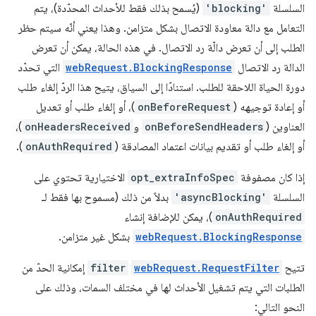
السلسلة
'blocking'
(يُسمح بذلك فقط للأحداث المحدّدة)، يتم
التعامل مع دالة معاودة الاتصال بشكل متزامن. وهذا يعني أنّه سيتم حظر
الطلب إلى أن تعرض دالّة رد الاتصال. في هذه الحالة، يمكن أن تعرض
الدالة رد الاتصال
webRequest.BlockingResponse
التي تحدّد
دورة الحياة اللاحقة للطلب. استنادًا إلى السياق، يتيح هذا الردّ إلغاء طلب
أو إعادة توجيهه (
onBeforeRequest
)، أو إلغاء طلب أو تعديل
العناوين (
onBeforeSendHeaders
و
onHeadersReceived
)،
أو إلغاء طلب أو تقديم بيانات اعتماد المصادقة (
onAuthRequired
).
إذا كان مصفوفة
opt_extraInfoSpec
الاختيارية تحتوي على
السلسلة
'asyncBlocking'
بدلاً من ذلك (مسموح بها فقط لـ
onAuthRequired
)، يمكن للإضافة إنشاء
webRequest.BlockingResponse
بشكل غير متزامن.
تتيح
webRequest.RequestFilter
filter
إمكانية الحدّ من
الطلبات التي يتم تشغيل الأحداث لها في مختلف السمات، وذلك على
النحو التالي: