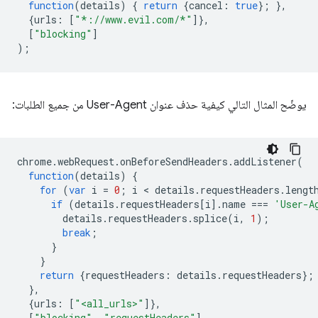
function
(
details
)
{
return
{
cancel
:
true
};
},
{
urls
:
[
"*://www.evil.com/*"
]},
[
"blocking"
]
);
يوضّح المثال التالي كيفية حذف عنوان User-Agent من جميع الطلبات:
chrome
.
webRequest
.
onBeforeSendHeaders
.
addListener
(
function
(
details
)
{
for
(
var
i
=
0
;
i
 < 
details
.
requestHeaders
.
lengt
if
(
details
.
requestHeaders
[
i
].
name
===
'User-A
details
.
requestHeaders
.
splice
(
i
,
1
);
break
;
}
}
return
{
requestHeaders
:
details
.
requestHeaders
};
},
{
urls
:
[
"<all_urls>"
]},
[
"blocking"
,
"requestHeaders"
]