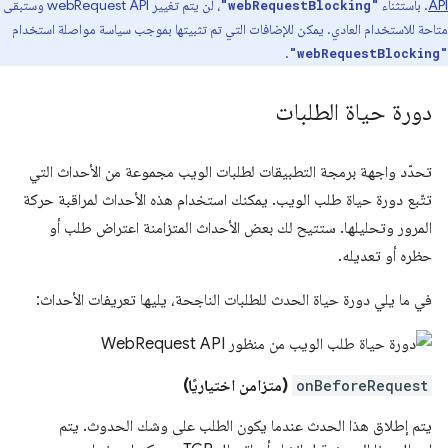
API
. باستثناء
، لن يتم تغيير webRequest API وستبقى
"webRequestBlocking"
متاحة للاستخدام العادي. يمكن للإضافات التي تم تثبيتها بموجب سياسة مواصلة استخدام
.
"webRequestBlocking"
دورة حياة الطلبات
تحدّد واجهة برمجة التطبيقات لطلبات الويب مجموعة من الأحداث التي
تتّبع دورة حياة طلب الويب. يمكنك استخدام هذه الأحداث لمراقبة حركة
المرور وتحليلها. ستتيح لك بعض الأحداث المتزامنة اعتراض طلب أو
حظره أو تعديله.
في ما يلي دورة حياة الحدث للطلبات الناجحة، يليها تعريفات الأحداث:
onBeforeRequest
(متزامن اختياريًا)
يتم إطلاق هذا الحدث عندما يكون الطلب على وشك الحدوث. يتم