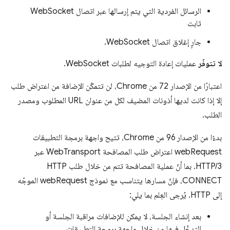
الرسائل الفردية التي يتم إرسالها عبر اتصال WebSocket
ثابت
جارٍ إغلاق اتصال WebSocket.
لا تتوفّر
عمليات إعادة التوجيه لطلبات WebSocket.
اعتبارًا من الإصدار 72 من Chrome، لن تتمكّن الإضافة من اعتراض طلب
إلا إذا كانت لديها أذونات المضيف لكل من عنوان URL المطلوب ومصدر
الطلب.
بدءًا من الإصدار 96 من Chrome، تتيح واجهة برمجة التطبيقات
webRequest اعتراض طلب المصافحة WebTransport عبر
HTTP/3. بما أنّ عملية المصافحة تتم من خلال طلب HTTP
CONNECT، فإنّ مسارها يتناسب مع نموذج webRequest الموجّه
إلى HTTP. يُرجى العِلم بما يلي:
بعد إنشاء الجلسة، لا يمكن للإضافات مراقبة الجلسة أو
التدخّل فيها من خلال واجهة برمجة التطبيقات