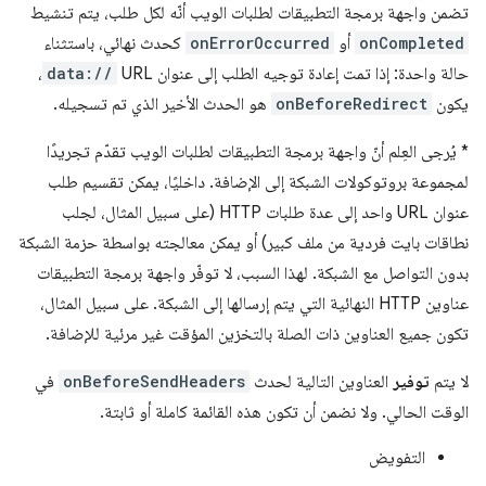
تضمن واجهة برمجة التطبيقات لطلبات الويب أنّه لكل طلب، يتم تنشيط
onCompleted
أو
onErrorOccurred
كحدث نهائي، باستثناء
حالة واحدة: إذا تمت إعادة توجيه الطلب إلى عنوان URL
data://
،
يكون
onBeforeRedirect
هو الحدث الأخير الذي تم تسجيله.
*
يُرجى العِلم أنّ واجهة برمجة التطبيقات لطلبات الويب تقدّم تجريدًا
لمجموعة بروتوكولات الشبكة إلى الإضافة. داخليًا، يمكن تقسيم طلب
عنوان URL واحد إلى عدة طلبات HTTP (على سبيل المثال، لجلب
نطاقات بايت فردية من ملف كبير) أو يمكن معالجته بواسطة حزمة الشبكة
بدون التواصل مع الشبكة. لهذا السبب، لا توفّر واجهة برمجة التطبيقات
عناوين HTTP النهائية التي يتم إرسالها إلى الشبكة. على سبيل المثال،
تكون جميع العناوين ذات الصلة بالتخزين المؤقت غير مرئية للإضافة.
لا يتم
توفير
العناوين التالية لحدث
onBeforeSendHeaders
في
الوقت الحالي. ولا نضمن أن تكون هذه القائمة كاملة أو ثابتة.
التفويض