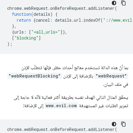
chrome
.
webRequest
.
onBeforeRequest
.
addListener
(
function
(
details
)
{
return
{
cancel
:
details
.
url
.
indexOf
(
"://www.evil
},
{
urls
:
[
"<all_urls>"
]},
[
"blocking"
]
);
بما أنّ هذه الدالة تستخدم معالج أحداث حظر، فإنّها تتطلّب الإذن
"webRequest"
بالإضافة إلى الإذن
"webRequestBlocking"
في ملف البيان.
يحقّق المثال التالي الهدف نفسه بطريقة أكثر فعالية لأنّه لا حاجة إلى
تمرير الطلبات غير المستهدِفة
www.evil.com
إلى الإضافة:
chrome
.
webRequest
.
onBeforeRequest
.
addListener
(