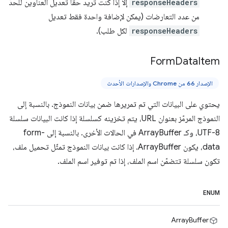
responseHeaders
إلا إذا كنت تريد حقًا تعديل العناوين للحدّ
من عدد التعارضات (يمكن لإضافة واحدة فقط تعديل
responseHeaders
لكل طلب).
Form
Data
Item
الإصدار 66 من Chrome والإصدارات الأحدث
يحتوي على البيانات التي تم تمريرها ضمن بيانات النموذج. بالنسبة إلى
النموذج المرمّز بعنوان URL، يتم تخزينه كسلسلة إذا كانت البيانات سلسلة
UTF-8، وكـ ArrayBuffer في الحالات الأخرى. بالنسبة إلى form-
data، يكون ArrayBuffer. إذا كانت بيانات النموذج تمثّل تحميل ملف،
تكون سلسلة تتضمّن اسم الملف، إذا تم توفير اسم الملف.
ENUM
ArrayBuffer