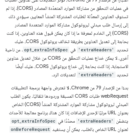
اعتبارًا من الإصدار 79 من Chrome، تؤثّر التعديلات على عناوين الطلبات
في عمليات التحقّق من مشاركة الموارد المتعدّدة المصادر (CORS). إذا لم
تستوفِ العناوين المعدَّلة للطلبات المشتركة المنشأ المعايير، سيؤدي ذلك
إلى إرسال طلب مبدئي لبروتوكول مشاركة الموارد المتعددة المصادر
(CORS) إلى الخادم لمعرفة ما إذا كان يمكن قبول هذه العناوين. إذا كنت
بحاجة إلى تعديل العناوين بطريقة تخالف بروتوكول CORS، عليك
تحديد
'extraHeaders'
في
opt_extraInfoSpec
. من ناحية
أخرى، لا يمكن خداع عمليات التحقّق من CORS من خلال تعديل عناوين
الاستجابة. إذا كنت بحاجة إلى خداع بروتوكول CORS، عليك أيضًا
تحديد
'extraHeaders'
لتعديلات الرد.
بدءًا من الإصدار 79 من Chrome،
لا
تعترض واجهة برمجة التطبيقات
webRequest طلبات CORS المسبقة وردودها تلقائيًا. يكون الطلب
المبدئي لبروتوكول مشاركة الموارد المشتركة المنشأ (CORS) الخاص
بعنوان URL مرئيًا لإحدى الإضافات إذا كان هناك برنامج معالجة للأحداث
يتضمّن
'extraHeaders'
محدّدًا في
opt_extraInfoSpec
لعنوان URL الخاص بالطلب. يمكن أن يستفيد
onBeforeRequest