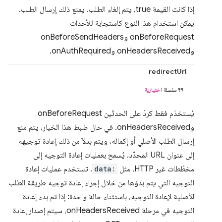
إذا كانت القيمة true، يتم إلغاء الطلب. يمنع ذلك إرسال الطلب.
يمكن استخدام هذا النوع كاستجابة للأحداث
onBeforeRequest وonBeforeSendHeaders
وonHeadersReceived وonAuthRequired.
redirectUrl
سلسلة
اختيارية
يُستخدَم فقط كردّ على الحدثَين onBeforeRequest
وonHeadersReceived. في حال ضبط هذا الخيار، يتم منع
إرسال الطلب الأصلي أو إكماله، ويتم بدلاً من ذلك إعادة توجيهه
إلى عنوان URL المحدّد. يُسمح بعمليات إعادة التوجيه إلى
مخطّطات غير HTTP، مثل
data:
. تستخدم عمليات إعادة
التوجيه التي يتم بدؤها من خلال إجراء إعادة توجيه طريقة الطلب
الأصلية لإعادة التوجيه، باستثناء حالة واحدة: إذا تم بدء إعادة
التوجيه في مرحلة onHeadersReceived، سيتم إصدار إعادة