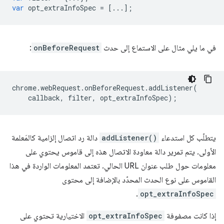
var
opt_extraInfoSpec
=
[...];
في ما يلي مثال على الاستماع إلى حدث
onBeforeRequest
:
chrome
.
webRequest
.
onBeforeRequest
.
addListener
(
callback
,
filter
,
opt_extraInfoSpec
);
يتطلّب كل استدعاء
addListener()
دالة رد اتصال إلزامية كالمَعلمة
الأولى. يتم تمرير دالة معاودة الاتصال هذه إلى قاموس يحتوي على
معلومات حول طلب عنوان URL الحالي. تعتمد المعلومات الواردة في هذا
القاموس على نوع الحدث المحدّد بالإضافة إلى محتوى
.
opt_extraInfoSpec
إذا كانت مصفوفة
opt_extraInfoSpec
الاختيارية تحتوي على