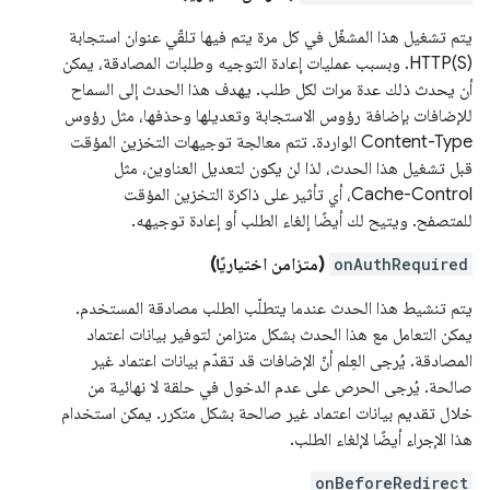
يتم تشغيل هذا المشغّل في كل مرة يتم فيها تلقّي عنوان استجابة
HTTP(S). وبسبب عمليات إعادة التوجيه وطلبات المصادقة، يمكن
أن يحدث ذلك عدة مرات لكل طلب. يهدف هذا الحدث إلى السماح
للإضافات بإضافة رؤوس الاستجابة وتعديلها وحذفها، مثل رؤوس
Content-Type الواردة. تتم معالجة توجيهات التخزين المؤقت
قبل تشغيل هذا الحدث، لذا لن يكون لتعديل العناوين، مثل
Cache-Control، أي تأثير على ذاكرة التخزين المؤقت
للمتصفح. ويتيح لك أيضًا إلغاء الطلب أو إعادة توجيهه.
onAuthRequired
(متزامن اختياريًا)
يتم تنشيط هذا الحدث عندما يتطلّب الطلب مصادقة المستخدم.
يمكن التعامل مع هذا الحدث بشكل متزامن لتوفير بيانات اعتماد
المصادقة. يُرجى العِلم أنّ الإضافات قد تقدّم بيانات اعتماد غير
صالحة. يُرجى الحرص على عدم الدخول في حلقة لا نهائية من
خلال تقديم بيانات اعتماد غير صالحة بشكل متكرر. يمكن استخدام
هذا الإجراء أيضًا لإلغاء الطلب.
onBeforeRedirect