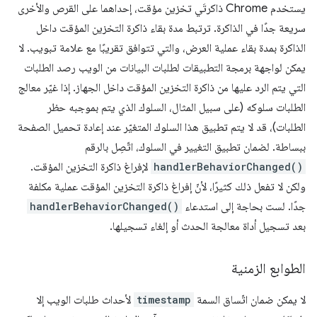
يستخدم Chrome ذاكرتَي تخزين مؤقت، إحداهما على القرص والأخرى
سريعة جدًا في الذاكرة. ترتبط مدة بقاء ذاكرة التخزين المؤقت داخل
الذاكرة بمدة بقاء عملية العرض، والتي تتوافق تقريبًا مع علامة تبويب. لا
يمكن لواجهة برمجة التطبيقات لطلبات البيانات من الويب رصد الطلبات
التي يتم الرد عليها من ذاكرة التخزين المؤقت داخل الجهاز. إذا غيّر معالج
الطلبات سلوكه (على سبيل المثال، السلوك الذي يتم بموجبه حظر
الطلبات)، قد لا يتم تطبيق هذا السلوك المتغيّر عند إعادة تحميل الصفحة
ببساطة. لضمان تطبيق التغيير في السلوك، اتّصِل بالرقم
handlerBehaviorChanged()
لإفراغ ذاكرة التخزين المؤقت.
ولكن لا تفعل ذلك كثيرًا، لأنّ إفراغ ذاكرة التخزين المؤقت عملية مكلفة
جدًا. لست بحاجة إلى استدعاء
handlerBehaviorChanged()
بعد تسجيل أداة معالجة الحدث أو إلغاء تسجيلها.
الطوابع الزمنية
لا يمكن ضمان اتّساق السمة
timestamp
لأحداث طلبات الويب إلا