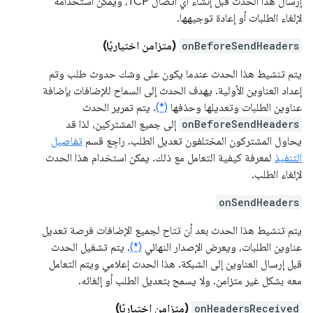
إرسال هذا الحدث قبل إنشاء أي اتصال TCP، ويمكن استخدامه
لإلغاء الطلبات أو إعادة توجيهها.
onBeforeSendHeaders
(متزامن اختياريًا)
يتم تنشيط هذا الحدث عندما يكون على وشك حدوث طلب وتم
إعداد العناوين الأولية. يهدف الحدث إلى السماح للإضافات بإضافة
عناوين الطلبات وتعديلها وحذفها
(*)
. يتم تمرير الحدث
onBeforeSendHeaders
إلى جميع المشتركين، لذا قد
يحاول المشتركون المختلفون تعديل الطلب. راجِع قسم
تفاصيل
التنفيذ
لمعرفة كيفية التعامل مع ذلك. يمكن استخدام هذا الحدث
لإلغاء الطلب.
onSendHeaders
يتم تنشيط هذا الحدث بعد أن تتاح لجميع الإضافات فرصة تعديل
عناوين الطلبات، ويعرض الإصدار النهائي
(*)
. يتم تشغيل الحدث
قبل إرسال العناوين إلى الشبكة. هذا الحدث إعلامي ويتم التعامل
معه بشكل غير متزامن. ولا يسمح بتعديل الطلب أو إلغائه.
onHeadersReceived
(متزامن اختياريًا)