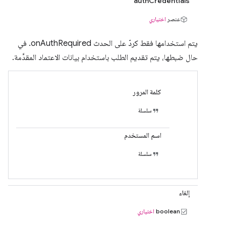
authCredentials
عنصر
اختياري
يتم استخدامها فقط كردّ على الحدث onAuthRequired. في
حال ضبطها، يتم تقديم الطلب باستخدام بيانات الاعتماد المقدَّمة.
كلمة المرور
سلسلة
اسم المستخدم
سلسلة
إلغاء
boolean
اختياري