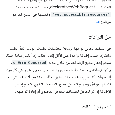
التوجيه. لتحديد الموارد التي سيتم استخدامها مع واجهات برمجة
التطبيقات declarativeWebRequest، يجب تحديد مصفوفة
"web_accessible_resources"
وتعبئتها في البيان كما هو
موضّح
هنا
.
حل النزاعات
في التنفيذ الحالي لواجهة برمجة التطبيقات لطلبات الويب، يُعدّ الطلب
ملغيًا إذا طلبت إضافة واحدة على الأقل إلغاء الطلب. إذا ألغت إضافة طلبًا،
سيتم إشعار جميع الإضافات من خلال حدث
onErrorOccurred
.
يمكن لإضافة واحدة فقط إعادة توجيه طلب أو تعديل عنوان في كل مرة.
إذا حاولت أكثر من إضافة واحدة تعديل الطلب، ستنجح الإضافة التي تم
تثبيتها مؤخرًا، وسيتم تجاهل جميع الإضافات الأخرى. لا يتم إشعار
الإضافة إذا تم تجاهل تعليماتها بتعديل المحتوى أو إعادة توجيهه.
التخزين المؤقت