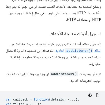
جلسة المتصفّح وسياق الإضافة. ويظل ثابتًا خلال دورة حياة الطلب
ويمكن استخدامه لمطابقة الأحداث للطلب نفسه. يُرجى العِلم أنّه يتم ربط
عدّة طلبات HTTP بطلب واحد على الويب في حال إعادة التوجيه عبر
HTTP أو مصادقة HTTP.
تسجيل أدوات معالجة الأحداث
لتسجيل معالج أحداث لطلب ويب، عليك استخدام صيغة مختلفة من
الدالة
addListener()
العادية
. بالإضافة إلى تحديد دالة ردّ الاتصال،
عليك تحديد وسيطة فلتر، ويمكنك تحديد وسيطة معلومات إضافية
اختيارية.
تتضمّن وسيطات
addListener()
لواجهة برمجة التطبيقات لطلبات
الويب التعريفات التالية:
var
callback
=
function
(
details
)
{...};
var
filter
=
{...};