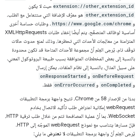
extension://other_extension_id
حيث لا يكون
other_extension_id
هو معرّف الإضافة التي ستتعامل مع الطلب،
و
https://www.google.com/chrome
، وطلبات حساسة أخرى
أساسية لوظائف المتصفّح. يتم أيضًا إخفاء طلبات XMLHttpRequests
المتزامنة من معالِجات الأحداث التي تحظرها، وذلك لمنع حدوث حالات
توقّف تام. يُرجى العِلم أنّ مجموعة الأحداث المتاحة قد تكون محدودة
بالنسبة إلى بعض المخططات المتوافقة بسبب طبيعة البروتوكول المعني.
على سبيل المثال، بالنسبة إلى نظام الملفات، يمكن إرسال
onBeforeRequest
و
onResponseStarted
و
onCompleted
و
onErrorOccurred
فقط.
بدءًا من الإصدار 58 من Chrome، تتيح واجهة برمجة التطبيقات
webRequest إمكانية اعتراض طلب تأكيد الاتصال بخادم
WebSocket. بما أنّ عملية المصافحة تتم من خلال طلب ترقية HTTP،
فإنّ مسارها يتناسب مع نموذج webRequest الموجّه إلى HTTP.
يُرجى العِلم أنّ واجهة برمجة التطبيقات
لا تعترض
ما يلي: