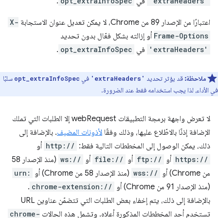
'extraHeaders'
في
opt_extraInfoSpec
.
اعتبارًا من الإصدار 89 من Chrome، لا يمكن تعديل عنوان الاستجابة
X-
Frame-Options
أو إزالته بشكل فعّال بدون تحديد
'extraHeaders'
في
opt_extraInfoSpec
.
ملاحظة:
قد يؤثر تحديد
في
سلبًا
opt_extraInfoSpec
'extraHeaders'
في الأداء، لذا يجب استخدامه فقط عند الضرورة.
لا تعرض واجهة برمجة التطبيقات webRequest إلا الطلبات التي تملك
الإضافة إذنًا بالاطّلاع عليها، وذلك وفقًا
لأذونات المضيف
. بالإضافة إلى
ذلك، يمكن الوصول إلى المخططات التالية فقط:
http://
أو
https://
أو
ftp://
أو
file://
أو
ws://
(منذ الإصدار 58
من Chrome) أو
wss://
(منذ الإصدار 58 من Chrome) أو
urn:
(منذ الإصدار 91 من Chrome) أو
chrome-extension://
.
بالإضافة إلى ذلك، يتم إخفاء بعض الطلبات التي تتضمّن عناوين URL
تستخدم أحد المخططات المذكورة أعلاه. وتشمل هذه الحالات
chrome-