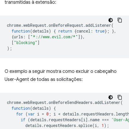
transmitidas à extensão:
chrome
.
webRequest
.
onBeforeRequest
.
addListener
(
function
(
details
)
{
return
{
cancel
:
true
};
},
{
urls
:
[
"*://www.evil.com/*"
]},
[
"blocking"
]
);
O exemplo a seguir mostra como excluir o cabeçalho
User-Agent de todas as solicitações:
chrome
.
webRequest
.
onBeforeSendHeaders
.
addListener
(
function
(
details
)
{
for
(
var
i
=
0
;
i
 < 
details
.
requestHeaders
.
lengt
if
(
details
.
requestHeaders
[
i
].
name
===
'User-A
details
.
requestHeaders
.
splice
(
i
,
1
);