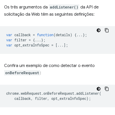
Os três argumentos da
addListener()
da API de
solicitação da Web têm as seguintes definições:
var
callback
=
function
(
details
)
{...};
var
filter
=
{...};
var
opt_extraInfoSpec
=
[...];
Confira um exemplo de como detectar o evento
onBeforeRequest
:
chrome
.
webRequest
.
onBeforeRequest
.
addListener
(
callback
,
filter
,
opt_extraInfoSpec
);