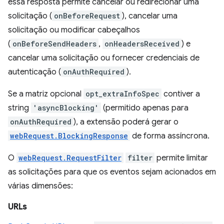
essa resposta permite cancelar ou redirecionar uma
solicitação (
onBeforeRequest
), cancelar uma
solicitação ou modificar cabeçalhos
(
onBeforeSendHeaders
,
onHeadersReceived
) e
cancelar uma solicitação ou fornecer credenciais de
autenticação (
onAuthRequired
).
Se a matriz opcional
opt_extraInfoSpec
contiver a
string
'asyncBlocking'
(permitido apenas para
onAuthRequired
), a extensão poderá gerar o
webRequest.BlockingResponse
de forma assíncrona.
O
webRequest.RequestFilter
filter
permite limitar
as solicitações para que os eventos sejam acionados em
várias dimensões:
URLs