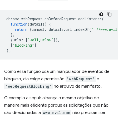
chrome
.
webRequest
.
onBeforeRequest
.
addListener
(
function
(
details
)
{
return
{
cancel
:
details
.
url
.
indexOf
(
"://www.evil
},
{
urls
:
[
"<all_urls>"
]},
[
"blocking"
]
);
Como essa função usa um manipulador de eventos de
bloqueio, ela exige a permissão
"webRequest"
e
"webRequestBlocking"
no arquivo de manifesto.
O exemplo a seguir alcança o mesmo objetivo de
maneira mais eficiente porque as solicitações que não
são direcionadas a
www.evil.com
não precisam ser