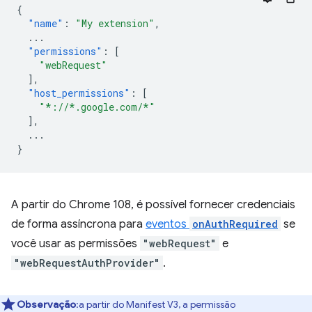
{
"name"
:
"My extension"
,
...
"permissions"
:
[
"webRequest"
],
"host_permissions"
:
[
"*://*.google.com/*"
],
...
}
A partir do Chrome 108, é possível fornecer credenciais
de forma assíncrona para
eventos
onAuthRequired
se
você usar as permissões
"webRequest"
e
"webRequestAuthProvider"
.
Observação
:a partir do Manifest V3, a permissão