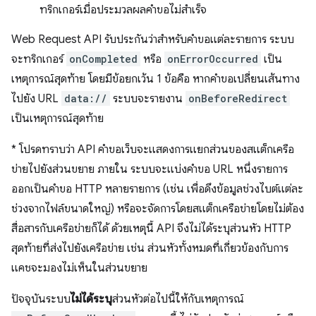
ทริกเกอร์เมื่อประมวลผลคำขอไม่สำเร็จ
Web Request API รับประกันว่าสำหรับคำขอแต่ละรายการ ระบบ
จะทริกเกอร์
onCompleted
หรือ
onErrorOccurred
เป็น
เหตุการณ์สุดท้าย โดยมีข้อยกเว้น 1 ข้อคือ หากคำขอเปลี่ยนเส้นทาง
ไปยัง URL
data://
ระบบจะรายงาน
onBeforeRedirect
เป็นเหตุการณ์สุดท้าย
*
โปรดทราบว่า API คำขอเว็บจะแสดงการแยกส่วนของสแต็กเครือ
ข่ายไปยังส่วนขยาย ภายใน ระบบจะแบ่งคำขอ URL หนึ่งรายการ
ออกเป็นคำขอ HTTP หลายรายการ (เช่น เพื่อดึงข้อมูลช่วงไบต์แต่ละ
ช่วงจากไฟล์ขนาดใหญ่) หรือจะจัดการโดยสแต็กเครือข่ายโดยไม่ต้อง
สื่อสารกับเครือข่ายก็ได้ ด้วยเหตุนี้ API จึงไม่ได้ระบุส่วนหัว HTTP
สุดท้ายที่ส่งไปยังเครือข่าย เช่น ส่วนหัวทั้งหมดที่เกี่ยวข้องกับการ
แคชจะมองไม่เห็นในส่วนขยาย
ปัจจุบันระบบ
ไม่ได้ระบุ
ส่วนหัวต่อไปนี้ให้กับเหตุการณ์