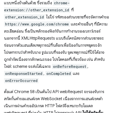
แบบหนึ่งข้างต้นด้วย ซึ่งรวมถึง
chrome-
extension://other_extension_id
ที่
other_extension_id
ไม่ใช่ รหัสของส่วนขยายที่จะจัดการคำขอ
https://www.google.com/chrome
และคำขออื่นๆ ที่มีความ
ละเอียดอ่อน ซึ่งเป็นหลักของฟังก์ชันการทำงานของเบราว์เซอร์
นอกจากนี้ XMLHttpRequests แบบซิงโครนัสจากส่วนขยายจะ
ซ่อนจากตัวแฮนเดิลเหตุการณ์ที่บล็อกเพื่อป้องกันการหยุดชะงัก
โปรดทราบว่าสำหรับบาง รูปแบบที่รองรับ ชุดเหตุการณ์ที่ใช้ได้อาจ
ถูกจำกัดเนื่องจากลักษณะของ โปรโตคอลที่เกี่ยวข้อง เช่น สำหรับ
ไฟล์: scheme จะส่งได้เฉพาะ
onBeforeRequest
,
onResponseStarted
,
onCompleted
และ
onErrorOccurred
ตั้งแต่ Chrome 58 เป็นต้นไป API webRequest จะรองรับการ
สกัดกั้นคำขอแฮนด์เชค WebSocket เนื่องจากการแฮนด์เชคดำ
เนินการผ่านคำขออัปเกรด HTTP โฟลว์จึงเหมาะกับโมเดล