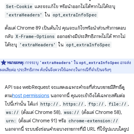
Set-Cookie
และจะแก้ไข หรือนำออกไม่ได้หากไม่ได้ระบุ
'extraHeaders'
ใน
opt_extraInfoSpec
ตั้งแต่ Chrome 89 เป็นต้นไป คุณจะแก้ไขหรือนำส่วนหัวการตอบ
กลับ
X-Frame-Options
ออกอย่างมีประสิทธิภาพไม่ได้ หากไม่
ได้ระบุ
'extraHeaders'
ใน
opt_extraInfoSpec
หมายเหตุ:
การระบุ
ใน
อาจส่ง
'extraHeaders'
opt_extraInfoSpec
ผลเสียต่อ ประสิทธิภาพ ดังนั้นจึงควรใช้เฉพาะในกรณีที่จำเป็นจริงๆ
API ของ webRequest จะแสดงเฉพาะคำขอที่ส่วนขยายมีสิทธิ์ดู
ตาม
host permissions
นอกจากนี้ คุณจะเข้าถึงได้เฉพาะสคีมต่อ
ไปนี้เท่านั้น ได้แก่
http://
,
https://
,
ftp://
,
file://
,
ws://
(ตั้งแต่ Chrome 58),
wss://
(ตั้งแต่ Chrome 58),
urn:
(ตั้งแต่ Chrome 91) หรือ
chrome-extension://
นอกจากนี้ ระบบยังซ่อนคำขอบางรายการที่มี URL ที่ใช้รูปแบบใดรูป