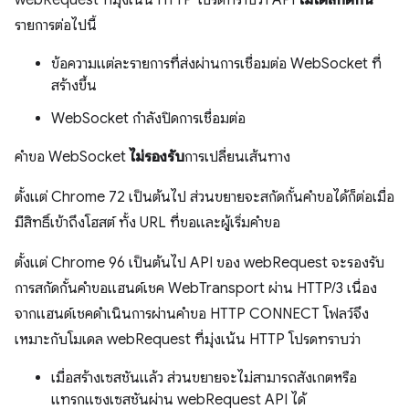
webRequest ที่มุ่งเน้น HTTP โปรดทราบว่า API
ไม่ได้สกัดกั้น
รายการต่อไปนี้
ข้อความแต่ละรายการที่ส่งผ่านการเชื่อมต่อ WebSocket ที่
สร้างขึ้น
WebSocket กำลังปิดการเชื่อมต่อ
คำขอ WebSocket
ไม่รองรับ
การเปลี่ยนเส้นทาง
ตั้งแต่ Chrome 72 เป็นต้นไป ส่วนขยายจะสกัดกั้นคำขอได้ก็ต่อเมื่อ
มีสิทธิ์เข้าถึงโฮสต์ ทั้ง URL ที่ขอและผู้เริ่มคำขอ
ตั้งแต่ Chrome 96 เป็นต้นไป API ของ webRequest จะรองรับ
การสกัดกั้นคำขอแฮนด์เชค WebTransport ผ่าน HTTP/3 เนื่อง
จากแฮนด์เชคดำเนินการผ่านคำขอ HTTP CONNECT โฟลว์จึง
เหมาะกับโมเดล webRequest ที่มุ่งเน้น HTTP โปรดทราบว่า
เมื่อสร้างเซสชันแล้ว ส่วนขยายจะไม่สามารถสังเกตหรือ
แทรกแซงเซสชันผ่าน webRequest API ได้