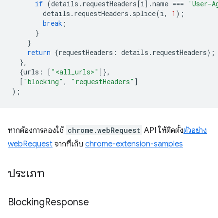
if
(
details
.
requestHeaders
[
i
].
name
===
'User-A
details
.
requestHeaders
.
splice
(
i
,
1
);
break
;
}
}
return
{
requestHeaders
:
details
.
requestHeaders
};
},
{
urls
:
[
"<all_urls>"
]},
[
"blocking"
,
"requestHeaders"
]
);
หากต้องการลองใช้
chrome.webRequest
API ให้ติดตั้ง
ตัวอย่าง
webRequest
จากที่เก็บ
chrome-extension-samples
ประเภท
Blocking
Response