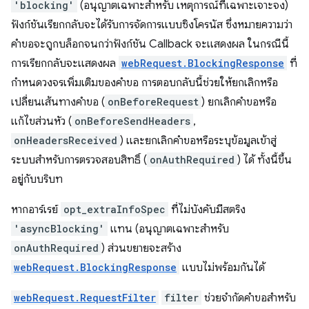
'blocking'
(อนุญาตเฉพาะสำหรับ เหตุการณ์ที่เฉพาะเจาะจง)
ฟังก์ชันเรียกกลับจะได้รับการจัดการแบบซิงโครนัส ซึ่งหมายความว่า
คำขอจะถูกบล็อกจนกว่าฟังก์ชัน Callback จะแสดงผล ในกรณีนี้
การเรียกกลับจะแสดงผล
webRequest.BlockingResponse
ที่
กำหนดวงจรเพิ่มเติมของคำขอ การตอบกลับนี้ช่วยให้ยกเลิกหรือ
เปลี่ยนเส้นทางคำขอ (
onBeforeRequest
) ยกเลิกคำขอหรือ
แก้ไขส่วนหัว (
onBeforeSendHeaders
,
onHeadersReceived
) และยกเลิกคำขอหรือระบุข้อมูลเข้าสู่
ระบบสำหรับการตรวจสอบสิทธิ์ (
onAuthRequired
) ได้ ทั้งนี้ขึ้น
อยู่กับบริบท
หากอาร์เรย์
opt_extraInfoSpec
ที่ไม่บังคับมีสตริง
'asyncBlocking'
แทน (อนุญาตเฉพาะสำหรับ
onAuthRequired
) ส่วนขยายจะสร้าง
webRequest.BlockingResponse
แบบไม่พร้อมกันได้
webRequest.RequestFilter
filter
ช่วยจำกัดคำขอสำหรับ