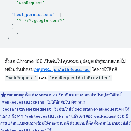
"webRequest"
],
"host_permissions"
:
[
"*://*.google.com/*"
],
...
}
ตั้งแต่ Chrome 108 เป็นต้นไป คุณจะระบุข้อมูลเข้าสู่ระบบแบบไม่
พร้อมกันสำหรับ
เหตุการณ์
onAuthRequired
ได้หากใช้สิทธิ์
"webRequest"
และ
"webRequestAuthProvider"
หมายเหตุ:
ตั้งแต่ Manifest V3 เป็นต้นไป ส่วนขยายส่วนใหญ่จะใช้สิทธิ์
ไม่ได้อีกต่อไป พิจารณา
"webRequestBlocking"
ซึ่งช่วยให้ใช้
declarativeNetRequest API
ได้
"declarativeNetRequest"
นอกเหนือจาก
แล้ว API ของ webRequest จะไม่มี
"webRequestBlocking"
การเปลี่ยนแปลงและพร้อมใช้งานตามปกติ ส่วนขยายที่ติดตั้งตามนโยบายจะยังใช้
ได้
"webRequestBlocking"