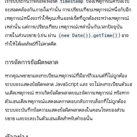
เรารับประกันว่าพร็อพเพอร์ตี้
timestamp
ของเหตุการณ์คำขอเว็บ
จะสอดคล้องกัน
ภายใน
เท่านั้น การเปรียบเทียบเหตุการณ์หนึ่งกับอีก
เหตุการณ์หนึ่งจะทําให้คุณเห็นออฟเซ็ตที่ถูกต้องระหว่างเหตุการณ์
เหล่านั้น แต่การเปรียบเทียบ เหตุการณ์เหล่านั้นกับเวลาปัจจุบัน
ภายในส่วนขยาย (เช่น ผ่าน
(new Date()).getTime()
) อาจ
ทําให้ได้ผลลัพธ์ที่ไม่คาดคิด
การจัดการข้อผิดพลาด
หากคุณพยายามลงทะเบียนเหตุการณ์ที่มีอาร์กิวเมนต์ที่ไม่ถูกต้อง
ระบบจะแสดงข้อผิดพลาด JavaScript และ จะไม่ลงทะเบียนตัวแฮ
นเดิลเหตุการณ์ หากเกิดข้อผิดพลาดขณะจัดการเหตุการณ์ หรือหาก
ตัวแฮนเดิลเหตุการณ์แสดงผลการตอบกลับการบล็อกที่ไม่ถูกต้อง
ระบบจะบันทึกข้อความแสดงข้อผิดพลาดลงในคอนโซลของส่วน
ขยาย และจะละเว้นตัวแฮนเดิลสำหรับคำขอนั้น