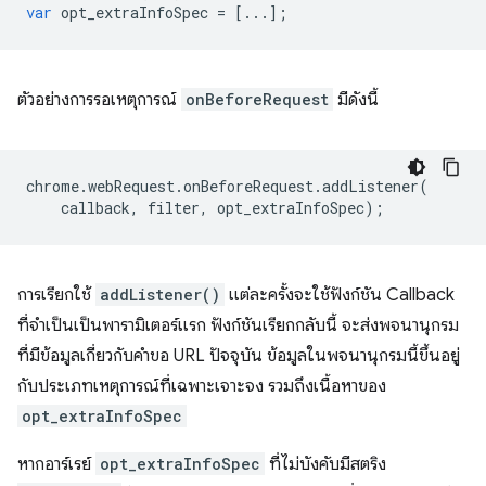
var
opt_extraInfoSpec
=
[...];
ตัวอย่างการรอเหตุการณ์
onBeforeRequest
มีดังนี้
chrome
.
webRequest
.
onBeforeRequest
.
addListener
(
callback
,
filter
,
opt_extraInfoSpec
);
การเรียกใช้
addListener()
แต่ละครั้งจะใช้ฟังก์ชัน Callback
ที่จำเป็นเป็นพารามิเตอร์แรก ฟังก์ชันเรียกกลับนี้ จะส่งพจนานุกรม
ที่มีข้อมูลเกี่ยวกับคำขอ URL ปัจจุบัน ข้อมูลในพจนานุกรมนี้ขึ้นอยู่
กับประเภทเหตุการณ์ที่เฉพาะเจาะจง รวมถึงเนื้อหาของ
opt_extraInfoSpec
หากอาร์เรย์
opt_extraInfoSpec
ที่ไม่บังคับมีสตริง