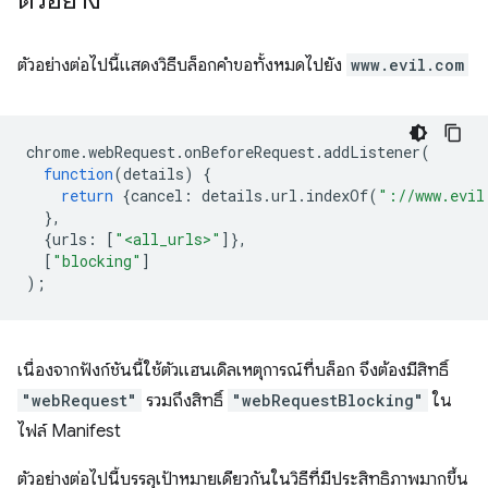
ตัวอย่าง
ตัวอย่างต่อไปนี้แสดงวิธีบล็อกคำขอทั้งหมดไปยัง
www.evil.com
chrome
.
webRequest
.
onBeforeRequest
.
addListener
(
function
(
details
)
{
return
{
cancel
:
details
.
url
.
indexOf
(
"://www.evil
},
{
urls
:
[
"<all_urls>"
]},
[
"blocking"
]
);
เนื่องจากฟังก์ชันนี้ใช้ตัวแฮนเดิลเหตุการณ์ที่บล็อก จึงต้องมีสิทธิ์
"webRequest"
รวมถึงสิทธิ์
"webRequestBlocking"
ใน
ไฟล์ Manifest
ตัวอย่างต่อไปนี้บรรลุเป้าหมายเดียวกันในวิธีที่มีประสิทธิภาพมากขึ้น