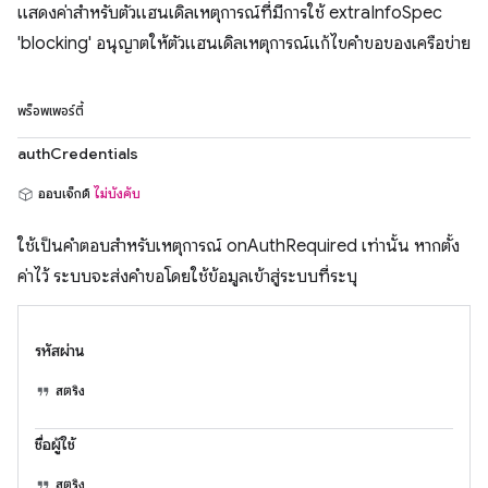
แสดงค่าสําหรับตัวแฮนเดิลเหตุการณ์ที่มีการใช้ extraInfoSpec
'blocking' อนุญาตให้ตัวแฮนเดิลเหตุการณ์แก้ไขคำขอของเครือข่าย
พร็อพเพอร์ตี้
authCredentials
ออบเจ็กต์
ไม่บังคับ
ใช้เป็นคำตอบสำหรับเหตุการณ์ onAuthRequired เท่านั้น หากตั้ง
ค่าไว้ ระบบจะส่งคำขอโดยใช้ข้อมูลเข้าสู่ระบบที่ระบุ
รหัสผ่าน
สตริง
ชื่อผู้ใช้
สตริง