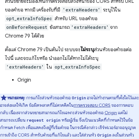
ส่วนขยายจะมองเห็นการตรวจสอบล่วงหน้าของ CORS สำหรับ URL
ของคำขอ หากมี เครื่องรับที่มี
'extraHeaders'
ระบุไว้ใน
opt_extraInfoSpec
สำหรับ URL ของคำขอ
onBeforeRequest
ยังสามารถ
'extraHeaders'
จาก
Chrome 79 ได้ด้วย
ตั้งแต่ Chrome 79 เป็นต้นไป ระบบจะ
ไม่ระบุ
ส่วนหัวของคำขอต่อ
ไปนี้ และจะแก้ไขหรือ นำออกไม่ได้หากไม่ได้ระบุ
'extraHeaders'
ใน
opt_extraInfoSpec
Origin
หมายเหตุ:
การแก้ไขส่วนหัวของคำขอ
อาจไม่ทำงานตามที่ตั้งใจไว้และ
Origin
อาจส่งผลให้เกิด ข้อผิดพลาดที่ไม่คาดคิดใน
การตรวจสอบ CORS
ของการตอบ
กลับ เนื่องจากส่วนขยายสามารถแก้ไขเฉพาะส่วนหัวของคำขอ
Origin
แต่ไม่
สามารถเปลี่ยน
หรือผู้เริ่ม ซึ่งเป็นแนวคิดที่กำหนดไว้ในข้อ
request origin
กำหนด Fetch เพื่อแสดงถึงผู้ที่เริ่มคำขอ ในกรณีดังกล่าว เซิร์ฟเวอร์อาจอนุญาต
การเข้าถึง CORS สำหรับคำขอที่แก้ไขแล้ว และใส่ส่วนหัว
ลงในส่วนหัว
Origin