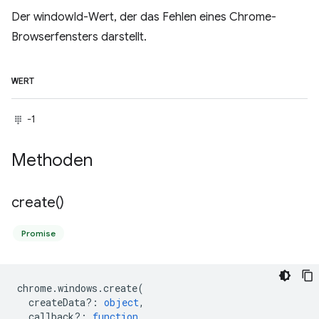
Der windowId-Wert, der das Fehlen eines Chrome-
Browserfensters darstellt.
WERT
-1
Methoden
create(
)
Promise
chrome
.
windows
.
create
(
createData?
:
object
,
callback?
:
function
,