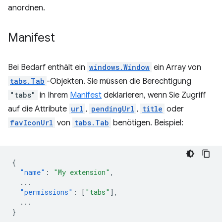
anordnen.
Manifest
Bei Bedarf enthält ein
windows.Window
ein Array von
tabs.Tab
-Objekten. Sie müssen die Berechtigung
"tabs"
in Ihrem
Manifest
deklarieren, wenn Sie Zugriff
auf die Attribute
url
,
pendingUrl
,
title
oder
favIconUrl
von
tabs.Tab
benötigen. Beispiel:
{
"name"
:
"My extension"
,
...
"permissions"
:
[
"tabs"
],
...
}