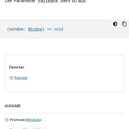
Der Parameter
callback
sieht so aus:
(
window
:
Window
) =>
void
Fenster
Fenster
AUSGABE
Promise<
Window
>