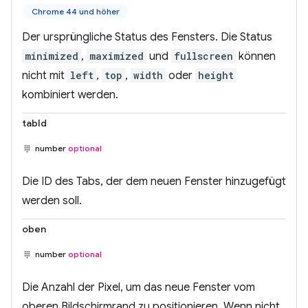
Chrome 44 und höher
Der ursprüngliche Status des Fensters. Die Status
minimized
,
maximized
und
fullscreen
können
nicht mit
left
,
top
,
width
oder
height
kombiniert werden.
tabId
number
optional
Die ID des Tabs, der dem neuen Fenster hinzugefügt
werden soll.
oben
number
optional
Die Anzahl der Pixel, um das neue Fenster vom
oberen Bildschirmrand zu positionieren. Wenn nicht