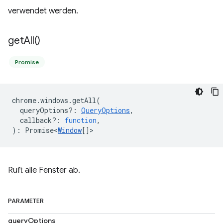
verwendet werden.
get
All(
)
Promise
chrome
.
windows
.
getAll
(
queryOptions?
:
QueryOptions
,
callback?
:
function
,
)
:
Promise<
Window
[]
>
Ruft alle Fenster ab.
PARAMETER
queryOptions